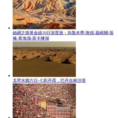
絲綢之路黃金線10日深度遊：烏魯木齊-敦煌-嘉峪關-張
掖-青海湖-茶卡鹽湖
戈壁水鄉六日·七彩丹霞，巴丹吉林沙漠