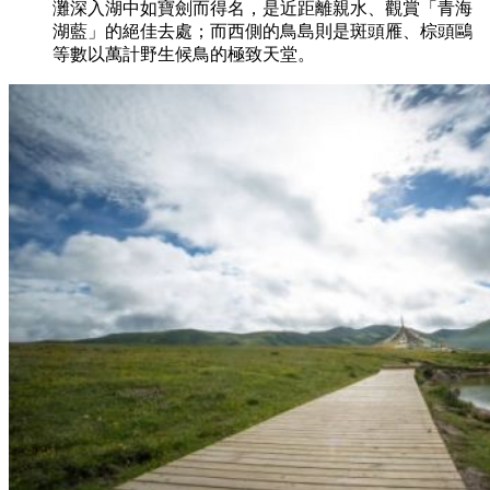
灘深入湖中如寶劍而得名，是近距離親水、觀賞「青海
湖藍」的絕佳去處；而西側的鳥島則是斑頭雁、棕頭鷗
等數以萬計野生候鳥的極致天堂。