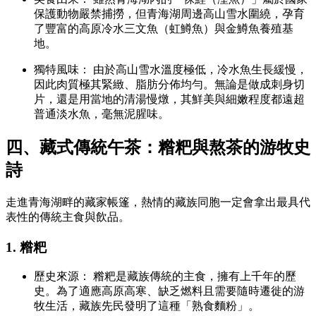
保護動物嚴禁捕撈，但青海湖周邊高山雪水圍繞，孕育
了豐富的高原冷水三文魚（虹鱒魚）與金鱒魚養殖基
地。
獨特風味： 由於高山雪水溫度極低，冷水魚生長緩慢，
因此肉質極其緊緻、脂肪分佈均勻。無論是做成刺身切
片，還是用當地的清湯慢燉，其鮮美與細嫩程度都遠超
普通淡水魚，毫無泥腥味。
四、藏式傳統午茶：糌粑與熬茶的游牧史
詩
走進青海湖畔的藏家帳篷，熱情的藏族同胞一定會拿出最具代
表性的傳統主食與飲品。
1. 糌粑
歷史來源： 糌粑是藏族傳統的主食，擁有上千年的歷
史。為了適應高原高寒、缺乏燃料且需要隨時遷徙的游
牧生活，藏族先民發明了這種「熟食麵粉」。