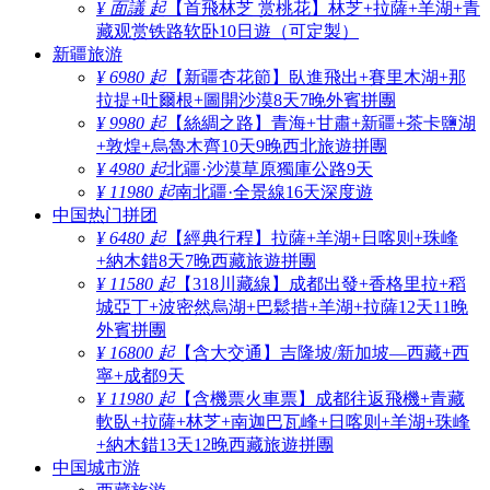
¥ 面議 起
【首飛林芝 赏桃花】林芝+拉薩+羊湖+青
藏观赏铁路软卧10日遊（可定製）
新疆旅游
¥ 6980 起
【新疆杏花節】臥進飛出+賽里木湖+那
拉提+吐爾根+圖開沙漠8天7晚外賓拼團
¥ 9980 起
【絲綢之路】青海+甘肅+新疆+茶卡鹽湖
+敦煌+烏魯木齊10天9晚西北旅遊拼團
¥ 4980 起
北疆·沙漠草原獨庫公路9天
¥ 11980 起
南北疆·全景線16天深度遊
中国热门拼团
¥ 6480 起
【經典行程】拉薩+羊湖+日喀则+珠峰
+納木錯8天7晚西藏旅遊拼團
¥ 11580 起
【318川藏線】成都出發+香格里拉+稻
城亞丁+波密然烏湖+巴鬆措+羊湖+拉薩12天11晚
外賓拼團
¥ 16800 起
【含大交通】吉隆坡/新加坡—西藏+西
寧+成都9天
¥ 11980 起
【含機票火車票】成都往返飛機+青藏
軟臥+拉薩+林芝+南迦巴瓦峰+日喀则+羊湖+珠峰
+納木錯13天12晚西藏旅遊拼團
中国城市游