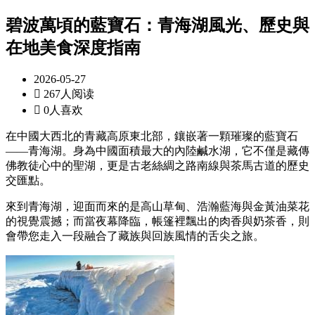
碧波萬頃的藍寶石：青海湖風光、歷史與
在地美食深度指南
2026-05-27

267人阅读

0人喜欢
在中國大西北的青藏高原東北部，鑲嵌著一顆璀璨的藍寶石
——青海湖。身為中國面積最大的內陸鹹水湖，它不僅是藏傳
佛教徒心中的聖湖，更是古老絲綢之路南線與茶馬古道的歷史
交匯點。
來到青海湖，迎面而來的是高山草甸、浩瀚藍海與金黃油菜花
的視覺震撼；而當夜幕降臨，帳篷裡飄出的肉香與奶茶香，則
會帶您走入一段融合了藏族與回族風情的舌尖之旅。