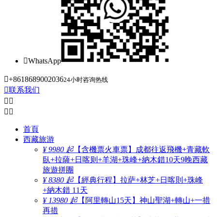

WhatsApp

+8618689002036
24小时咨询热线

联系我们




首頁
西藏旅游
¥ 9980 起
【含機票火車票】成都往返飛機+青藏軟
臥+拉薩+日喀则+羊湖+珠峰+納木錯10天9晚西藏
旅遊拼團
¥ 8380 起
【經典行程】拉萨+林芝+日喀則+珠峰
+納木錯 11天
¥ 13980 起
【阿里轉山15天】神山聖湖+轉山+一措
再措