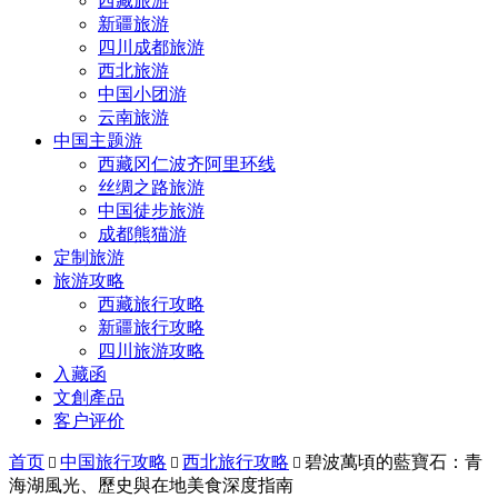
西藏旅游
新疆旅游
四川成都旅游
西北旅游
中国小团游
云南旅游
中国主题游
西藏冈仁波齐阿里环线
丝绸之路旅游
中国徒步旅游
成都熊猫游
定制旅游
旅游攻略
西藏旅行攻略
新疆旅行攻略
四川旅游攻略
入藏函
文創產品
客户评价
首页
中国旅行攻略
西北旅行攻略
碧波萬頃的藍寶石：青



海湖風光、歷史與在地美食深度指南