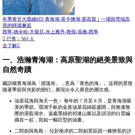
冬季青甘大環綫8日·青海湖·茶卡鹽湖·莫高窟｜一場與雪域高
原的靜謐邂逅
西寧-德令哈-大柴旦-水上雅丹-敦煌-張掖-西寧

已售：563 人
去了解

一、浩瀚青海湖：高原聖湖的絕美景致與
自然奇蹟
藏語稱青海湖為「措溫布」，意為「青色的海」。這裡的景致
隨著季節與光影的變幻，展現出令人屏息的層次感。
油菜花海與海天一色： 每年的 7 月至 8 月，是青海湖最
美的季節。環湖千畝的金黃油菜花綿延盛開，與無邊無
際的湛藍湖水、遠處墨綠的祁連山脈以及頭頂的白雲編
織在一起，宛如一幅巨型的油畫。
二郎劍與鳥島： 位於南岸的二郎劍景區因一條狹長的沙