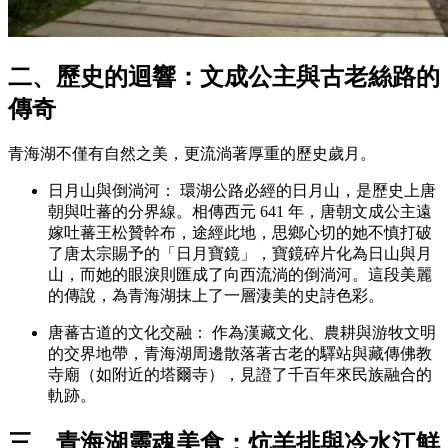
二、歷史的迴響：文成公主與古老絲路的
傳奇
青海湖不僅有自然之美，更流淌著厚重的歷史歲月。
日月山與倒淌河： 環湖公路必經的日月山，是歷史上唐
朝與吐蕃的分界線。相傳西元 641 年，唐朝文成公主遠
嫁吐蕃王松贊幹布，途經此地，思鄉心切的她不慎打破
了唐太宗賜予的「日月寶鏡」，寶鏡碎片化為日山與月
山，而她的眼淚則匯成了向西流淌的倒淌河。這段美麗
的傳說，為青海湖抹上了一層淒美的史詩色彩。
唐蕃古道的文化交融： 作為漢藏文化、農耕與游牧文明
的交界地帶，青海湖周邊散落著古老的驛站與藏傳佛教
寺廟（如附近的塔爾寺），見證了千百年來民族融合的
軌跡。
三、青海湖靈魂美食：炕羊排與冷水江鮮