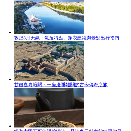
敦煌8月天氣：氣溫特點、穿衣建議與景點出行指南
甘肅嘉嘉峪關：一座邊陲雄關的古今傳奇之旅