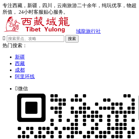
专注西藏，新疆，四川，云南旅游二十余年，纯玩优享，物超
所值， 24小时客服贴心服务。
域龍旅行社

搜索
热门搜索：
新疆
西藏
成都
阿里环线

微信