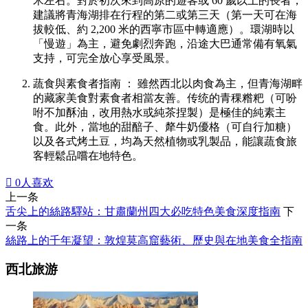
米左右。對於初次來到高原的遊客或 60 歲以上的長者，
建議將青海湖排在行程的第二或第三天（第一天可在海
拔較低、約 2,200 米的西寧市區中轉適應）。環湖時以
「慢遊」為主，避免劇烈奔跑，沿途大巴通常備有氧氣
支持，可完全放心享受風景。
蔬食與素食者指南 ： 雖然西北以肉食為主，但青海湖畔
的藏家美食對素食者相當友善。传统的青稞糌粑（可吩
咐不加酥油，改用熱水或純茶捏製）是極佳的純素主
食。此外，當地的甜醅子、犛牛奶優格（可自行加糖）
以及各式烤土豆，均為天然植物或乳製品，能讓蔬食旅
客輕鬆品嚐在地特色。

0
人喜欢
上一条
舌尖上的絲路驛站：甘肅蘭州四大必吃特色美食深度指南
下
一条
絲路上的千年凝望：敦煌莫高窟藝術、歷史與在地美食全指南
西北旅游