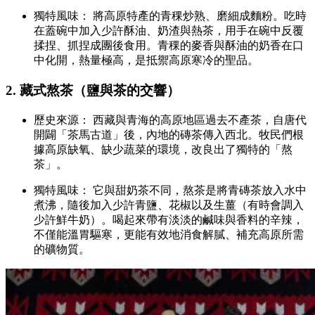
獨特風味： 將高原特產的青稞炒熟、磨細成麵粉。吃時
在蓋碗中加入少許酥油、奶渣與熱茶，用手在碗中反覆
揉捏、抓捏成團後食用。青稞的麥香與酥油的奶香在口
中化開，熱量極高，是抵禦高原寒冷的聖品。
2. 藏式熬茶（鹽與茶的交響）
歷史來源： 西藏與青海的高原地區過去不產茶，自唐代
開闢「茶馬古道」後，內地的磚茶傳入西北。牧民們根
據高原缺氧、缺少蔬菜的環境，改良出了獨特的「熬
茶」。
獨特風味： 它與甜奶茶不同，熬茶是將青磚茶放入水中
煮沸，隨後加入少許青鹽、花椒以及生薑（有時會調入
少許鮮牛奶）。喝起來帶有淡淡的鹹味與香料的辛辣，
不僅能溫胃驅寒，更能有效地消食解膩、補充高原所需
的礦物質。