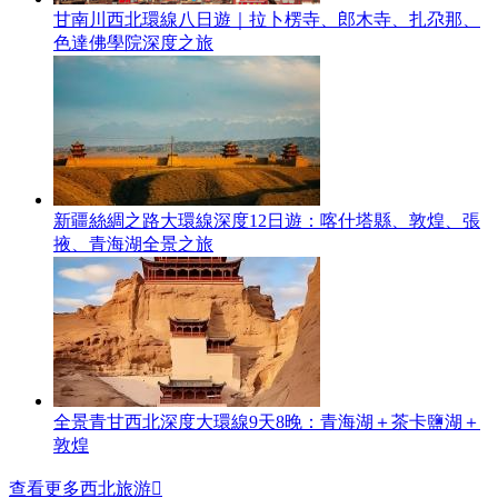
甘南川西北環線八日遊｜拉卜楞寺、郎木寺、扎尕那、
色達佛學院深度之旅
新疆絲綢之路大環線深度12日遊：喀什塔縣、敦煌、張
掖、青海湖全景之旅
全景青甘西北深度大環線9天8晚：青海湖＋茶卡鹽湖＋
敦煌
查看更多西北旅游
