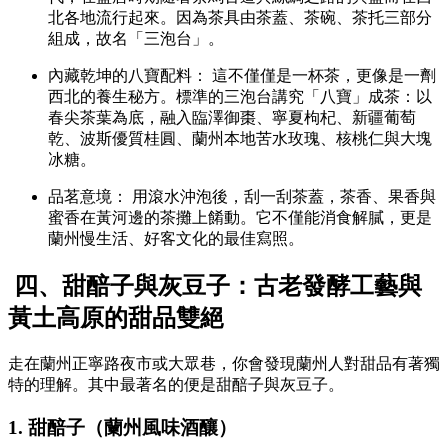
北各地流行起來。因為茶具由茶蓋、茶碗、茶托三部分
組成，故名「三泡台」。
內藏乾坤的八寶配料： 這不僅僅是一杯茶，更像是一劑
西北的養生秘方。標準的三泡台講究「八寶」成茶：以
春尖茶葉為底，融入臨澤御棗、寧夏枸杞、新疆葡萄
乾、波斯優質桂圓、蘭州本地苦水玫瑰、核桃仁與大塊
冰糖。
品茗意境： 用滾水沖泡後，刮一刮茶蓋，茶香、果香與
蜜香在黃河邊的茶攤上餚動。它不僅能消食解膩，更是
蘭州慢生活、好客文化的最佳寫照。
四、甜醅子與灰豆子：古老發酵工藝與
黃土高原的甜品雙絕
走在蘭州正寧路夜市或大眾巷，你會發現蘭州人對甜品有著獨
特的理解。其中最著名的便是甜醅子與灰豆子。
1. 甜醅子（蘭州風味酒釀）