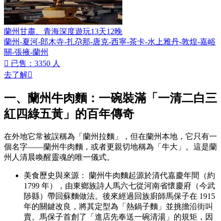
蘭州甘肅、青海深度遊玩13天12晚
蘭州-夏河-郎木寺-扎尕那-唐克-西寧-茶卡-水上雅丹-敦煌-嘉峪
關-張掖-蘭州

已售：3350 人
去了解

一、蘭州牛肉麵：一碗裝滿「一清二白三
紅四綠五黃」的百年傳奇
在外地它常被誤稱為「蘭州拉麵」，但在蘭州本地，它只有一
個名字——蘭州牛肉麵，或者更親切地稱為「牛大」。這是蘭
州人清晨喚醒靈魂的唯一儀式。
美食歷史與來源： 蘭州牛肉麵起源於清代嘉慶年間（約
1799 年），由東鄉族詩人馬六七從河南省懷慶府（今武
陟縣）帶回蘇麵做法。後來經過回族廚師馬保子在 1915
年的關鍵改良，將其定型為「熱鍋子麵」並挑擔沿街叫
賣。馬保子首創了「進店先奉送一碗清湯」的規矩，因