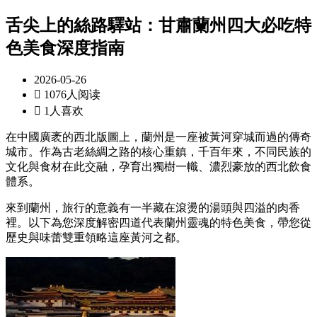
舌尖上的絲路驛站：甘肅蘭州四大必吃特
色美食深度指南
2026-05-26

1076人阅读

1人喜欢
在中國廣袤的西北版圖上，蘭州是一座被黃河穿城而過的傳奇
城市。作為古老絲綢之路的核心重鎮，千百年來，不同民族的
文化與食材在此交融，孕育出獨樹一幟、濃烈豪放的西北飲食
體系。
來到蘭州，旅行的意義有一半藏在滾燙的湯頭與四溢的肉香
裡。以下為您深度解密四道代表蘭州靈魂的特色美食，帶您從
歷史與味蕾雙重領略這座黃河之都。