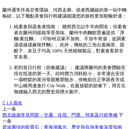
蘭州通常作為甘青環線、河西走廊、或者西藏線的第一站中轉
樞紐，以下幾點美食與行程建議能讓您的旅程更加順暢舒適：
純素食與蔬食者指南 ： 雖然西北以牛羊肉聞名，但素食
者在蘭州同樣能享受美味。蘭州牛肉麵館普遍提供「淨
麵/素拉麵」（可吩咐店家不加肉、不加牛骨湯，改調素
湯或做成麻辣拌麵）。此外，傳統的三泡台蓋碗茶、甜
醅子、灰豆子均為 100% 天然植物製品，對素食客群非
常友善。
初到首日行程（節奏建議）： 建議將蘭州的美食體驗安
排在抵達的第一天。此時體力消耗較小，非常適合安排
一場輕鬆的黃河母親雕塑散步，傍晚前往正寧路夜市或
中山橋周邊進行 City Walk，在最放鬆的節奏下，用舌尖
無縫融入西北的歷史與煙火氣中。

1
人喜欢
上一条
西北旅遊常見問題：交通、住宿、門票、預算及行前準備
下
一条
碧波萬頃的藍寶石：青海湖風光、歷史與在地美食深度指南