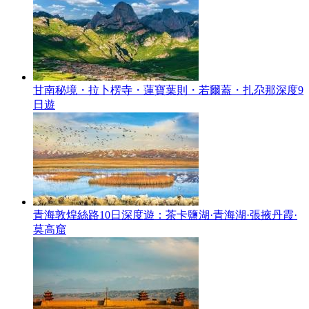
甘南秘境・拉卜楞寺・蓮寶葉則・若爾蓋・扎尕那深度9
日遊
青海敦煌絲路10日深度遊：茶卡鹽湖·青海湖·張掖丹霞·
莫高窟