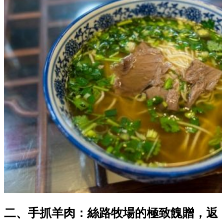
二、手抓羊肉：絲路牧場的極致餽贈，返