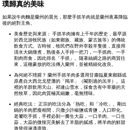
璞歸真的美味
如果說牛肉麵是蘭州的晨光，那麼手抓羊肉就是蘭州夜幕降臨
後的絕對主角。
美食歷史與來源： 手抓羊肉擁有上千年的歷史，最早源
於西北游牧民族（如東鄉族、藏族、蒙古族等）的傳統
飲食方式。古時候，牧民們在野外宰殺羊隻後，直接用
清水大鍋燉煮，熟後各人手持一把刀，一手抓肉、一手
割肉而食，因此得名「手抓」。隨著絲綢之路的商貿往
來，這種豪放的吃法傳入蘭州，並被精細化改良。
為何絕不羶腥？ 蘭州手抓羊肉多選用甘肅臨夏東鄉縣或
原產自大西北戈壁灘的「羯羊」（閹割過的羔羊）。這
裡的羊群飲用天山、祁連山雪水，採食含有中草藥的天
然牧草，因此肉質極其細嫩，毫無羶味。
經典吃法： 正宗的吃法分為「熱吃」和「冷吃」。剛出
鍋的羊肉肥瘦相間，只撒少許椒鹽或青鹽，入口即化。
老饕吃手抓，手裡必剝一瓣生大蒜，一口羊肉、一口生
蒜，大蒜的微辣完美解去了羊脂的膩感，將羊肉的鮮甜
激發得淋漓盡致。