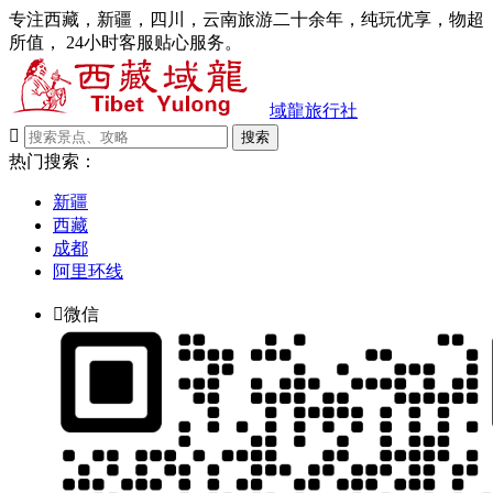
专注西藏，新疆，四川，云南旅游二十余年，纯玩优享，物超
所值， 24小时客服贴心服务。
域龍旅行社

搜索
热门搜索：
新疆
西藏
成都
阿里环线

微信