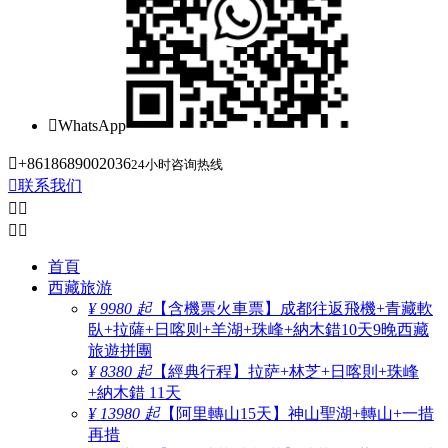

WhatsApp

+8618689002036
24小时咨询热线

联系我们




首頁
西藏旅游
¥ 9980 起
【含機票火車票】成都往返飛機+青藏軟
臥+拉薩+日喀则+羊湖+珠峰+納木錯10天9晚西藏
旅遊拼團
¥ 8380 起
【經典行程】拉萨+林芝+日喀則+珠峰
+納木錯 11天
¥ 13980 起
【阿里轉山15天】神山聖湖+轉山+一措
再措