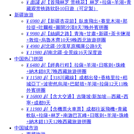
¥ 面議 起
【首飛林芝 赏桃花】林芝+拉薩+羊湖+青
藏观赏铁路软卧10日遊（可定製）
新疆旅游
¥ 6980 起
【新疆杏花節】臥進飛出+賽里木湖+那
拉提+吐爾根+圖開沙漠8天7晚外賓拼團
¥ 9980 起
【絲綢之路】青海+甘肅+新疆+茶卡鹽湖
+敦煌+烏魯木齊10天9晚西北旅遊拼團
¥ 4980 起
北疆·沙漠草原獨庫公路9天
¥ 11980 起
南北疆·全景線16天深度遊
中国热门拼团
¥ 6480 起
【經典行程】拉薩+羊湖+日喀则+珠峰
+納木錯8天7晚西藏旅遊拼團
¥ 11580 起
【318川藏線】成都出發+香格里拉+稻
城亞丁+波密然烏湖+巴鬆措+羊湖+拉薩12天11晚
外賓拼團
¥ 16800 起
【含大交通】吉隆坡/新加坡—西藏+西
寧+成都9天
¥ 11980 起
【含機票火車票】成都往返飛機+青藏
軟臥+拉薩+林芝+南迦巴瓦峰+日喀则+羊湖+珠峰
+納木錯13天12晚西藏旅遊拼團
中国城市游