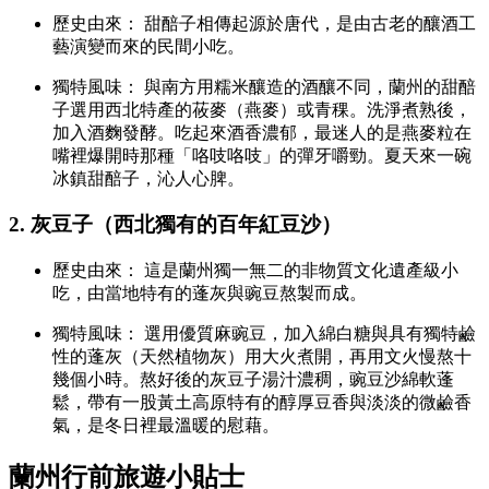
歷史由來： 甜醅子相傳起源於唐代，是由古老的釀酒工
藝演變而來的民間小吃。
獨特風味： 與南方用糯米釀造的酒釀不同，蘭州的甜醅
子選用西北特產的莜麥（燕麥）或青稞。洗淨煮熟後，
加入酒麴發酵。吃起來酒香濃郁，最迷人的是燕麥粒在
嘴裡爆開時那種「咯吱咯吱」的彈牙嚼勁。夏天來一碗
冰鎮甜醅子，沁人心脾。
2. 灰豆子（西北獨有的百年紅豆沙）
歷史由來： 這是蘭州獨一無二的非物質文化遺產級小
吃，由當地特有的蓬灰與豌豆熬製而成。
獨特風味： 選用優質麻豌豆，加入綿白糖與具有獨特鹼
性的蓬灰（天然植物灰）用大火煮開，再用文火慢熬十
幾個小時。熬好後的灰豆子湯汁濃稠，豌豆沙綿軟蓬
鬆，帶有一股黃土高原特有的醇厚豆香與淡淡的微鹼香
氣，是冬日裡最溫暖的慰藉。
蘭州行前旅遊小貼士