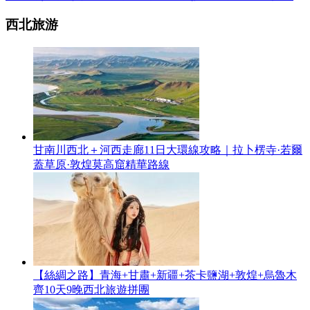
西北旅游
甘南川西北＋河西走廊11日大環線攻略｜拉卜楞寺·若爾
蓋草原·敦煌莫高窟精華路線
【絲綢之路】青海+甘肅+新疆+茶卡鹽湖+敦煌+烏魯木
齊10天9晚西北旅遊拼團