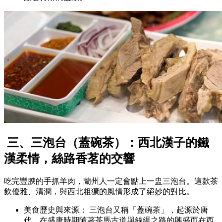
三、三泡台（蓋碗茶）：西北漢子的鐵
漢柔情，絲路香茗的交響
吃完豐腴的手抓羊肉，蘭州人一定會點上一盅三泡台。這款茶
飲優雅、清潤，與西北粗獷的風情形成了絕妙的對比。
美食歷史與來源： 三泡台又稱「蓋碗茶」，起源於唐
代，在盛唐時期隨著茶馬古道與絲綢之路的興盛而在西