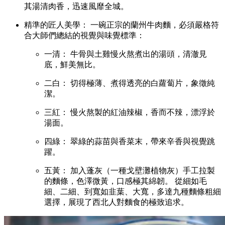
其湯清肉香，迅速風靡全城。
精準的匠人美學： 一碗正宗的蘭州牛肉麵，必須嚴格符
合大師們總結的視覺與味覺標準：
一清： 牛骨與土雞慢火熬煮出的湯頭，清澈見
底，鮮美無比。
二白： 切得極薄、煮得透亮的白蘿蔔片，象徵純
潔。
三紅： 慢火熬製的紅油辣椒，香而不辣，漂浮於
湯面。
四綠： 翠綠的蒜苗與香菜末，帶來辛香與視覺跳
躍。
五黃： 加入蓬灰（一種戈壁灘植物灰）手工拉製
的麵條，色澤微黃，口感極其綿韌。 從細如毛
細、二細、到寬如韭葉、大寬，多達九種麵條粗細
選擇，展現了西北人對麵食的極致追求。