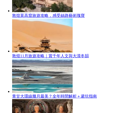
敦煌莫高窟旅遊攻略，感受絲路藝術瑰寶
敦煌11月旅遊攻略｜賞千年人文與大漠冬韻
青甘大環線幾月最美？全年時間解析＋避坑指南