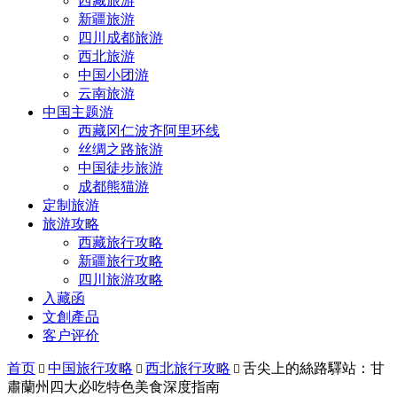
西藏旅游
新疆旅游
四川成都旅游
西北旅游
中国小团游
云南旅游
中国主题游
西藏冈仁波齐阿里环线
丝绸之路旅游
中国徒步旅游
成都熊猫游
定制旅游
旅游攻略
西藏旅行攻略
新疆旅行攻略
四川旅游攻略
入藏函
文創產品
客户评价
首页
中国旅行攻略
西北旅行攻略
舌尖上的絲路驛站：甘



肅蘭州四大必吃特色美食深度指南