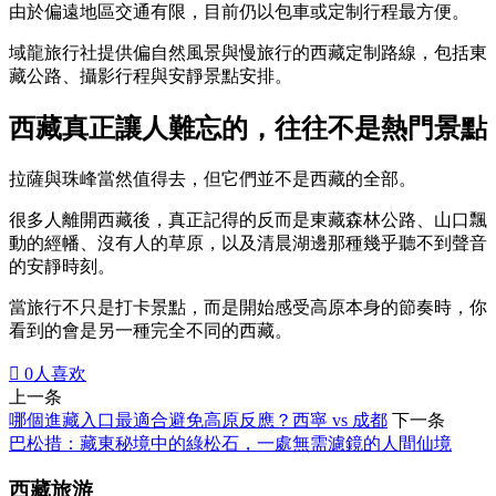
由於偏遠地區交通有限，目前仍以包車或定制行程最方便。
域龍旅行社提供偏自然風景與慢旅行的西藏定制路線，包括東
藏公路、攝影行程與安靜景點安排。
西藏真正讓人難忘的，往往不是熱門景點
拉薩與珠峰當然值得去，但它們並不是西藏的全部。
很多人離開西藏後，真正記得的反而是東藏森林公路、山口飄
動的經幡、沒有人的草原，以及清晨湖邊那種幾乎聽不到聲音
的安靜時刻。
當旅行不只是打卡景點，而是開始感受高原本身的節奏時，你
看到的會是另一種完全不同的西藏。

0
人喜欢
上一条
哪個進藏入口最適合避免高原反應？西寧 vs 成都
下一条
巴松措：藏東秘境中的綠松石，一處無需濾鏡的人間仙境
西藏旅游