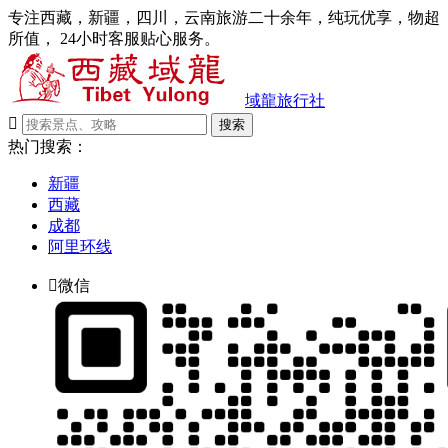
专注西藏，新疆，四川，云南旅游二十余年，纯玩优享，物超
所值， 24小时客服贴心服务。
域龍旅行社

搜索
热门搜索：
新疆
西藏
成都
阿里环线

微信