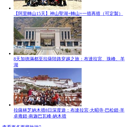
【阿里轉山15天】神山聖湖+轉山+一措再措（可定製）
8天加德滿都至拉薩陸路穿越之旅：布達拉宮、珠峰、羊
湖
拉薩林芝納木措8日深度遊：布達拉宮·大昭寺·巴松錯·羊
卓雍錯·南迦巴瓦峰·納木措