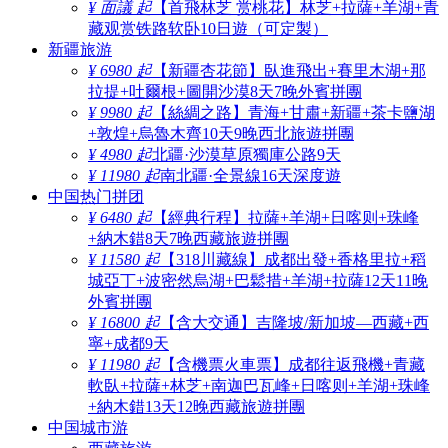
¥ 面議 起
【首飛林芝 赏桃花】林芝+拉薩+羊湖+青
藏观赏铁路软卧10日遊（可定製）
新疆旅游
¥ 6980 起
【新疆杏花節】臥進飛出+賽里木湖+那
拉提+吐爾根+圖開沙漠8天7晚外賓拼團
¥ 9980 起
【絲綢之路】青海+甘肅+新疆+茶卡鹽湖
+敦煌+烏魯木齊10天9晚西北旅遊拼團
¥ 4980 起
北疆·沙漠草原獨庫公路9天
¥ 11980 起
南北疆·全景線16天深度遊
中国热门拼团
¥ 6480 起
【經典行程】拉薩+羊湖+日喀则+珠峰
+納木錯8天7晚西藏旅遊拼團
¥ 11580 起
【318川藏線】成都出發+香格里拉+稻
城亞丁+波密然烏湖+巴鬆措+羊湖+拉薩12天11晚
外賓拼團
¥ 16800 起
【含大交通】吉隆坡/新加坡—西藏+西
寧+成都9天
¥ 11980 起
【含機票火車票】成都往返飛機+青藏
軟臥+拉薩+林芝+南迦巴瓦峰+日喀则+羊湖+珠峰
+納木錯13天12晚西藏旅遊拼團
中国城市游