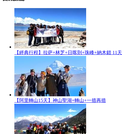
【經典行程】拉萨+林芝+日喀則+珠峰+納木錯 11天
【阿里轉山15天】神山聖湖+轉山+一措再措