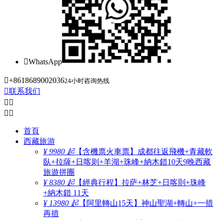

WhatsApp

+8618689002036
24小时咨询热线

联系我们




首頁
西藏旅游
¥ 9980 起
【含機票火車票】成都往返飛機+青藏軟
臥+拉薩+日喀则+羊湖+珠峰+納木錯10天9晚西藏
旅遊拼團
¥ 8380 起
【經典行程】拉萨+林芝+日喀則+珠峰
+納木錯 11天
¥ 13980 起
【阿里轉山15天】神山聖湖+轉山+一措
再措