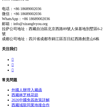
电话：+86 18689002036
微信：+86 18689002036
WhatsApp：+86 18689002036
邮箱：info@xizanglvyou.org
拉萨公司地址：西藏自治區北京西路89號人保基地別墅區6-2
號
成都公司地址：四川省成都市錦江區百日紅西路創意山6栋
关注我们



常見問題
外國人辦理入藏函
西藏林芝桃花節
2026中國免簽政策詳解
西藏域龍同業地接合作