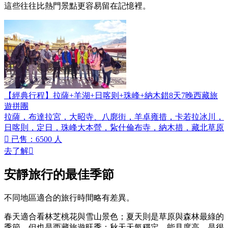
這些往往比熱門景點更容易留在記憶裡。
【經典行程】拉薩+羊湖+日喀则+珠峰+納木錯8天7晚西藏旅
遊拼團
拉薩，布達拉宮，大昭寺、八廓街，羊卓雍措，卡若拉冰川，
日喀則，定日，珠峰大本營，紥什倫布寺，納木措，藏北草原

已售：6500 人
去了解

安靜旅行的最佳季節
不同地區適合的旅行時間略有差異。
春天適合看林芝桃花與雪山景色；夏天則是草原與森林最綠的
季節，但也是西藏旅遊旺季；秋天天氣穩定、能見度高，是很