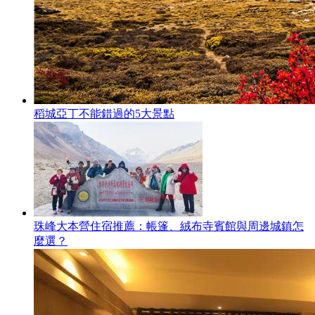
稻城亞丁不能錯過的5大景點
珠峰大本營住宿推薦：帳篷、絨布寺賓館與周邊城鎮怎
麼選？