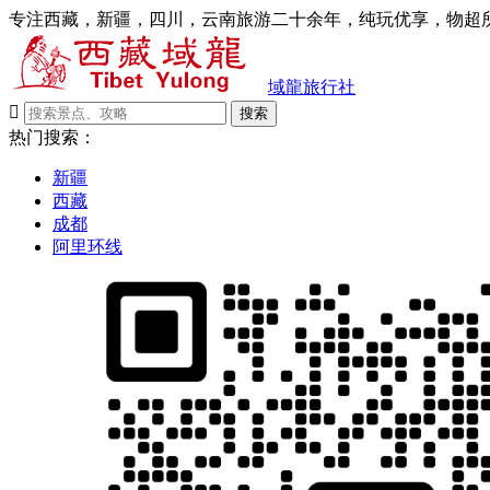
专注西藏，新疆，四川，云南旅游二十余年，纯玩优享，物超所
域龍旅行社

搜索
热门搜索：
新疆
西藏
成都
阿里环线