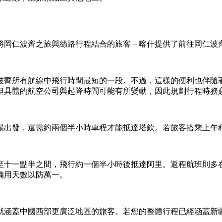
將岡仁波齊之旅與絲路行程結合的旅客 – 喀什提供了前往岡仁
波齊所有航線中飛行時間最短的一段。不過，這樣的便利也伴隨
但具體的航空公司與起降時間可能有所變動，因此規劃行程時務
場出發，還需約兩個半小時車程才能抵達塔欽。若旅客搭乘上午
至十一點半之間，飛行約一個半小時後抵達阿里。返程航班則多
備用天數以防萬一。
就涵蓋中國西部更廣泛地區的旅客。若您的整體行程已經涵蓋新