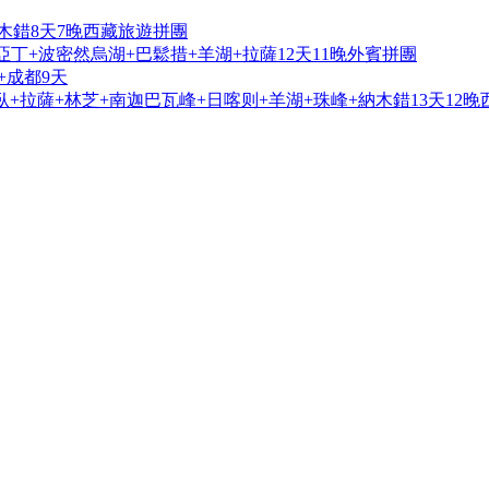
木錯8天7晚西藏旅遊拼團
亞丁+波密然烏湖+巴鬆措+羊湖+拉薩12天11晚外賓拼團
+成都9天
+拉薩+林芝+南迦巴瓦峰+日喀则+羊湖+珠峰+納木錯13天12