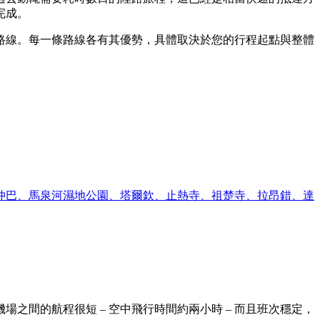
完成。
路線。每一條路線各有其優勢，具體取決於您的行程起點與整體
仲巴、馬泉河濕地公園、塔爾欽、止熱寺、祖楚寺、拉昂錯、達
間的航程很短 – 空中飛行時間約兩小時 – 而且班次穩定，