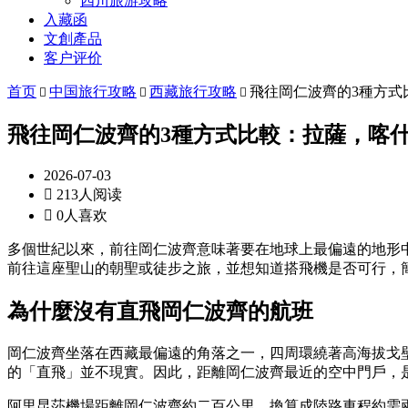
四川旅游攻略
入藏函
文創產品
客户评价
首页
中国旅行攻略
西藏旅行攻略
飛往岡仁波齊的3種方式



飛往岡仁波齊的3種方式比較：拉薩，喀
2026-07-03

213人阅读

0人喜欢
多個世紀以來，前往岡仁波齊意味著要在地球上最偏遠的地形
前往這座聖山的朝聖或徒步之旅，並想知道搭飛機是否可行，
為什麼沒有直飛岡仁波齊的航班
岡仁波齊坐落在西藏最偏遠的角落之一，四周環繞著高海拔戈
的「直飛」並不現實。因此，距離岡仁波齊最近的空中門戶，
阿里昆莎機場距離岡仁波齊約二百公里，換算成陸路車程約需