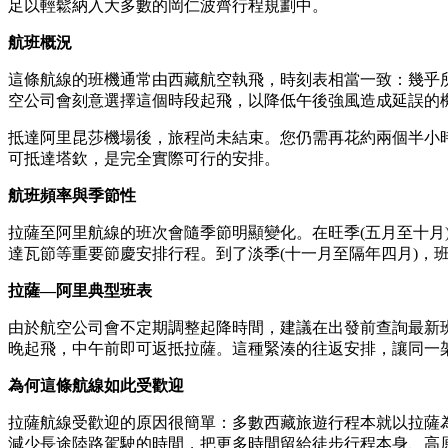
足以輕鬆納入大多數的岡仁波齊行程規劃中。
航班概況
這條航線的班機通常由西藏航空執飛，時刻表相當一致：幾乎所
空公司會刻意選擇這個時段起飛，以降低午後強風造成延誤的
抵達阿里昆莎機場後，旅程尚未結束。您仍需再花約兩個半小
可抵達塔欽，是完全實際可行的安排。
航班頻率與季節性
拉薩至阿里航線的班次會隨季節明顯變化。在旺季(五月至十
達瓦節等重要節慶安排行程。到了淡季(十一月至隔年四月)，
拉薩—阿里典型班表
由於航空公司會不定期調整起降時間，建議在出發前查詢最新
晚起飛，中午前即可返抵拉薩。這種緊湊的往返安排，讓同一
為何這條航線如此受歡迎
拉薩航線受歡迎的原因很簡單：多數西藏旅遊行程本就以拉薩
減少長途陸路駕駛的時間，把更多時間留給徒步行程本身、高