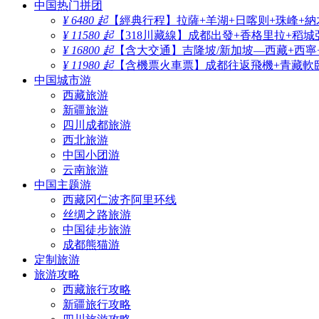
中国热门拼团
¥ 6480 起
【經典行程】拉薩+羊湖+日喀则+珠峰+納
¥ 11580 起
【318川藏線】成都出發+香格里拉+稻城
¥ 16800 起
【含大交通】吉隆坡/新加坡—西藏+西寧
¥ 11980 起
【含機票火車票】成都往返飛機+青藏軟臥
中国城市游
西藏旅游
新疆旅游
四川成都旅游
西北旅游
中国小团游
云南旅游
中国主题游
西藏冈仁波齐阿里环线
丝绸之路旅游
中国徒步旅游
成都熊猫游
定制旅游
旅游攻略
西藏旅行攻略
新疆旅行攻略