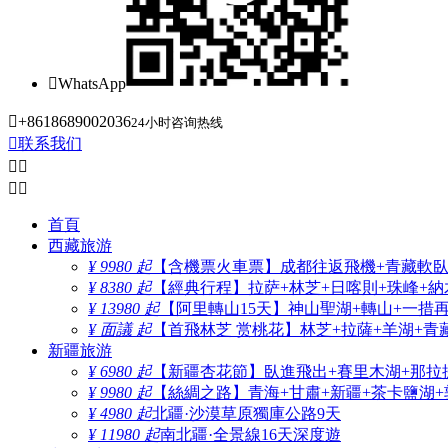

WhatsApp

+8618689002036
24小时咨询热线

联系我们




首頁
西藏旅游
¥ 9980 起
【含機票火車票】成都往返飛機+青藏軟臥+
¥ 8380 起
【經典行程】拉萨+林芝+日喀則+珠峰+納木
¥ 13980 起
【阿里轉山15天】神山聖湖+轉山+一措
¥ 面議 起
【首飛林芝 赏桃花】林芝+拉薩+羊湖+青
新疆旅游
¥ 6980 起
【新疆杏花節】臥進飛出+賽里木湖+那拉
¥ 9980 起
【絲綢之路】青海+甘肅+新疆+茶卡鹽湖+
¥ 4980 起
北疆·沙漠草原獨庫公路9天
¥ 11980 起
南北疆·全景線16天深度遊