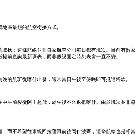
波齊地區最短的航空銜接方式。
著取捨：這條航線並非每家航空公司每日都有班次。目前有數家
必提前查詢最新班表，而非假設固定時刻表會一直不變。
稍晚的航班從喀什出發，通常當日午後至傍晚即可抵達塔欽。
在中午前後從阿里起飛，於午後不久返抵喀什。由於班次並非每
疆，而不希望往東繞回拉薩再前往岡仁波齊，這條航線也是相當