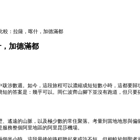
比較：拉薩，喀什，加德滿都
什，加德滿都
中跋涉數週。如今，這段旅程可以濃縮成短短數小時，這都要歸
簡短的答案是：幾乎可以。岡仁波齊山腳下並沒有跑道，但只要
壁、遙遠的山脈，以及極少數的常住聚落。考量到當地地形與偏
是服務整個阿里地區的阿里昆莎機場。
兩個半小時。這段最後的路程聽起來或許不短，但相較於朝聖者