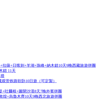
拉薩+日喀则+羊湖+珠峰+納木錯10天9晚西藏旅遊拼團
錯 11天
再措
藏观赏铁路软卧10日遊（可定製）
提+吐爾根+圖開沙漠8天7晚外賓拼團
敦煌+烏魯木齊10天9晚西北旅遊拼團