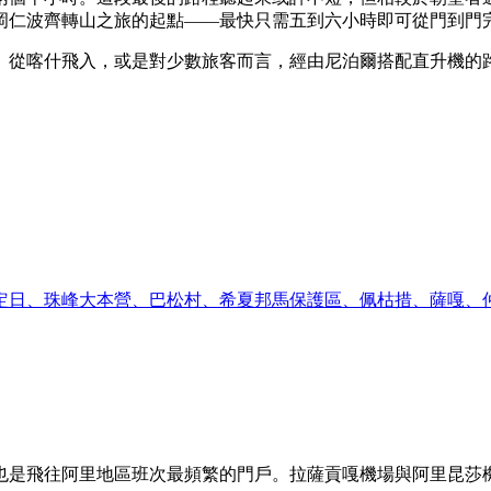
岡仁波齊轉山之旅的起點——最快只需五到六小時即可從門到門
、從喀什飛入，或是對少數旅客而言，經由尼泊爾搭配直升機的
定日、珠峰大本營、巴松村、希夏邦馬保護區、佩枯措、薩嘎、
是飛往阿里地區班次最頻繁的門戶。拉薩貢嘎機場與阿里昆莎機場之