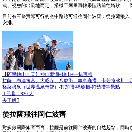
式。視您的出發地而定，搭機至阿里再轉乘陸路前往塔欽——
目前有三條實際可行的空中路線可通往岡仁波齊：從拉薩飛入
安排。
【阿里轉山15天】神山聖湖+轉山+一措再措
拉薩、布達拉宮、大昭寺、八廓街、羊卓雍措、卡若拉冰川、
格架噴泉（世界温泉奇觀）-打加措-噶容措-帕茹措等景點

已售：820 人
去了解

從拉薩飛往岡仁波齊
對多數國際旅客而言，拉薩是前往岡仁波齊的自然起點，同時也