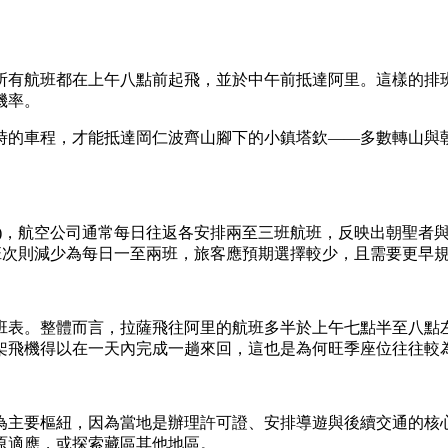
有航班都在上午八點前起飛，並於中午前抵達阿里。這樣的排班
機率。
時的車程，才能抵達岡仁波齊山腳下的小鎮塔欽——多數轉山與
月)，航空公司通常每日往返各安排兩至三班航班，反映出朝聖者
班次則減少為每日一至兩班，旅客應預期選擇較少，且需要更早
班表。整體而言，拉薩飛往阿里的航班多半於上午七點半至八點
架飛機得以在一天內完成一趟來回，這也是為何旺季座位往往較
為主要樞紐，因為當地是辦理許可證、安排導遊與後續交通的核
原適應，或探索藏區其他地區。