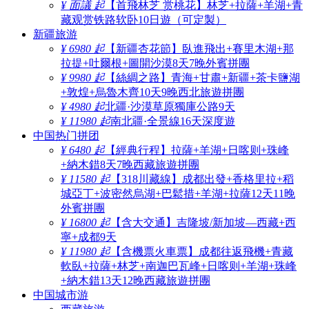
¥ 面議 起
【首飛林芝 赏桃花】林芝+拉薩+羊湖+青
藏观赏铁路软卧10日遊（可定製）
新疆旅游
¥ 6980 起
【新疆杏花節】臥進飛出+賽里木湖+那
拉提+吐爾根+圖開沙漠8天7晚外賓拼團
¥ 9980 起
【絲綢之路】青海+甘肅+新疆+茶卡鹽湖
+敦煌+烏魯木齊10天9晚西北旅遊拼團
¥ 4980 起
北疆·沙漠草原獨庫公路9天
¥ 11980 起
南北疆·全景線16天深度遊
中国热门拼团
¥ 6480 起
【經典行程】拉薩+羊湖+日喀则+珠峰
+納木錯8天7晚西藏旅遊拼團
¥ 11580 起
【318川藏線】成都出發+香格里拉+稻
城亞丁+波密然烏湖+巴鬆措+羊湖+拉薩12天11晚
外賓拼團
¥ 16800 起
【含大交通】吉隆坡/新加坡—西藏+西
寧+成都9天
¥ 11980 起
【含機票火車票】成都往返飛機+青藏
軟臥+拉薩+林芝+南迦巴瓦峰+日喀则+羊湖+珠峰
+納木錯13天12晚西藏旅遊拼團
中国城市游