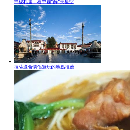
神秘札達，看中國“醉”美星空
拉薩適合情侶遊玩的地點推薦