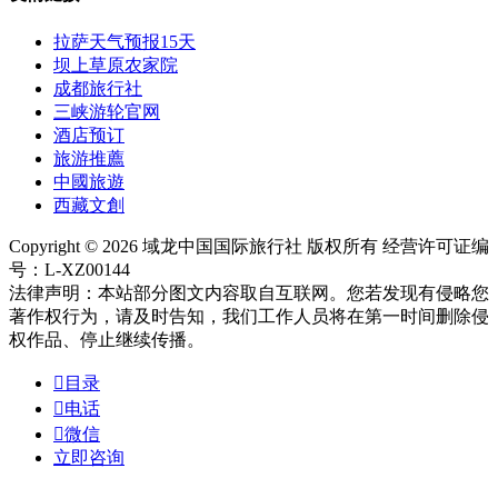
拉萨天气预报15天
坝上草原农家院
成都旅行社
三峡游轮官网
酒店预订
旅游推薦
中國旅遊
西藏文創
Copyright © 2026 域龙中国国际旅行社 版权所有 经营许可证编
号：L-XZ00144
法律声明：本站部分图文内容取自互联网。您若发现有侵略您
著作权行为，请及时告知，我们工作人员将在第一时间删除侵
权作品、停止继续传播。

目录

电话

微信
立即咨询