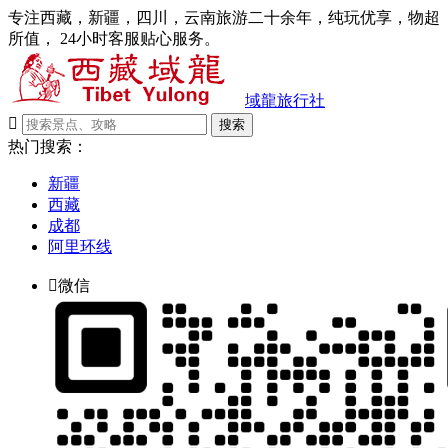
专注西藏，新疆，四川，云南旅游二十余年，纯玩优享，物超
所值， 24小时客服贴心服务。
域龍旅行社

搜索
热门搜索：
新疆
西藏
成都
阿里环线

微信