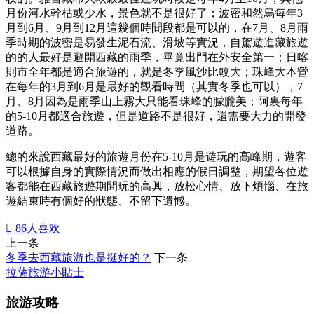
月份河水幹枯或少水，景色就不是很好了；波密和然烏每年3
月到6月、9月到12月這幾個時間段都是可以的，在7月、8月雨
季時期的波密是易發生泥石流、滑坡等實況，自駕遊進藏旅遊
的的人最好是避開西藏的雨季，畢竟出門在外安全第一；日喀
則市全年都是適合旅遊的，就是冬季風沙比較大；珠峰大本營
在每年的3月到6月是最好的觀看時間（其實冬季也可以），7
月、8月因為是雨季山上霧大只能看珠峰的朦朧美；阿裏每年
的5-10月都適合旅遊，但是道路不是很好，還需要大力的開發
道路。
總的來說西藏最好的旅遊月份在5-10月是遊玩的高峰期，遊客
可以根據自身的實際情況而做出相應的假日調整，期望各位遊
客都能在西藏旅遊期間玩的高興，放松心情、放下煩惱、在旅
遊結束時有個好的狀態、不留下遺憾。

86
人喜欢
上一条
冬季去西藏旅游也是挺好的？
下一条
拉薩旅游小貼士
旅游攻略