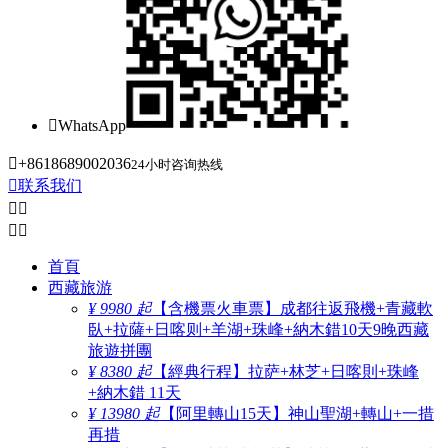

WhatsApp

+8618689002036
24小时咨询热线

联系我们




首頁
西藏旅游
¥ 9980 起
【含機票火車票】成都往返飛機+青藏軟
臥+拉薩+日喀则+羊湖+珠峰+納木錯10天9晚西藏
旅遊拼團
¥ 8380 起
【經典行程】拉萨+林芝+日喀則+珠峰
+納木錯 11天
¥ 13980 起
【阿里轉山15天】神山聖湖+轉山+一措
再措