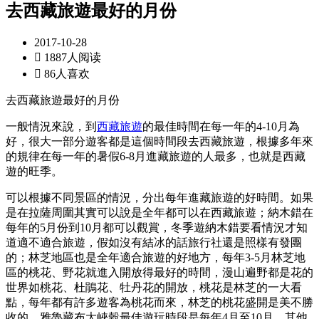
去西藏旅遊最好的月份
2017-10-28

1887人阅读

86人喜欢
去西藏旅遊最好的月份
一般情況來說，到
西藏旅遊
的最佳時間在每一年的4-10月為
好，很大一部分遊客都是這個時間段去西藏旅遊，根據多年來
的規律在每一年的暑假6-8月進藏旅遊的人最多，也就是西藏
遊的旺季。
可以根據不同景區的情況，分出每年進藏旅遊的好時間。如果
是在拉薩周圍其實可以說是全年都可以在西藏旅遊；納木錯在
每年的5月份到10月都可以觀賞，冬季遊納木錯要看情況才知
道適不適合旅遊，假如沒有結冰的話旅行社還是照樣有發團
的；林芝地區也是全年適合旅遊的好地方，每年3-5月林芝地
區的桃花、野花就進入開放得最好的時間，漫山遍野都是花的
世界如桃花、杜鵑花、牡丹花的開放，桃花是林芝的一大看
點，每年都有許多遊客為桃花而來，林芝的桃花盛開是美不勝
收的。雅魯藏布大峽穀最佳遊玩時段是每年4月至10月，其他