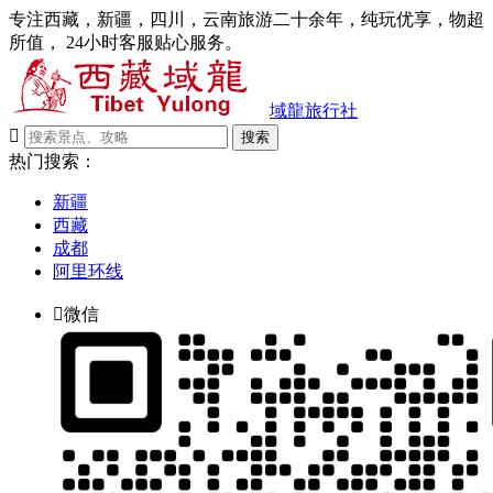
专注西藏，新疆，四川，云南旅游二十余年，纯玩优享，物超
所值， 24小时客服贴心服务。
域龍旅行社

搜索
热门搜索：
新疆
西藏
成都
阿里环线

微信