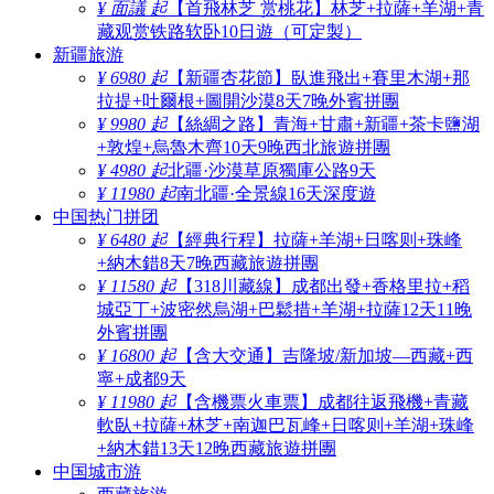
¥ 面議 起
【首飛林芝 赏桃花】林芝+拉薩+羊湖+青
藏观赏铁路软卧10日遊（可定製）
新疆旅游
¥ 6980 起
【新疆杏花節】臥進飛出+賽里木湖+那
拉提+吐爾根+圖開沙漠8天7晚外賓拼團
¥ 9980 起
【絲綢之路】青海+甘肅+新疆+茶卡鹽湖
+敦煌+烏魯木齊10天9晚西北旅遊拼團
¥ 4980 起
北疆·沙漠草原獨庫公路9天
¥ 11980 起
南北疆·全景線16天深度遊
中国热门拼团
¥ 6480 起
【經典行程】拉薩+羊湖+日喀则+珠峰
+納木錯8天7晚西藏旅遊拼團
¥ 11580 起
【318川藏線】成都出發+香格里拉+稻
城亞丁+波密然烏湖+巴鬆措+羊湖+拉薩12天11晚
外賓拼團
¥ 16800 起
【含大交通】吉隆坡/新加坡—西藏+西
寧+成都9天
¥ 11980 起
【含機票火車票】成都往返飛機+青藏
軟臥+拉薩+林芝+南迦巴瓦峰+日喀则+羊湖+珠峰
+納木錯13天12晚西藏旅遊拼團
中国城市游