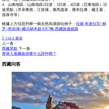
4、山南地區：山南地區2日游，3日游，4日游（亞東地區）沿
途景點（羊卓雍措，江孜城，康馬溫泉，雍布拉康，藏王墓，
昌珠寺等）
根據上方信息列舉一個去然烏湖游玩例子：
拉薩 布達拉宮+林
芝+然烏湖+藏北納木錯 8天7晚 西藏旅遊線路

150
人喜欢
上一条
西藏景點
下一条
香港人進藏旅游要什么證件嗎？
西藏问答