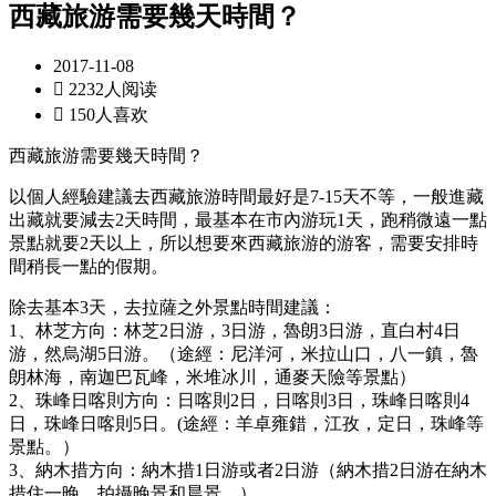
西藏旅游需要幾天時間？
2017-11-08

2232人阅读

150人喜欢
西藏旅游需要幾天時間？
以個人經驗建議去西藏旅游時間最好是7-15天不等，一般進藏
出藏就要減去2天時間，最基本在市內游玩1天，跑稍微遠一點
景點就要2天以上，所以想要來西藏旅游的游客，需要安排時
間稍長一點的假期。
除去基本3天，去拉薩之外景點時間建議：
1、林芝方向：林芝2日游，3日游，魯朗3日游，直白村4日
游，然烏湖5日游。（途經：尼洋河，米拉山口，八一鎮，魯
朗林海，南迦巴瓦峰，米堆冰川，通麥天險等景點）
2、珠峰日喀則方向：日喀則2日，日喀則3日，珠峰日喀則4
日，珠峰日喀則5日。(途經：羊卓雍錯，江孜，定日，珠峰等
景點。）
3、納木措方向：納木措1日游或者2日游（納木措2日游在納木
措住一晚，拍攝晚景和晨景。）