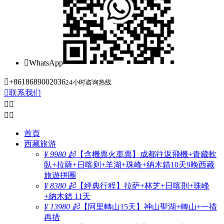

WhatsApp

+8618689002036
24小时咨询热线

联系我们




首頁
西藏旅游
¥ 9980 起
【含機票火車票】成都往返飛機+青藏軟
臥+拉薩+日喀则+羊湖+珠峰+納木錯10天9晚西藏
旅遊拼團
¥ 8380 起
【經典行程】拉萨+林芝+日喀則+珠峰
+納木錯 11天
¥ 13980 起
【阿里轉山15天】神山聖湖+轉山+一措
再措