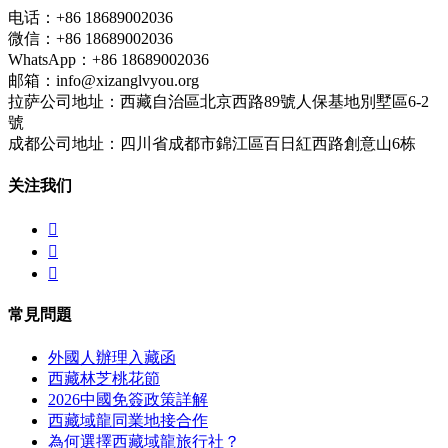
电话：+86 18689002036
微信：+86 18689002036
WhatsApp：+86 18689002036
邮箱：info@xizanglvyou.org
拉萨公司地址：西藏自治區北京西路89號人保基地別墅區6-2
號
成都公司地址：四川省成都市錦江區百日紅西路創意山6栋
关注我们



常見問題
外國人辦理入藏函
西藏林芝桃花節
2026中國免簽政策詳解
西藏域龍同業地接合作
為何選擇西藏域龍旅行社？