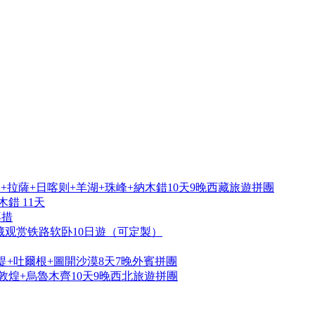
拉薩+日喀则+羊湖+珠峰+納木錯10天9晚西藏旅遊拼團
錯 11天
再措
藏观赏铁路软卧10日遊（可定製）
提+吐爾根+圖開沙漠8天7晚外賓拼團
敦煌+烏魯木齊10天9晚西北旅遊拼團