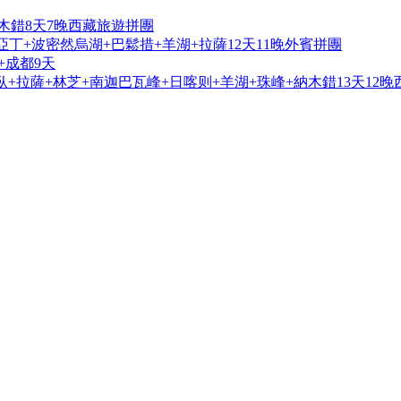
木錯8天7晚西藏旅遊拼團
亞丁+波密然烏湖+巴鬆措+羊湖+拉薩12天11晚外賓拼團
+成都9天
+拉薩+林芝+南迦巴瓦峰+日喀则+羊湖+珠峰+納木錯13天12