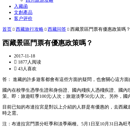
四川旅游攻略
入藏函
文創產品
客户评价
首页
西藏旅行攻略
西藏问答
西藏景區門票有優惠政策嗎



西藏景區門票有優惠政策嗎？
2017-11-18

1877人阅读

43人喜欢
答： 進藏的許多遊客都會有這些方面的疑問，也會關心這方
國內在校學生憑學生證和身份證、國內殘疾人憑殘疾證、國內
策。即：旅遊旺季100元/人次；旅遊淡季50元/人次。另外，
目前已知的布達拉宮是對以上介紹的人群是有優惠的，去西藏
時之需。
注：布達拉宮門票分旺季和淡季兩種。5月1日至10月31日為旺季票