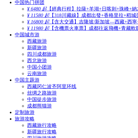
中国热门拼团
¥ 6480 起
【經典行程】拉薩+羊湖+日喀则+珠峰+納
¥ 11580 起
【318川藏線】成都出發+香格里拉+稻城
¥ 16800 起
【含大交通】吉隆坡/新加坡—西藏+西寧
¥ 11980 起
【含機票火車票】成都往返飛機+青藏軟臥
中国城市游
西藏旅游
新疆旅游
四川成都旅游
西北旅游
中国小团游
云南旅游
中国主题游
西藏冈仁波齐阿里环线
丝绸之路旅游
中国徒步旅游
成都熊猫游
定制旅游
旅游攻略
西藏旅行攻略
新疆旅行攻略