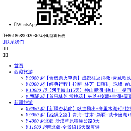

WhatsApp

+8618689002036
24小时咨询热线

联系我们




首頁
西藏旅游
¥ 9980 起
【含機票火車票】成都往返飛機+青藏軟臥+
¥ 8380 起
【經典行程】拉萨+林芝+日喀則+珠峰+納木
¥ 13980 起
【阿里轉山15天】神山聖湖+轉山+一措
¥ 面議 起
【首飛林芝 赏桃花】林芝+拉薩+羊湖+青
新疆旅游
¥ 6980 起
【新疆杏花節】臥進飛出+賽里木湖+那拉
¥ 9980 起
【絲綢之路】青海+甘肅+新疆+茶卡鹽湖+
¥ 4980 起
北疆·沙漠草原獨庫公路9天
¥ 11980 起
南北疆·全景線16天深度遊