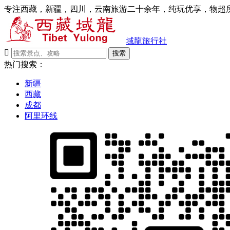
专注西藏，新疆，四川，云南旅游二十余年，纯玩优享，物超所
域龍旅行社

搜索
热门搜索：
新疆
西藏
成都
阿里环线