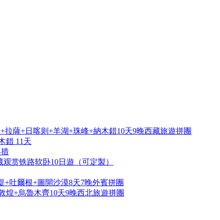
拉薩+日喀则+羊湖+珠峰+納木錯10天9晚西藏旅遊拼團
錯 11天
再措
藏观赏铁路软卧10日遊（可定製）
提+吐爾根+圖開沙漠8天7晚外賓拼團
敦煌+烏魯木齊10天9晚西北旅遊拼團