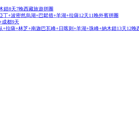
木錯8天7晚西藏旅遊拼團
亞丁+波密然烏湖+巴鬆措+羊湖+拉薩12天11晚外賓拼團
+成都9天
+拉薩+林芝+南迦巴瓦峰+日喀则+羊湖+珠峰+納木錯13天12