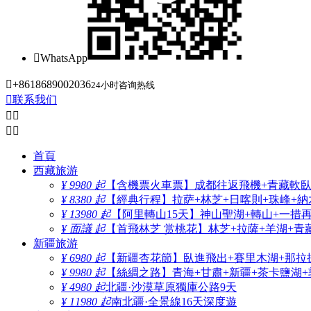

WhatsApp

+8618689002036
24小时咨询热线

联系我们




首頁
西藏旅游
¥ 9980 起
【含機票火車票】成都往返飛機+青藏軟臥+
¥ 8380 起
【經典行程】拉萨+林芝+日喀則+珠峰+納木
¥ 13980 起
【阿里轉山15天】神山聖湖+轉山+一措
¥ 面議 起
【首飛林芝 赏桃花】林芝+拉薩+羊湖+青
新疆旅游
¥ 6980 起
【新疆杏花節】臥進飛出+賽里木湖+那拉
¥ 9980 起
【絲綢之路】青海+甘肅+新疆+茶卡鹽湖+
¥ 4980 起
北疆·沙漠草原獨庫公路9天
¥ 11980 起
南北疆·全景線16天深度遊