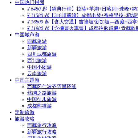
中国热门拼团
¥ 6480 起
【經典行程】拉薩+羊湖+日喀则+珠峰+納
¥ 11580 起
【318川藏線】成都出發+香格里拉+稻城
¥ 16800 起
【含大交通】吉隆坡/新加坡—西藏+西寧
¥ 11980 起
【含機票火車票】成都往返飛機+青藏軟臥
中国城市游
西藏旅游
新疆旅游
四川成都旅游
西北旅游
中国小团游
云南旅游
中国主题游
西藏冈仁波齐阿里环线
丝绸之路旅游
中国徒步旅游
成都熊猫游
定制旅游
旅游攻略
西藏旅行攻略
新疆旅行攻略