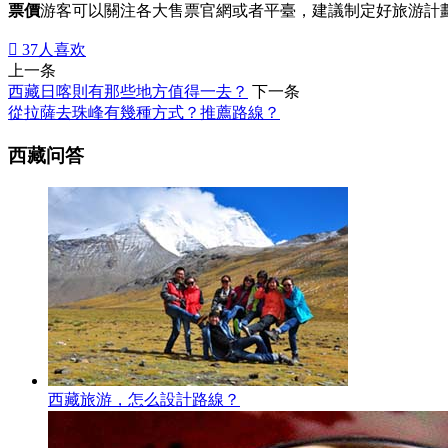
票價
游客可以關注各大售票官網或者平臺，建議制定好旅游計

37
人喜欢
上一条
西藏日喀則有那些地方值得一去？
下一条
從拉薩去珠峰有幾種方式？推薦路線？
西藏问答
西藏旅游，怎么設計路線？