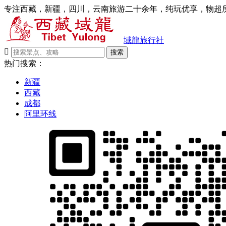
专注西藏，新疆，四川，云南旅游二十余年，纯玩优享，物超所
域龍旅行社

搜索
热门搜索：
新疆
西藏
成都
阿里环线