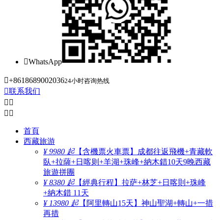

WhatsApp

+8618689002036
24小时咨询热线

联系我们




首頁
西藏旅游
¥ 9980 起
【含機票火車票】成都往返飛機+青藏軟
臥+拉薩+日喀则+羊湖+珠峰+納木錯10天9晚西藏
旅遊拼團
¥ 8380 起
【經典行程】拉萨+林芝+日喀則+珠峰
+納木錯 11天
¥ 13980 起
【阿里轉山15天】神山聖湖+轉山+一措
再措