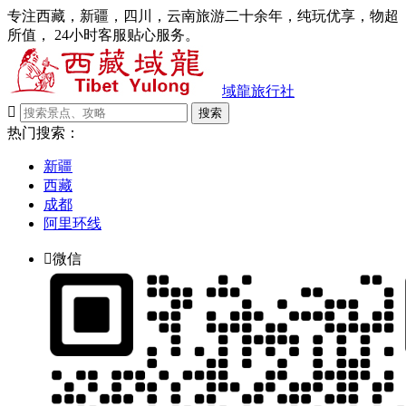
专注西藏，新疆，四川，云南旅游二十余年，纯玩优享，物超
所值， 24小时客服贴心服务。
域龍旅行社

搜索
热门搜索：
新疆
西藏
成都
阿里环线

微信