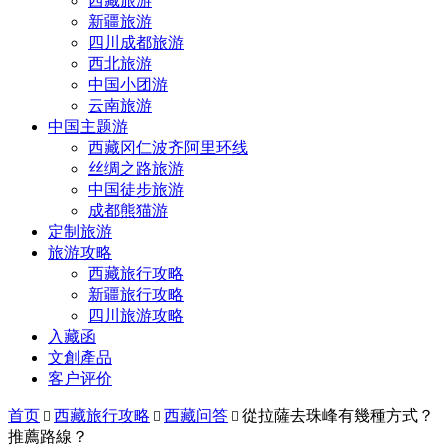
西藏旅游
新疆旅游
四川成都旅游
西北旅游
中国小团游
云南旅游
中国主题游
西藏冈仁波齐阿里环线
丝绸之路旅游
中国徒步旅游
成都熊猫游
定制旅游
旅游攻略
西藏旅行攻略
新疆旅行攻略
四川旅游攻略
入藏函
文創產品
客户评价
首页
西藏旅行攻略
西藏问答
從拉薩去珠峰有幾種方式？



推薦路線？