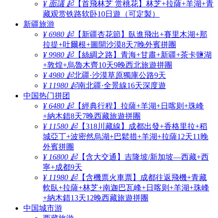
¥ 面議 起
【首飛林芝 赏桃花】林芝+拉薩+羊湖+青
藏观赏铁路软卧10日遊（可定製）
新疆旅游
¥ 6980 起
【新疆杏花節】臥進飛出+賽里木湖+那
拉提+吐爾根+圖開沙漠8天7晚外賓拼團
¥ 9980 起
【絲綢之路】青海+甘肅+新疆+茶卡鹽湖
+敦煌+烏魯木齊10天9晚西北旅遊拼團
¥ 4980 起
北疆·沙漠草原獨庫公路9天
¥ 11980 起
南北疆·全景線16天深度遊
中国热门拼团
¥ 6480 起
【經典行程】拉薩+羊湖+日喀则+珠峰
+納木錯8天7晚西藏旅遊拼團
¥ 11580 起
【318川藏線】成都出發+香格里拉+稻
城亞丁+波密然烏湖+巴鬆措+羊湖+拉薩12天11晚
外賓拼團
¥ 16800 起
【含大交通】吉隆坡/新加坡—西藏+西
寧+成都9天
¥ 11980 起
【含機票火車票】成都往返飛機+青藏
軟臥+拉薩+林芝+南迦巴瓦峰+日喀则+羊湖+珠峰
+納木錯13天12晚西藏旅遊拼團
中国城市游