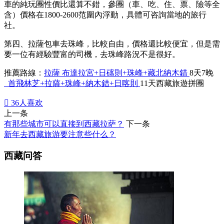
車的純玩團性價比還算不錯，參團（車、吃、住、票、險等全
含）價格在1800-2600范圍內浮動，具體可咨詢當地的旅行
社。
第四、拉薩包車去珠峰，比較自由，價格還比較便宜，但是需
要一位有經驗豐富的司機，去珠峰路況不是很好。
推薦路線：
拉薩 布達拉宮+日碦則+珠峰+藏北納木錯
8天7晚
首飛林芝+拉薩+珠峰+納木錯+日喀則
11天西藏旅遊拼團

36
人喜欢
上一条
有那些城市可以直接到西藏拉萨？
下一条
新年去西藏旅游要注意些什么？
西藏问答