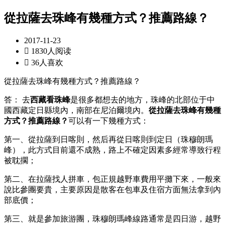
從拉薩去珠峰有幾種方式？推薦路線？
2017-11-23

1830人阅读

36人喜欢
從拉薩去珠峰有幾種方式？推薦路線？
答： 去
西藏看珠峰
是很多都想去的地方，珠峰的北部位于中
國西藏定日縣境內，南部在尼泊爾境內。
從拉薩去珠峰有幾種
方式？推薦路線？
可以有一下幾種方式：
第一、從拉薩到日喀則，然后再從日喀則到定日（珠穆朗瑪
峰），此方式目前還不成熟，路上不確定因素多經常導致行程
被耽擱；
第二、在拉薩找人拼車，包正規越野車費用平攤下來，一般來
說比參團要貴，主要原因是散客在包車及住宿方面無法拿到內
部底價；
第三、就是參加旅游團，珠穆朗瑪峰線路通常是四日游，越野