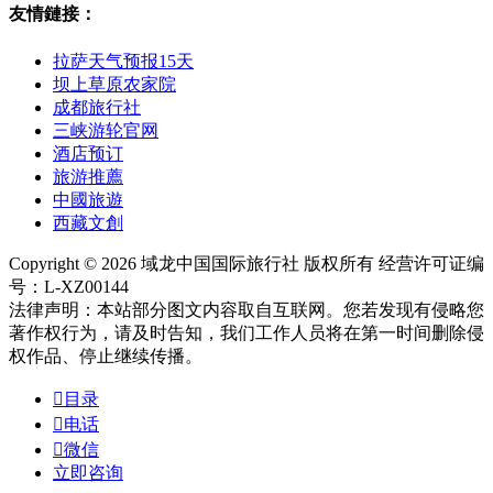
友情鏈接：
拉萨天气预报15天
坝上草原农家院
成都旅行社
三峡游轮官网
酒店预订
旅游推薦
中國旅遊
西藏文創
Copyright © 2026 域龙中国国际旅行社 版权所有 经营许可证编
号：L-XZ00144
法律声明：本站部分图文内容取自互联网。您若发现有侵略您
著作权行为，请及时告知，我们工作人员将在第一时间删除侵
权作品、停止继续传播。

目录

电话

微信
立即咨询