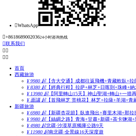

WhatsApp

+8618689002036
24小时咨询热线

联系我们




首頁
西藏旅游
¥ 9980 起
【含大交通】成都往返飛機+青藏軟臥+拉薩
¥ 8380 起
【經典行程】拉萨+林芝+日喀則+珠峰+納木
¥ 13980 起
【阿里轉山15天】神山聖湖+轉山+一措
¥ 面議 起
【首飛林芝 赏桃花】林芝+拉薩+羊湖+青
新疆旅游
¥ 6980 起
【新疆杏花節】臥進飛出+賽里木湖+那拉
¥ 9980 起
【絲綢之路】青海+甘肅+新疆+茶卡鹽湖+
¥ 4980 起
北疆·沙漠草原獨庫公路9天
¥ 11980 起
南北疆·全景線16天深度遊