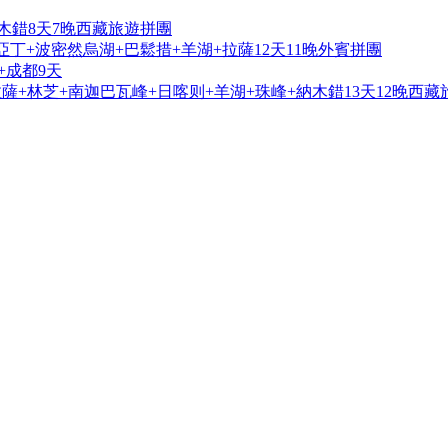
木錯8天7晚西藏旅遊拼團
亞丁+波密然烏湖+巴鬆措+羊湖+拉薩12天11晚外賓拼團
+成都9天
+林芝+南迦巴瓦峰+日喀则+羊湖+珠峰+納木錯13天12晚西藏