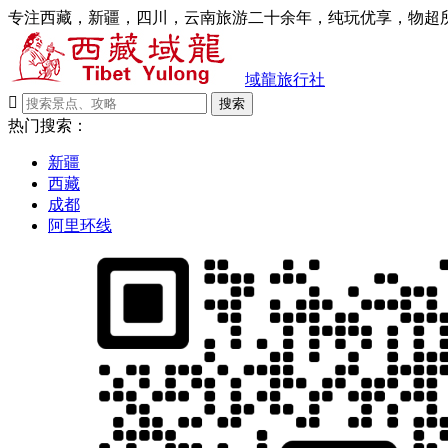
专注西藏，新疆，四川，云南旅游二十余年，纯玩优享，物超所
域龍旅行社

搜索
热门搜索：
新疆
西藏
成都
阿里环线