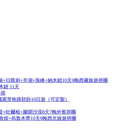
+日喀则+羊湖+珠峰+納木錯10天9晚西藏旅遊拼團
錯 11天
再措
藏观赏铁路软卧10日遊（可定製）
提+吐爾根+圖開沙漠8天7晚外賓拼團
敦煌+烏魯木齊10天9晚西北旅遊拼團