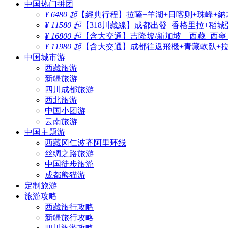
中国热门拼团
¥ 6480 起
【經典行程】拉薩+羊湖+日喀则+珠峰+納
¥ 11580 起
【318川藏線】成都出發+香格里拉+稻城
¥ 16800 起
【含大交通】吉隆坡/新加坡—西藏+西寧
¥ 11980 起
【含大交通】成都往返飛機+青藏軟臥+拉薩
中国城市游
西藏旅游
新疆旅游
四川成都旅游
西北旅游
中国小团游
云南旅游
中国主题游
西藏冈仁波齐阿里环线
丝绸之路旅游
中国徒步旅游
成都熊猫游
定制旅游
旅游攻略
西藏旅行攻略
新疆旅行攻略