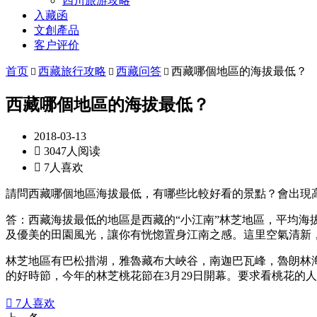
四川旅游攻略
入藏函
文創產品
客户评价
首页
西藏旅行攻略
西藏问答
西藏哪個地區的海拔最低？



西藏哪個地區的海拔最低？
2018-03-13

3047人阅读

7人喜欢
請問西藏哪個地區海拔最低，有哪些比較好看的景點？會出現
答：西藏海拔最低的地區是西藏的“小江南”林芝地區，平均海
及優美的田園風光，讓你有恍惚置身江南之感。這里空氣清新
林芝地區有巴松措湖，雅魯藏布大峽谷，南迦巴瓦峰，魯朗林
的好時節，今年的林芝桃花節在3月29日開幕。要求看桃花的

7
人喜欢