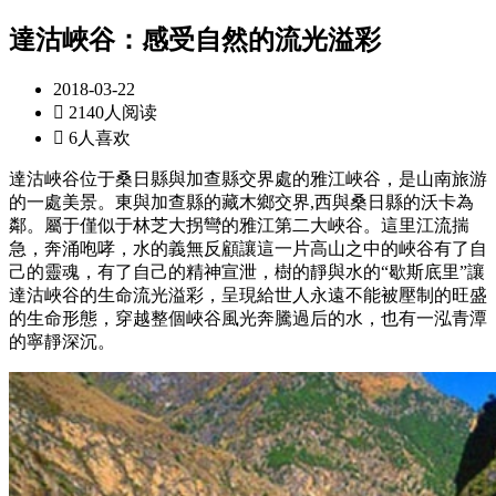
達沽峽谷：感受自然的流光溢彩
2018-03-22

2140人阅读

6人喜欢
達沽峽谷位于桑日縣與加查縣交界處的雅江峽谷，是山南旅游
的一處美景。東與加查縣的藏木鄉交界,西與桑日縣的沃卡為
鄰。屬于僅似于林芝大拐彎的雅江第二大峽谷。這里江流揣
急，奔涌咆哮，水的義無反顧讓這一片高山之中的峽谷有了自
己的靈魂，有了自己的精神宣泄，樹的靜與水的“歇斯底里”讓
達沽峽谷的生命流光溢彩，呈現給世人永遠不能被壓制的旺盛
的生命形態，穿越整個峽谷風光奔騰過后的水，也有一泓青潭
的寧靜深沉。