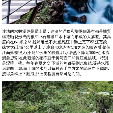
達沽的水觀瀑更是景上景，達沽的涅喀和增兩個瀑布都是地質
構造斷裂形成的雅江巨石阻礙江水下落而形成的大落差。其高
度約在8-6米之間,雖然落差不大,但雅江中游上寬下窄,江寬懸
殊太大(上游4公里以上,此處僅40米左右),加之進入峽谷后,整個
江面落差很大(不到50公里的長度,江水居然下降近300米),水流
淌急,所以在此觀瀑的確不亞于黃河壺口和長江虎跳峽。特別
是涅喀一帶。每年春夏之交,下游的魚都要到此集結,等待水漲
后游向上游,而上游的水則以每秒近千立方米的流速向下傾斜,
攪得魚群上下翻滾,那壯美程度自然可想而知。