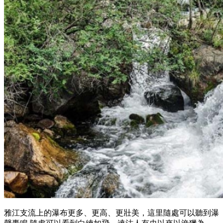
雅江支流上的瀑布更多、更高、更壯美，這里隨處可以聽到瀑