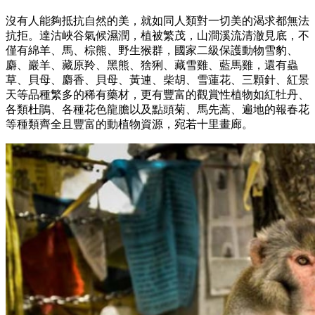
沒有人能夠抵抗自然的美，就如同人類對一切美的渴求都無法
抗拒。達沽峽谷氣候濕潤，植被繁茂，山澗溪流清澈見底，不
僅有綿羊、馬、棕熊、野生猴群，國家二級保護動物雪豹、
麝、巖羊、藏原羚、黑熊、猞猁、藏雪雞、藍馬雞，還有蟲
草、貝母、麝香、貝母、黃連、柴胡、雪蓮花、三顆針、紅景
天等品種繁多的稀有藥材，更有豐富的觀賞性植物如紅牡丹、
各類杜鵑、各種花色龍膽以及點頭菊、馬先蒿、遍地的報春花
等種類齊全且豐富的動植物資源，宛若十里畫廊。