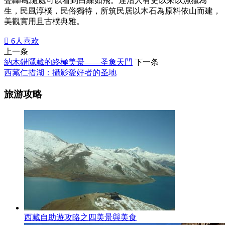
聲轟鳴,隨處可以看到白練如飛。達沽人有史以來以漁獵為
生，民風淳樸，民俗獨特，所筑民居以木石為原料依山而建，
美觀實用且古樸典雅。

6
人喜欢
上一条
納木錯隱藏的終極美景——圣象天門
下一条
西藏仁措湖：攝影愛好者的圣地
旅游攻略
西藏自助遊攻略之四美景與美食