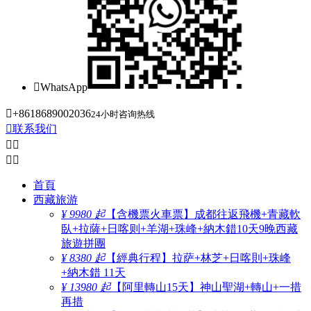

WhatsApp

+8618689002036
24小时咨询热线

联系我们




首頁
西藏旅游
¥ 9980 起
【含機票火車票】成都往返飛機+青藏軟
臥+拉薩+日喀则+羊湖+珠峰+納木錯10天9晚西藏
旅遊拼團
¥ 8380 起
【經典行程】拉萨+林芝+日喀則+珠峰
+納木錯 11天
¥ 13980 起
【阿里轉山15天】神山聖湖+轉山+一措
再措