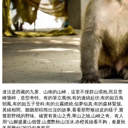
達沽是西藏的九寨、山南的山峽，這里不僅群山環抱,而且雪
峰聳峙，造型奇特。有的筆立萬例,有的連綿起伏;有的如百鳥
朝鳳,有的如五子登科;有的云霧繚繞,似夢似真;有的森林緊簇,
黃綠相間。聽聽那棕熊出沒的故事,看看那野猴頑皮的樣子,嘗
嘗那野桃的野味。確實有黃山之秀,華山之險,山峽之奇。有人
用“山腳盛夏山嶺聲,山麓艷秋山頂冰,赤橙黃綠看不夠，春夏秋
冬最難分”的詩句來形容。