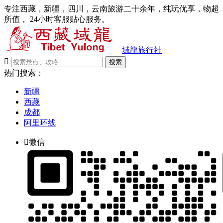
专注西藏，新疆，四川，云南旅游二十余年，纯玩优享，物超
所值， 24小时客服贴心服务。
域龍旅行社

搜索
热门搜索：
新疆
西藏
成都
阿里环线

微信