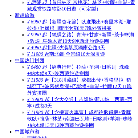
¥ 面議 起
【首飛林芝 赏桃花】林芝+拉薩+羊湖+青
藏观赏铁路软卧10日遊（可定製）
新疆旅游
¥ 6980 起
【新疆杏花節】臥進飛出+賽里木湖+那
拉提+吐爾根+圖開沙漠8天7晚外賓拼團
¥ 9980 起
【絲綢之路】青海+甘肅+新疆+茶卡鹽湖
+敦煌+烏魯木齊10天9晚西北旅遊拼團
¥ 4980 起
北疆·沙漠草原獨庫公路9天
¥ 11980 起
南北疆·全景線16天深度遊
中国热门拼团
¥ 6480 起
【經典行程】拉薩+羊湖+日喀则+珠峰
+納木錯8天7晚西藏旅遊拼團
¥ 11580 起
【318川藏線】成都出發+香格里拉+稻
城亞丁+波密然烏湖+巴鬆措+羊湖+拉薩12天11晚
外賓拼團
¥ 16800 起
【含大交通】吉隆坡/新加坡—西藏+西
寧+成都9天
¥ 11980 起
【含機票火車票】成都往返飛機+青藏
軟臥+拉薩+林芝+南迦巴瓦峰+日喀则+羊湖+珠峰
+納木錯13天12晚西藏旅遊拼團
中国城市游