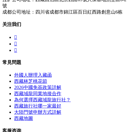
號
成都公司地址：四川省成都市錦江區百日紅西路創意山6栋
关注我们



常見問題
外國人辦理入藏函
西藏林芝桃花節
2026中國免簽政策詳解
西藏域龍同業地接合作
為何選擇西藏域龍旅行社？
西藏旅行社哪一家最好
大陸門號申辦方式詳解
西藏地圖
客服咨询