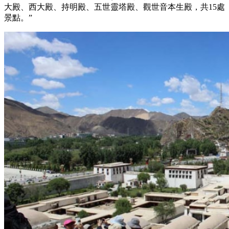
大殿、西大殿、持明殿、五世靈塔殿、觀世音本生殿，共15處
景點。”