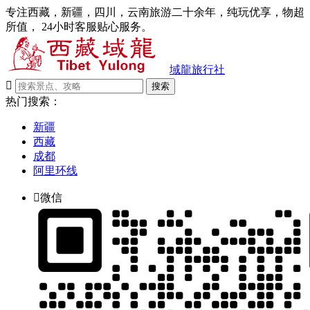
专注西藏，新疆，四川，云南旅游二十余年，纯玩优享，物超
所值， 24小时客服贴心服务。
域龍旅行社

搜索
热门搜索：
新疆
西藏
成都
阿里环线

微信