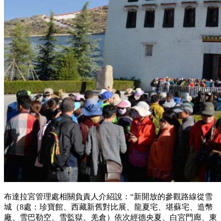
布達拉宮管理處相關負責人介紹說：“新開放的參觀路線從雪
城（8處：珍寶館、西藏新舊對比展、龍夏宅、堪蘇宅、造幣
廠、雪巴勒空、雪監獄、羌倉）依次經德央夏、白宮門廊、東