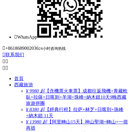

WhatsApp

+8618689002036
24小时咨询热线

联系我们




首頁
西藏旅游
¥ 9980 起
【含機票火車票】成都往返飛機+青藏軟
臥+拉薩+日喀则+羊湖+珠峰+納木錯10天9晚西藏
旅遊拼團
¥ 8380 起
【經典行程】拉萨+林芝+日喀則+珠峰
+納木錯 11天
¥ 13980 起
【阿里轉山15天】神山聖湖+轉山+一措
再措