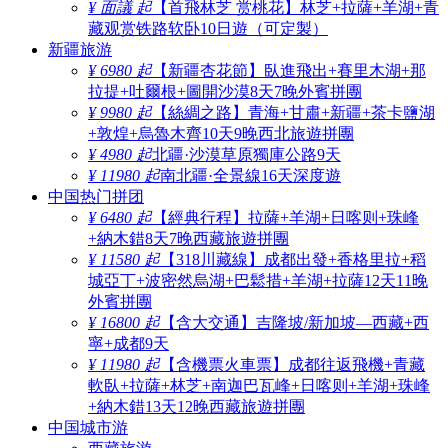
¥ 面議 起
【首飛林芝 赏桃花】林芝+拉薩+羊湖+青
藏观赏铁路软卧10日遊（可定製）
新疆旅游
¥ 6980 起
【新疆杏花節】臥進飛出+賽里木湖+那
拉提+吐爾根+圖開沙漠8天7晚外賓拼團
¥ 9980 起
【絲綢之路】青海+甘肅+新疆+茶卡鹽湖
+敦煌+烏魯木齊10天9晚西北旅遊拼團
¥ 4980 起
北疆·沙漠草原獨庫公路9天
¥ 11980 起
南北疆·全景線16天深度遊
中国热门拼团
¥ 6480 起
【經典行程】拉薩+羊湖+日喀则+珠峰
+納木錯8天7晚西藏旅遊拼團
¥ 11580 起
【318川藏線】成都出發+香格里拉+稻
城亞丁+波密然烏湖+巴鬆措+羊湖+拉薩12天11晚
外賓拼團
¥ 16800 起
【含大交通】吉隆坡/新加坡—西藏+西
寧+成都9天
¥ 11980 起
【含機票火車票】成都往返飛機+青藏
軟臥+拉薩+林芝+南迦巴瓦峰+日喀则+羊湖+珠峰
+納木錯13天12晚西藏旅遊拼團
中国城市游