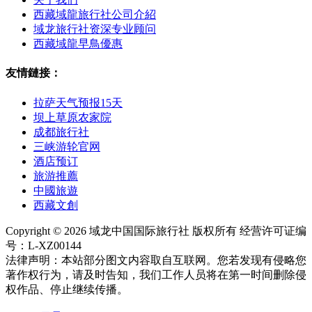
西藏域龍旅行社公司介紹
域龙旅行社资深专业顾问
西藏域龍早鳥優惠
友情鏈接：
拉萨天气预报15天
坝上草原农家院
成都旅行社
三峡游轮官网
酒店预订
旅游推薦
中國旅遊
西藏文創
Copyright © 2026 域龙中国国际旅行社 版权所有 经营许可证编
号：L-XZ00144
法律声明：本站部分图文内容取自互联网。您若发现有侵略您
著作权行为，请及时告知，我们工作人员将在第一时间删除侵
权作品、停止继续传播。