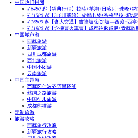
中国热门拼团
¥ 6480 起
【經典行程】拉薩+羊湖+日喀则+珠峰+納
¥ 11580 起
【318川藏線】成都出發+香格里拉+稻城
¥ 16800 起
【含大交通】吉隆坡/新加坡—西藏+西寧
¥ 11980 起
【含機票火車票】成都往返飛機+青藏軟臥
中国城市游
西藏旅游
新疆旅游
四川成都旅游
西北旅游
中国小团游
云南旅游
中国主题游
西藏冈仁波齐阿里环线
丝绸之路旅游
中国徒步旅游
成都熊猫游
定制旅游
旅游攻略
西藏旅行攻略
新疆旅行攻略