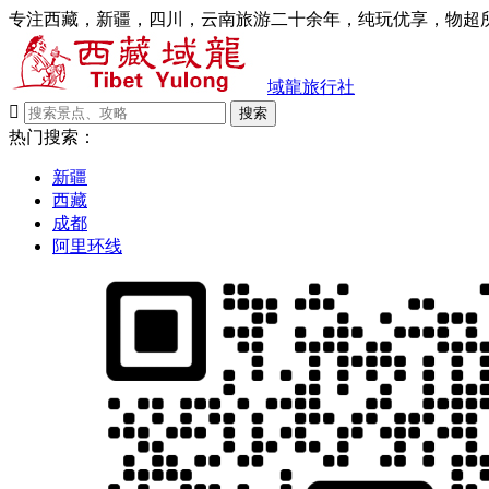
专注西藏，新疆，四川，云南旅游二十余年，纯玩优享，物超所
域龍旅行社

搜索
热门搜索：
新疆
西藏
成都
阿里环线