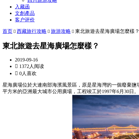
四川旅游攻略
入藏函
文創產品
客户评价
首页
西藏旅行攻略
旅游攻略
東北旅遊去星海廣場怎麼樣



東北旅遊去星海廣場怎麼樣？
2019-09-16

1372人阅读

0人喜欢
星海廣場位於大連南部海濱風景區，原是星海灣的一個廢棄鹽場。星
平方米的亞洲最大城市公用廣場，工程竣工於1997年6月30日