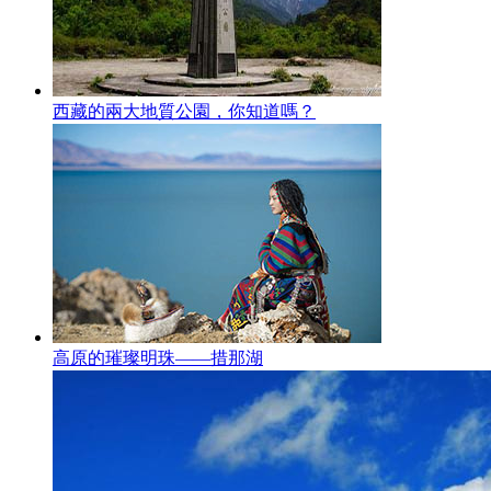
西藏的兩大地質公園，你知道嗎？
高原的璀璨明珠——措那湖