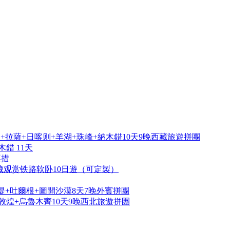
拉薩+日喀则+羊湖+珠峰+納木錯10天9晚西藏旅遊拼團
錯 11天
再措
藏观赏铁路软卧10日遊（可定製）
提+吐爾根+圖開沙漠8天7晚外賓拼團
敦煌+烏魯木齊10天9晚西北旅遊拼團