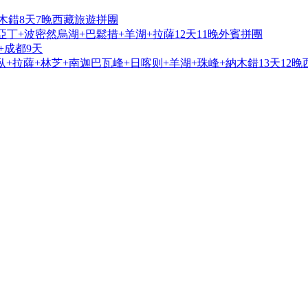
木錯8天7晚西藏旅遊拼團
亞丁+波密然烏湖+巴鬆措+羊湖+拉薩12天11晚外賓拼團
+成都9天
+拉薩+林芝+南迦巴瓦峰+日喀则+羊湖+珠峰+納木錯13天12