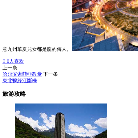
意九州華夏兒女都是龍的傳人。

0
人喜欢
上一条
哈尔滨索菲亞教堂
下一条
東北鴨綠江斷橋
旅游攻略