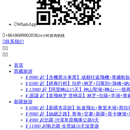

WhatsApp

+8618689002036
24小时咨询热线

联系我们




首頁
西藏旅游
¥ 9980 起
【含機票火車票】成都往返飛機+青藏軟臥+
¥ 8380 起
【經典行程】拉萨+林芝+日喀則+珠峰+納木
¥ 13980 起
【阿里轉山15天】神山聖湖+轉山+一措
¥ 面議 起
【首飛林芝 赏桃花】林芝+拉薩+羊湖+青
新疆旅游
¥ 6980 起
【新疆杏花節】臥進飛出+賽里木湖+那拉
¥ 9980 起
【絲綢之路】青海+甘肅+新疆+茶卡鹽湖+
¥ 4980 起
北疆·沙漠草原獨庫公路9天
¥ 11980 起
南北疆·全景線16天深度遊