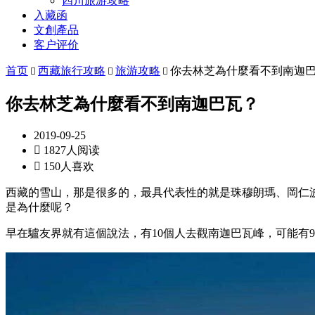
四川旅游攻略
入藏函
文創產品
客户评价
首页
西藏旅行攻略
旅游攻略
你去林芝為什麼看不到南迦



你去林芝為什麼看不到南迦巴瓦？
2019-09-25

1827人阅读

150人喜欢
西藏的雪山，那是很多的，最具代表性的就是珠穆朗瑪、岡仁
是為什麼呢？
早在驢友界就有這個說法，有10個人去觀南迦巴瓦峰，可能有