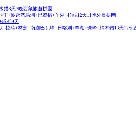
木錯8天7晚西藏旅遊拼團
亞丁+波密然烏湖+巴鬆措+羊湖+拉薩12天11晚外賓拼團
+成都9天
+拉薩+林芝+南迦巴瓦峰+日喀则+羊湖+珠峰+納木錯13天12