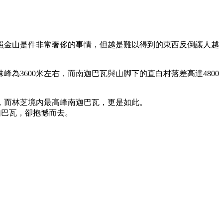
照金山是件非常奢侈的事情，但越是難以得到的東西反倒讓人越
峰為3600米左右，而南迦巴瓦與山脚下的直白村落差高達4800
，而林芝境內最高峰南迦巴瓦，更是如此。
迦巴瓦，卻抱憾而去。