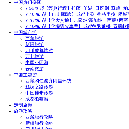
中国热门拼团
¥ 6480 起
【經典行程】拉薩+羊湖+日喀则+珠峰+納
¥ 11580 起
【318川藏線】成都出發+香格里拉+稻城
¥ 16800 起
【含大交通】吉隆坡/新加坡—西藏+西寧
¥ 11980 起
【含機票火車票】成都往返飛機+青藏軟臥
中国城市游
西藏旅游
新疆旅游
四川成都旅游
西北旅游
中国小团游
云南旅游
中国主题游
西藏冈仁波齐阿里环线
丝绸之路旅游
中国徒步旅游
成都熊猫游
定制旅游
旅游攻略
西藏旅行攻略
新疆旅行攻略