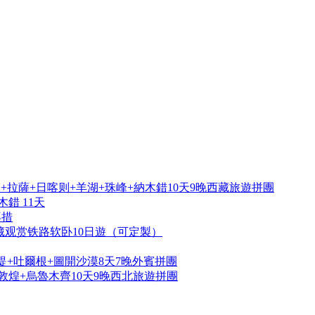
拉薩+日喀则+羊湖+珠峰+納木錯10天9晚西藏旅遊拼團
錯 11天
再措
藏观赏铁路软卧10日遊（可定製）
提+吐爾根+圖開沙漠8天7晚外賓拼團
敦煌+烏魯木齊10天9晚西北旅遊拼團