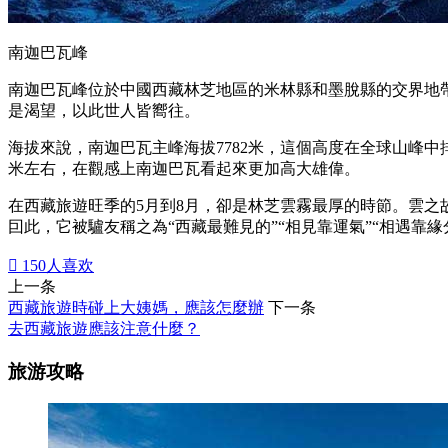
南迦巴瓦峰
南迦巴瓦峰位於中國西藏林芝地區的米林縣和墨脫縣的交界地
是渴望，以此世人皆嚮往。
海拔來說，南迦巴瓦主峰海拔7782米，這個高度在全球山峰中排
米左右，在觀感上南迦巴瓦看起來更加高大雄偉。
在西藏旅遊旺季的5月到8月，卻是林芝雲霧最厚的時節。雲
囙此，它被驢友稱之為“西藏最難見的”“相見靠運氣”“相遇

150
人喜欢
上一条
西藏旅遊時碰上大姨媽，應該怎麼辦
下一条
去西藏旅遊應該注意什麼？
旅游攻略