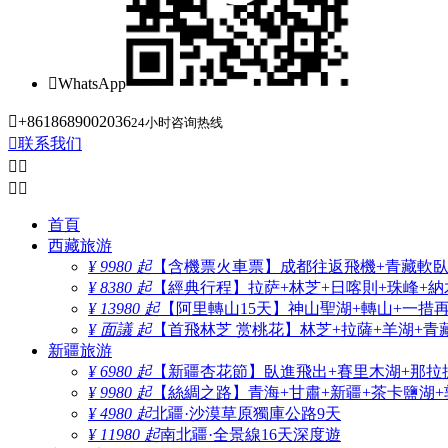

WhatsApp

+8618689002036
24小时咨询热线

联系我们




首頁
西藏旅游
¥ 9980 起
【含機票火車票】成都往返飛機+青藏軟臥+
¥ 8380 起
【經典行程】拉萨+林芝+日喀則+珠峰+納木
¥ 13980 起
【阿里轉山15天】神山聖湖+轉山+一措
¥ 面議 起
【首飛林芝 赏桃花】林芝+拉薩+羊湖+青
新疆旅游
¥ 6980 起
【新疆杏花節】臥進飛出+賽里木湖+那拉
¥ 9980 起
【絲綢之路】青海+甘肅+新疆+茶卡鹽湖+
¥ 4980 起
北疆·沙漠草原獨庫公路9天
¥ 11980 起
南北疆·全景線16天深度遊