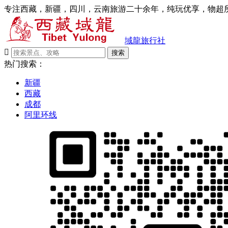
专注西藏，新疆，四川，云南旅游二十余年，纯玩优享，物超所
域龍旅行社

搜索
热门搜索：
新疆
西藏
成都
阿里环线