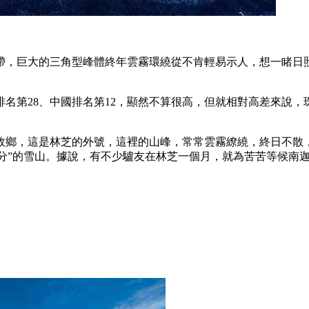
帶，巨大的三角型峰體終年雲霧環繞從不肯輕易示人，想一睹日
名第28、中國排名第12，顯然不算很高，但就相對高差來說，珠
之故鄉，這是林芝的外號，這裡的山峰，常常雲霧繚繞，終日不散
靠緣分”的雪山。據說，有不少驢友在林芝一個月，就為苦苦等候南