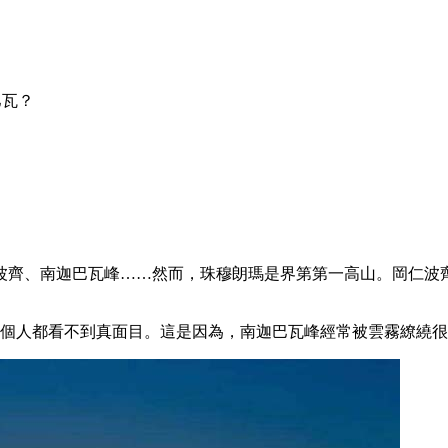
巴瓦？
波齊、南迦巴瓦峰……然而，珠穆朗瑪是界第第一高山。岡仁波
9個人都看不到真面目。這是因為，南迦巴瓦峰經常被雲霧繚繞