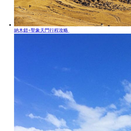
納木錯+聖象天門行程攻略