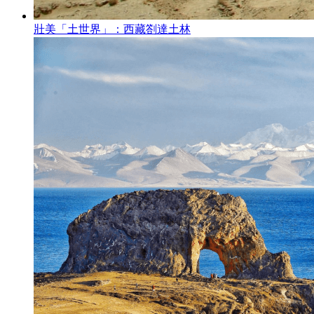
壯美「土世界」：西藏劄達土林