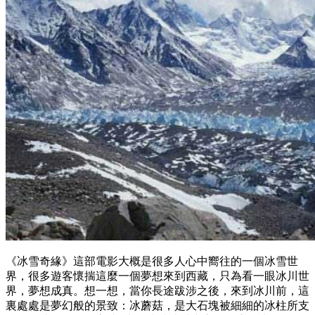
《冰雪奇緣》這部電影大概是很多人心中嚮往的一個冰雪世
界，很多遊客懷揣這麼一個夢想來到西藏，只為看一眼冰川世
界，夢想成真。想一想，當你長途跋涉之後，來到冰川前，這
裏處處是夢幻般的景致：冰蘑菇，是大石塊被細細的冰柱所支