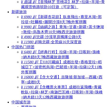
¥ 面議 起
【首飛林芝 赏桃花】林芝+拉薩+羊湖+青
藏观赏铁路软卧10日遊（可定製）
新疆旅游
¥ 6980 起
【新疆杏花節】臥進飛出+賽里木湖+那
拉提+吐爾根+圖開沙漠8天7晚外賓拼團
¥ 9980 起
【絲綢之路】青海+甘肅+新疆+茶卡鹽湖
+敦煌+烏魯木齊10天9晚西北旅遊拼團
¥ 4980 起
北疆·沙漠草原獨庫公路9天
¥ 11980 起
南北疆·全景線16天深度遊
中国热门拼团
¥ 6480 起
【經典行程】拉薩+羊湖+日喀则+珠峰
+納木錯8天7晚西藏旅遊拼團
¥ 11580 起
【318川藏線】成都出發+香格里拉+稻
城亞丁+波密然烏湖+巴鬆措+羊湖+拉薩12天11晚
外賓拼團
¥ 16800 起
【含大交通】吉隆坡/新加坡—西藏+西
寧+成都9天
¥ 11980 起
【含機票火車票】成都往返飛機+青藏
軟臥+拉薩+林芝+南迦巴瓦峰+日喀则+羊湖+珠峰
+納木錯13天12晚西藏旅遊拼團
中国城市游