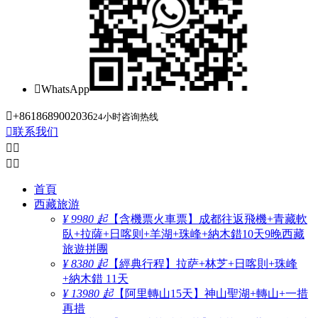

WhatsApp

+8618689002036
24小时咨询热线

联系我们




首頁
西藏旅游
¥ 9980 起
【含機票火車票】成都往返飛機+青藏軟
臥+拉薩+日喀则+羊湖+珠峰+納木錯10天9晚西藏
旅遊拼團
¥ 8380 起
【經典行程】拉萨+林芝+日喀則+珠峰
+納木錯 11天
¥ 13980 起
【阿里轉山15天】神山聖湖+轉山+一措
再措