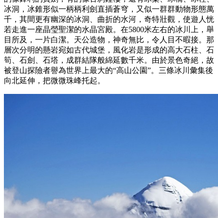
冰洞，冰錐形似一柄柄利劍直插蒼穹，又似一群群動物形態萬
千，其間更有幽深的冰洞、曲折的水河，奇特壯觀，使遊人恍
若走進一座晶瑩聖潔的水晶宮殿。在5800米左右的冰川上，舉
目所及，一片白潔。天公造物，神奇無比，令人目不暇接。那
層次分明的懸岩宛如古代城堡，風化岩是形成的高大石柱、石
筍、石劍、石塔，成群結隊般綿延數千米。由於景色奇絕，故
被登山探險者譽為世界上最大的“高山公園”。三條冰川彙集後
向北延伸，把微微珠峰托起。