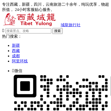
专注西藏，新疆，四川，云南旅游二十余年，纯玩优享，物超
所值， 24小时客服贴心服务。
域龍旅行社

搜索
热门搜索：
新疆
西藏
成都
阿里环线

微信