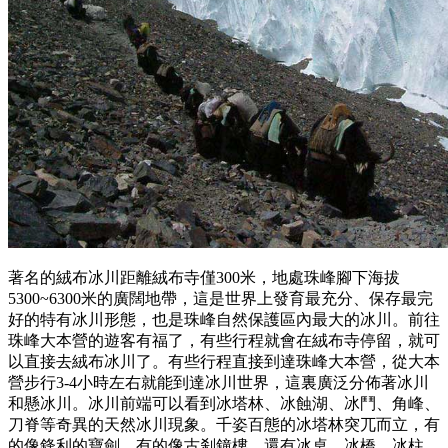
著名的絨布冰川距離絨布寺僅300米，地處珠峰腳下海拔
5300~6300米的廣闊地帶，這是世界上發育最充分、保存最完
好的特有冰川形態，也是珠峰自然保護區內最大的冰川。前往
珠峰大本營的遊客有福了，有些行程就會在絨布寺停留，就可
以直接去絨布冰川了。有些行程直接到達珠峰大本營，從大本
營步行3-4小時左右就能到達冰川世界，這裏廣泛分佈著冰川
和懸冰川。冰川前端可以看到冰塔林、冰蝕湖、冰鬥、角峰、
刀脊等奇異的天然冰川現象。千姿百態的冰塔林突兀而立，有
的像鋒利的寶劍，有的像古刹鐘樓，還有冰桌、冰橋、冰柱、