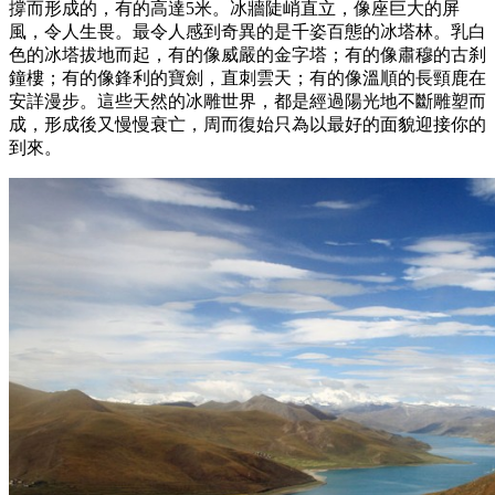
撐而形成的，有的高達5米。冰牆陡峭直立，像座巨大的屏
風，令人生畏。最令人感到奇異的是千姿百態的冰塔林。乳白
色的冰塔拔地而起，有的像威嚴的金字塔；有的像肅穆的古刹
鐘樓；有的像鋒利的寶劍，直刺雲天；有的像溫順的長頸鹿在
安詳漫步。這些天然的冰雕世界，都是經過陽光地不斷雕塑而
成，形成後又慢慢衰亡，周而復始只為以最好的面貌迎接你的
到來。