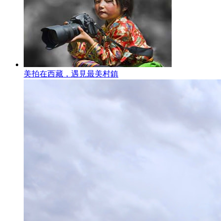
美拍在西藏，遇見最美村鎮