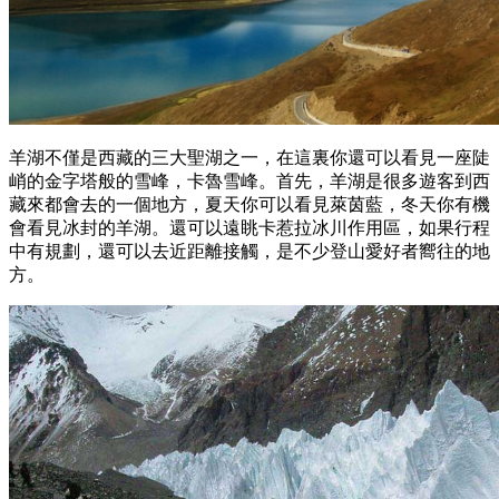
羊湖不僅是西藏的三大聖湖之一，在這裏你還可以看見一座陡
峭的金字塔般的雪峰，卡魯雪峰。首先，羊湖是很多遊客到西
藏來都會去的一個地方，夏天你可以看見萊茵藍，冬天你有機
會看見冰封的羊湖。還可以遠眺卡惹拉冰川作用區，如果行程
中有規劃，還可以去近距離接觸，是不少登山愛好者嚮往的地
方。