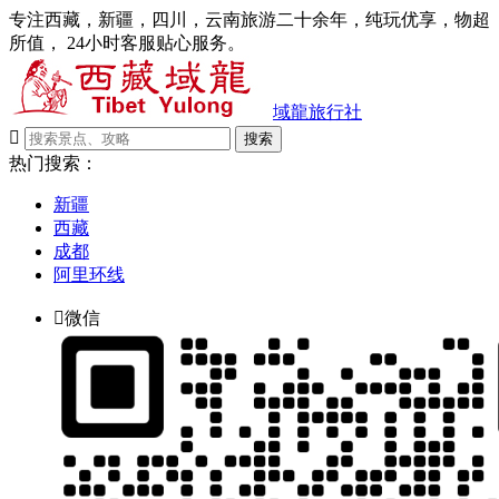
专注西藏，新疆，四川，云南旅游二十余年，纯玩优享，物超
所值， 24小时客服贴心服务。
域龍旅行社

搜索
热门搜索：
新疆
西藏
成都
阿里环线

微信