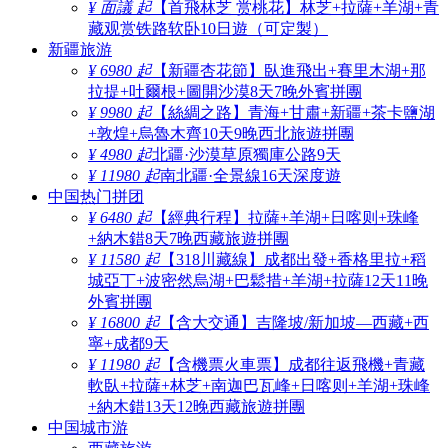
¥ 面議 起
【首飛林芝 赏桃花】林芝+拉薩+羊湖+青
藏观赏铁路软卧10日遊（可定製）
新疆旅游
¥ 6980 起
【新疆杏花節】臥進飛出+賽里木湖+那
拉提+吐爾根+圖開沙漠8天7晚外賓拼團
¥ 9980 起
【絲綢之路】青海+甘肅+新疆+茶卡鹽湖
+敦煌+烏魯木齊10天9晚西北旅遊拼團
¥ 4980 起
北疆·沙漠草原獨庫公路9天
¥ 11980 起
南北疆·全景線16天深度遊
中国热门拼团
¥ 6480 起
【經典行程】拉薩+羊湖+日喀则+珠峰
+納木錯8天7晚西藏旅遊拼團
¥ 11580 起
【318川藏線】成都出發+香格里拉+稻
城亞丁+波密然烏湖+巴鬆措+羊湖+拉薩12天11晚
外賓拼團
¥ 16800 起
【含大交通】吉隆坡/新加坡—西藏+西
寧+成都9天
¥ 11980 起
【含機票火車票】成都往返飛機+青藏
軟臥+拉薩+林芝+南迦巴瓦峰+日喀则+羊湖+珠峰
+納木錯13天12晚西藏旅遊拼團
中国城市游