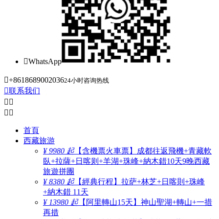

WhatsApp

+8618689002036
24小时咨询热线

联系我们




首頁
西藏旅游
¥ 9980 起
【含機票火車票】成都往返飛機+青藏軟
臥+拉薩+日喀则+羊湖+珠峰+納木錯10天9晚西藏
旅遊拼團
¥ 8380 起
【經典行程】拉萨+林芝+日喀則+珠峰
+納木錯 11天
¥ 13980 起
【阿里轉山15天】神山聖湖+轉山+一措
再措