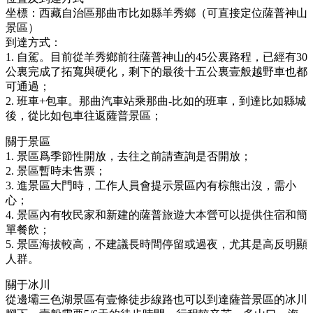
坐標：西藏自治區那曲市比如縣羊秀鄉（可直接定位薩普神山
景區）
到達方式：
1. 自駕。目前從羊秀鄉前往薩普神山的45公裏路程，已經有30
公裏完成了拓寬與硬化，剩下的最後十五公裏壹般越野車也都
可通過；
2. 班車+包車。那曲汽車站乘那曲-比如的班車，到達比如縣城
後，從比如包車往返薩普景區；
關于景區
1. 景區爲季節性開放，去往之前請查詢是否開放；
2. 景區暫時未售票；
3. 進景區大門時，工作人員會提示景區內有棕熊出沒，需小
心；
4. 景區內有牧民家和新建的薩普旅遊大本營可以提供住宿和簡
單餐飲；
5. 景區海拔較高，不建議長時間停留或過夜，尤其是高反明顯
人群。
關于冰川
從邊壩三色湖景區有壹條徒步線路也可以到達薩普景區的冰川