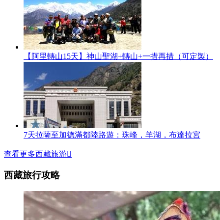
【阿里轉山15天】神山聖湖+轉山+一措再措（可定製）
7天拉薩至加德滿都陸路遊：珠峰，羊湖，布達拉宮
查看更多西藏旅游

西藏旅行攻略