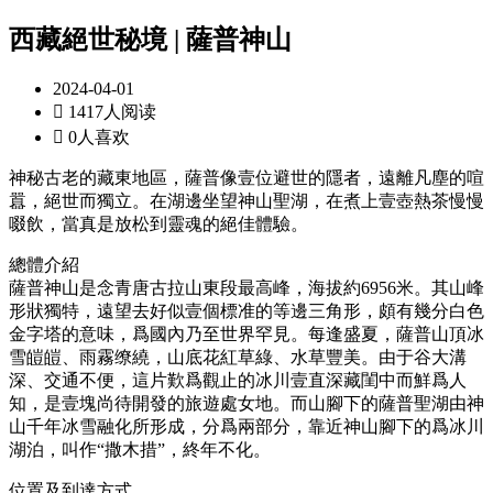
西藏絕世秘境 | 薩普神山
2024-04-01

1417人阅读

0人喜欢
神秘古老的藏東地區，薩普像壹位避世的隱者，遠離凡塵的喧
囂，絕世而獨立。在湖邊坐望神山聖湖，在煮上壹壺熱茶慢慢
啜飲，當真是放松到靈魂的絕佳體驗。
總體介紹
薩普神山是念青唐古拉山東段最高峰，海拔約6956米。其山峰
形狀獨特，遠望去好似壹個標准的等邊三角形，頗有幾分白色
金字塔的意味，爲國內乃至世界罕見。每逢盛夏，薩普山頂冰
雪皚皚、雨霧缭繞，山底花紅草綠、水草豐美。由于谷大溝
深、交通不便，這片歎爲觀止的冰川壹直深藏閨中而鮮爲人
知，是壹塊尚待開發的旅遊處女地。而山腳下的薩普聖湖由神
山千年冰雪融化所形成，分爲兩部分，靠近神山腳下的爲冰川
湖泊，叫作“撒木措”，終年不化。
位置及到達方式