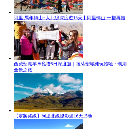
阿里·馬年轉山+大北線深度遊15天丨阿里轉山·一措再措
西藏聖湖羊卓雍措5日深度遊｜拉薩聖城純玩體驗・環湖
全景之旅
【定製路線】阿里北線攝影遊16天15晚