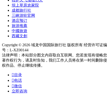
拉萨天气预报15天
坝上草原农家院
成都旅行社
三峡游轮官网
酒店预订
旅游推薦
中國旅遊
西藏文創
Copyright © 2026 域龙中国国际旅行社 版权所有 经营许可证编
号：L-XZ00144
法律声明：本站部分图文内容取自互联网。您若发现有侵略您
著作权行为，请及时告知，我们工作人员将在第一时间删除侵
权作品、停止继续传播。

目录

电话

微信
立即咨询