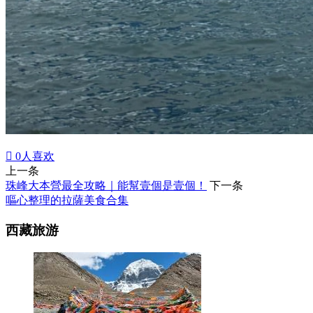

0
人喜欢
上一条
珠峰大本營最全攻略｜能幫壹個是壹個！
下一条
嘔心整理的拉薩美食合集
西藏旅游