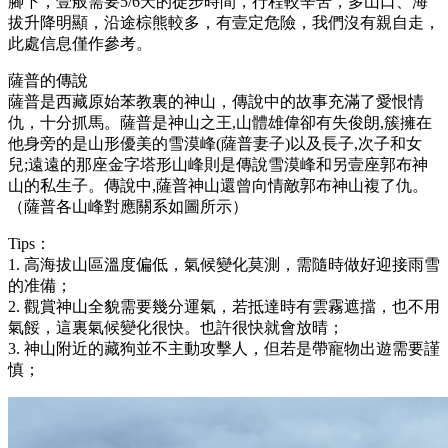
腳下，壹般需要5/6天的徒步時間，行程較辛苦，多山口、海
拔升降明顯，沿途棕熊較多，有壹定危險，我們沒有親自走，
此處信息僅作參考。
薩普的傳說
薩普是西藏原始苯教裏的神山，傳說中的故事充滿了愛恨情
仇，十分抓馬。薩普是神山之王,山體雄偉卻有失俊朗,簇擁在
他身旁的是山形優美的雪漠峰(薩普妻子)以及長子,次子和女
兒;遠遠的那座金字塔形山峰則是傳說雪漠峰和另壹座郭布神
山的私生子。傳說中,薩普神山還曾向情敵郭布神山複了仇。
（薩普各山峰對應關系如圖所示）
Tips：
1. 高海拔山區溫度偏低，氣候變化莫測，需隨時做好迎接雨雪
的准備；
2. 觀賞神山全貌需要幾分運氣，若抵達時有雲霧遮擋，也不用
氣餒，這裏氣候變化很快。也許很快就會放晴；
3. 神山附近的藏狗並不主動攻擊人，但若是帶寵物出遊需要謹
慎；