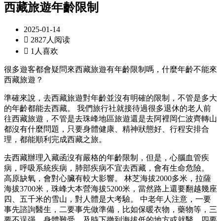
西藏旅遊年齡限制
2025-01-14

2827人阅读

1人喜欢
很多遊客都會疑問來西藏旅遊有年齡限制嗎，什麼年齡不能來
西藏旅遊？
準確來說，去西藏旅遊對年齡並沒有明確的限制，不管是多大
的年齡都能去西藏。 我們旅行社就接待過很多退休的老人前
往西藏旅遊，不管是去珠峰地區旅遊還是去阿裡岡仁波齊轉山
都沒有什麼問題，只要身體健康、精神狀態好、行程安排合
理，都能順利完成西藏之旅。
去西藏辦理入藏函沒有嚴格的年齡限制，但是，心腦血管疾
病，呼吸系統疾病，肺部疾病不宜去西藏，會有生命危險。
高原缺氧，會對心臟有較大影響。 林芝海拔2000多米，拉薩
海拔3700米，珠峰大本營海拔5200米，當然路上還要翻越幾座
四、五千米的雪山，對人體是大考驗。 中老年人注意，一要
事先諮詢醫生，二要事先做準備，比如保暖衣物，藥物等，三
要不逞强，身體難受，及時下撤到海拔低的地方或就醫，四要