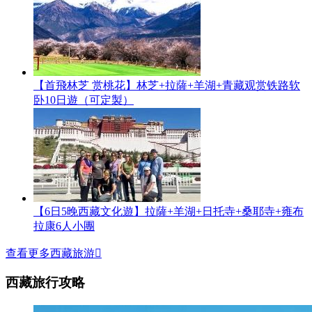
【首飛林芝 赏桃花】林芝+拉薩+羊湖+青藏观赏铁路软
卧10日遊（可定製）
【6日5晚西藏文化遊】拉薩+羊湖+日托寺+桑耶寺+雍布
拉康6人小團
查看更多西藏旅游

西藏旅行攻略