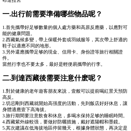
布達拉宮
一.出行前需要準備哪些物品呢？
1.首先攜帶好足够數量的個人處方藥和高原反應藥，以應對可
能的健康問題。
2.西藏氣候多變，帶上保暖外套或羽絨服等，其次帶上舒適的
鞋子以適應不同的地形。
3.另外還應攜帶足够的現金、信用卡、身份證等旅行相關證
件。
當然行李也不要太多，最好是輕便易攜帶的行李。
二.到達西藏後需要注意什麽呢？
1.對於健康的老年遊客朋友來說，壹般可以提前喝紅景天預防
高反。
2.切忌剛到西藏就開始高强度的活動，先到飯店好好休息，讓
身體適應壹下高海拔。
3.旅行期間要注意飲食和休息，多喝水保持足够的睡眠時間。
4.西藏紫外線較强，要做好防曬措施，戴好遮陽帽和墨鏡。
5.其次建議在低海拔地區停留幾天，根據身體狀態，再决定是