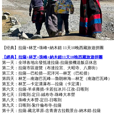
【经典】拉薩+林芝+珠峰+納木錯 11天10晚西藏旅遊拼團
【經典】拉薩+林芝+珠峰+納木錯11天10晚西藏旅遊拼團
第一天：全球各地出發抵達拉薩-拉薩接機送飯店休息
第二天：拉薩市區遊覽（布達拉宮、大昭寺、八廓街）
第三天：拉薩—巴松措—尼洋河—林芝（巴松措）
第四天：林芝—南迦巴瓦峰—魯朗林海—林芝（南迦巴瓦峰）
第五天：林芝—卡定溝瀑布—拉薩（卡定溝）
第六天：拉薩-羊卓雍措-卡若拉冰川-江孜-日喀則
第七天：日喀則-定日-絨布寺-珠峰大本營
第八天：珠峰大本營-定日-日喀則
第九天：日喀則-紮什倫布寺-拉薩
第十天：拉薩-藏北草原-念青唐古拉觀景台-納木錯-拉薩