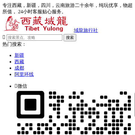
专注西藏，新疆，四川，云南旅游二十余年，纯玩优享，物超
所值， 24小时客服贴心服务。
域龍旅行社

搜索
热门搜索：
新疆
西藏
成都
阿里环线

微信