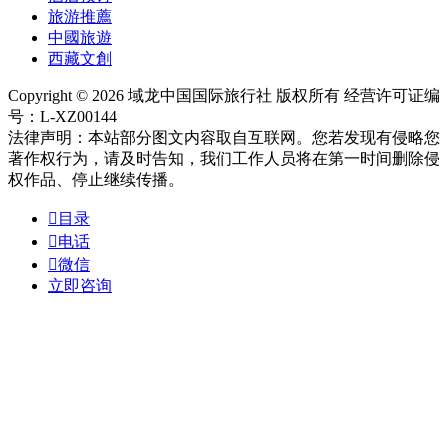
旅游推薦
中國旅遊
西藏文創
Copyright © 2026 域龙中国国际旅行社 版权所有 经营许可证编
号：L-XZ00144
法律声明：本站部分图文内容取自互联网。您若发现有侵略您
著作权行为，请及时告知，我们工作人员将在第一时间删除侵
权作品、停止继续传播。

目录

电话

微信
立即咨询