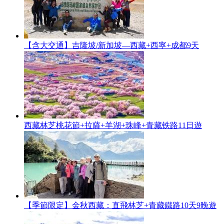
【含大交通】吉隆坡/新加坡—西藏+西寧+成都9天
西藏林芝桃花節+拉薩+羊湖+珠峰+青藏铁路11日遊
【季節限定】金秋西藏：直飛林芝+青藏鐵路10天9晚遊