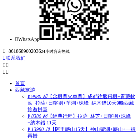

WhatsApp

+8618689002036
24小时咨询热线

联系我们




首頁
西藏旅游
¥ 9980 起
【含機票火車票】成都往返飛機+青藏軟
臥+拉薩+日喀则+羊湖+珠峰+納木錯10天9晚西藏
旅遊拼團
¥ 8380 起
【經典行程】拉萨+林芝+日喀則+珠峰
+納木錯 11天
¥ 13980 起
【阿里轉山15天】神山聖湖+轉山+一措
再措