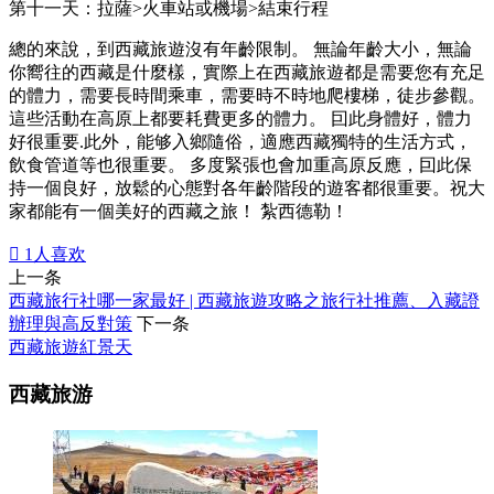
第十一天：拉薩>火車站或機場>結束行程
總的來說，到西藏旅遊沒有年齡限制。 無論年齡大小，無論
你嚮往的西藏是什麼樣，實際上在西藏旅遊都是需要您有充足
的體力，需要長時間乘車，需要時不時地爬樓梯，徒步參觀。
這些活動在高原上都要耗費更多的體力。 囙此身體好，體力
好很重要.此外，能够入鄉隨俗，適應西藏獨特的生活方式，
飲食管道等也很重要。 多度緊張也會加重高原反應，囙此保
持一個良好，放鬆的心態對各年齡階段的遊客都很重要。祝大
家都能有一個美好的西藏之旅！ 紮西德勒！

1
人喜欢
上一条
西藏旅行社哪一家最好 | 西藏旅遊攻略之旅行社推薦、入藏證
辦理與高反對策
下一条
西藏旅遊紅景天
西藏旅游