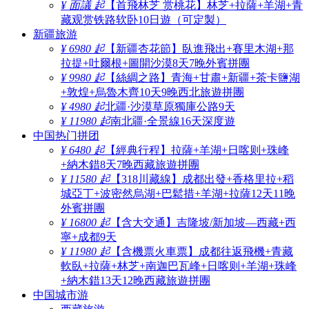
¥ 面議 起
【首飛林芝 赏桃花】林芝+拉薩+羊湖+青
藏观赏铁路软卧10日遊（可定製）
新疆旅游
¥ 6980 起
【新疆杏花節】臥進飛出+賽里木湖+那
拉提+吐爾根+圖開沙漠8天7晚外賓拼團
¥ 9980 起
【絲綢之路】青海+甘肅+新疆+茶卡鹽湖
+敦煌+烏魯木齊10天9晚西北旅遊拼團
¥ 4980 起
北疆·沙漠草原獨庫公路9天
¥ 11980 起
南北疆·全景線16天深度遊
中国热门拼团
¥ 6480 起
【經典行程】拉薩+羊湖+日喀则+珠峰
+納木錯8天7晚西藏旅遊拼團
¥ 11580 起
【318川藏線】成都出發+香格里拉+稻
城亞丁+波密然烏湖+巴鬆措+羊湖+拉薩12天11晚
外賓拼團
¥ 16800 起
【含大交通】吉隆坡/新加坡—西藏+西
寧+成都9天
¥ 11980 起
【含機票火車票】成都往返飛機+青藏
軟臥+拉薩+林芝+南迦巴瓦峰+日喀则+羊湖+珠峰
+納木錯13天12晚西藏旅遊拼團
中国城市游