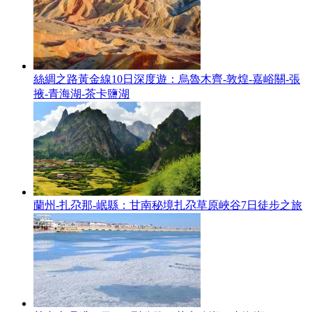
絲綢之路黃金線10日深度遊：烏魯木齊-敦煌-嘉峪關-張
掖-青海湖-茶卡鹽湖
蘭州-扎尕那-岷縣：甘南秘境扎尕草原峽谷7日徒步之旅