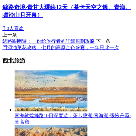
絲路奇境‧青甘大環線12天（茶卡天空之鏡、青海、
鳴沙山月牙泉）

0
人喜欢
上一条
絲路跟團遊：一份給旅行者的詳細規劃攻略
下一条
門源油菜花攻略：七月的高原金色盛宴，一年只此一次
西北旅游
青海敦煌絲路10日深度遊：茶卡鹽湖·青海湖·張掖丹霞·
莫高窟