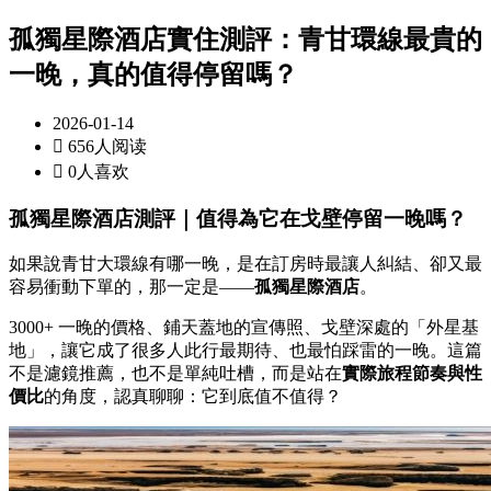
孤獨星際酒店實住測評：青甘環線最貴的
一晚，真的值得停留嗎？
2026-01-14

656人阅读

0人喜欢
孤獨星際酒店測評｜值得為它在戈壁停留一晚嗎？
如果說青甘大環線有哪一晚，是在訂房時最讓人糾結、卻又最
容易衝動下單的，那一定是——
孤獨星際酒店
。
3000+ 一晚的價格、鋪天蓋地的宣傳照、戈壁深處的「外星基
地」，讓它成了很多人此行最期待、也最怕踩雷的一晚。這篇
不是濾鏡推薦，也不是單純吐槽，而是站在
實際旅程節奏與性
價比
的角度，認真聊聊：它到底值不值得？