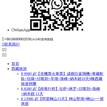

WhatsApp

+8618689002036
24小时咨询热线

联系我们




首頁
西藏旅游
¥ 9980 起
【含機票火車票】成都往返飛機+青藏軟
臥+拉薩+日喀则+羊湖+珠峰+納木錯10天9晚西藏
旅遊拼團
¥ 8380 起
【經典行程】拉萨+林芝+日喀則+珠峰
+納木錯 11天
¥ 13980 起
【阿里轉山15天】神山聖湖+轉山+一措
再措