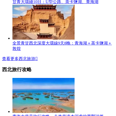
甘青大環綫10日：U型公路、茶卡鹽湖、青海湖
全景青甘西北深度大環線9天8晚：青海湖＋茶卡鹽湖＋
敦煌
查看更多西北旅游

西北旅行攻略