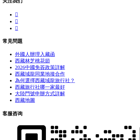
关注我们



常見問題
外國人辦理入藏函
西藏林芝桃花節
2026中國免簽政策詳解
西藏域龍同業地接合作
為何選擇西藏域龍旅行社？
西藏旅行社哪一家最好
大陸門號申辦方式詳解
西藏地圖
客服咨询