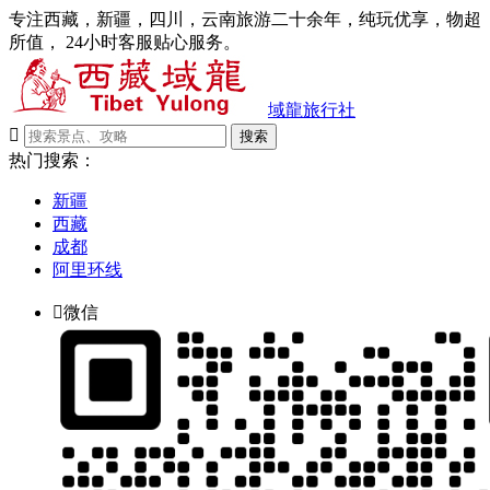
专注西藏，新疆，四川，云南旅游二十余年，纯玩优享，物超
所值， 24小时客服贴心服务。
域龍旅行社

搜索
热门搜索：
新疆
西藏
成都
阿里环线

微信