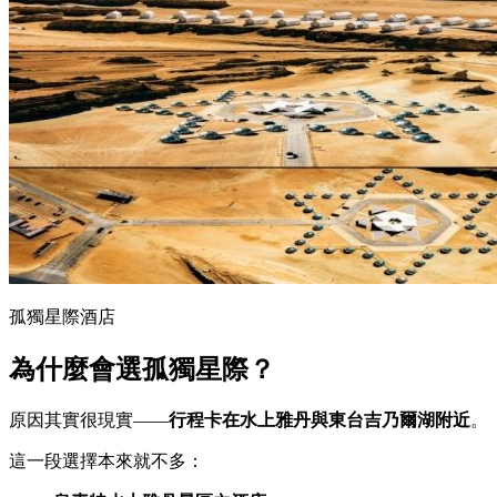
孤獨星際酒店
為什麼會選孤獨星際？
原因其實很現實——
行程卡在水上雅丹與東台吉乃爾湖附近
。
這一段選擇本來就不多：