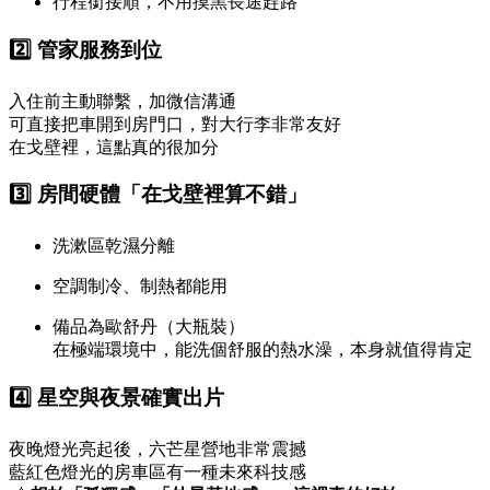
行程銜接順，不用摸黑長途趕路
2️⃣ 管家服務到位
入住前主動聯繫，加微信溝通
可直接把車開到房門口，對大行李非常友好
在戈壁裡，這點真的很加分
3️⃣ 房間硬體「在戈壁裡算不錯」
洗漱區乾濕分離
空調制冷、制熱都能用
備品為歐舒丹（大瓶裝）
在極端環境中，能洗個舒服的熱水澡，本身就值得肯定
4️⃣ 星空與夜景確實出片
夜晚燈光亮起後，六芒星營地非常震撼
藍紅色燈光的房車區有一種未來科技感