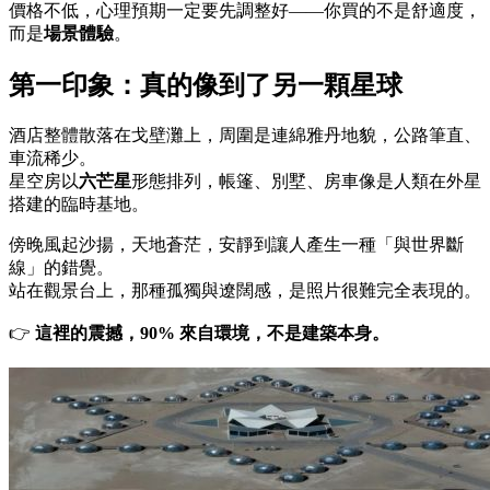
價格不低，心理預期一定要先調整好——你買的不是舒適度，
而是
場景體驗
。
第一印象：真的像到了另一顆星球
酒店整體散落在戈壁灘上，周圍是連綿雅丹地貌，公路筆直、
車流稀少。
星空房以
六芒星
形態排列，帳篷、別墅、房車像是人類在外星
搭建的臨時基地。
傍晚風起沙揚，天地蒼茫，安靜到讓人產生一種「與世界斷
線」的錯覺。
站在觀景台上，那種孤獨與遼闊感，是照片很難完全表現的。
👉
這裡的震撼，90% 來自環境，不是建築本身。