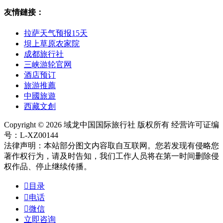
友情鏈接：
拉萨天气预报15天
坝上草原农家院
成都旅行社
三峡游轮官网
酒店预订
旅游推薦
中國旅遊
西藏文創
Copyright © 2026 域龙中国国际旅行社 版权所有 经营许可证编
号：L-XZ00144
法律声明：本站部分图文内容取自互联网。您若发现有侵略您
著作权行为，请及时告知，我们工作人员将在第一时间删除侵
权作品、停止继续传播。

目录

电话

微信
立即咨询