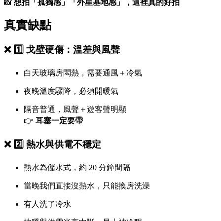
📸
想拍「孤獨感」「外星基地感」，這裡真的好拍
真實缺點
❌ 1️⃣ 戈壁硬傷：溫差與風聲
白天玻璃房悶熱，需要通風＋冷氣
夜晚溫度驟降，必須開暖氣
隔音普通，風聲＋遊客聲明顯
👉
耳塞一定要帶
❌ 2️⃣ 熱水與供電不穩定
熱水為儲水式，約 20 分鐘間隔
當晚我們直接沒熱水，只能換房洗澡
有人洗了冷水