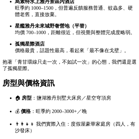
烏素特水上雅丹景區內酒店
旺季約 1000–1500，但普遍反饋服務普通、蚊蟲多、硬
體老舊，直接放棄。
星艦雅丹未來城野奢營地（平替）
均價 700–1000，距離很近，但視覺與整體完成度略弱。
孤獨星際酒店
價格最貴，話題性最高，看起來「最不像在戈壁」。
抱著「青甘環線只走一次，不如試一次」的心態，我們還是選
了孤獨星際。
房型與價格資訊
🏠
房型
：鹽湖雅丹別墅大床房／星空穹頂房
💰
價格
：旺季約 2000–3000+／晚
👨‍👩‍👧‍👦 我們實際入住：度假屋豪華家庭房（四人，有
沙發床）