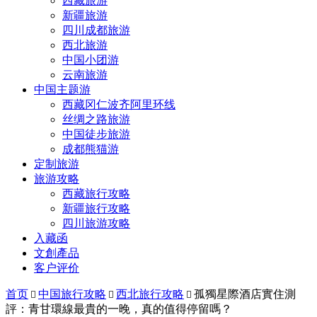
西藏旅游
新疆旅游
四川成都旅游
西北旅游
中国小团游
云南旅游
中国主题游
西藏冈仁波齐阿里环线
丝绸之路旅游
中国徒步旅游
成都熊猫游
定制旅游
旅游攻略
西藏旅行攻略
新疆旅行攻略
四川旅游攻略
入藏函
文創產品
客户评价
首页
中国旅行攻略
西北旅行攻略
孤獨星際酒店實住測



評：青甘環線最貴的一晚，真的值得停留嗎？