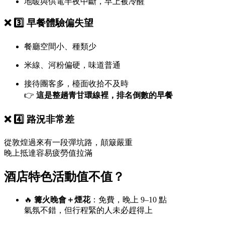
地暖與供電半夜中斷，早上被冷醒
❌ 3️⃣ 早餐體驗偏失望
餐廳空間小、種類少
米線、河粉偏硬，味道普通
接待團客多，檯面收拾不及時
👉
這是整趟青甘環線裡，排名倒數的早餐
❌ 4️⃣ 路況非常差
從敦煌過來有一段彈坑路，顛簸嚴重
晚上抵達容易疲勞值拉滿
酒店特色活動值不值？
🔥
篝火晚會＋煙花
：免費，晚上 9–10 點
氣氛不錯，但行程緊的人未必趕得上