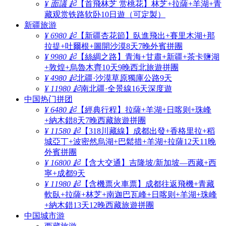
¥ 面議 起
【首飛林芝 赏桃花】林芝+拉薩+羊湖+青
藏观赏铁路软卧10日遊（可定製）
新疆旅游
¥ 6980 起
【新疆杏花節】臥進飛出+賽里木湖+那
拉提+吐爾根+圖開沙漠8天7晚外賓拼團
¥ 9980 起
【絲綢之路】青海+甘肅+新疆+茶卡鹽湖
+敦煌+烏魯木齊10天9晚西北旅遊拼團
¥ 4980 起
北疆·沙漠草原獨庫公路9天
¥ 11980 起
南北疆·全景線16天深度遊
中国热门拼团
¥ 6480 起
【經典行程】拉薩+羊湖+日喀则+珠峰
+納木錯8天7晚西藏旅遊拼團
¥ 11580 起
【318川藏線】成都出發+香格里拉+稻
城亞丁+波密然烏湖+巴鬆措+羊湖+拉薩12天11晚
外賓拼團
¥ 16800 起
【含大交通】吉隆坡/新加坡—西藏+西
寧+成都9天
¥ 11980 起
【含機票火車票】成都往返飛機+青藏
軟臥+拉薩+林芝+南迦巴瓦峰+日喀则+羊湖+珠峰
+納木錯13天12晚西藏旅遊拼團
中国城市游