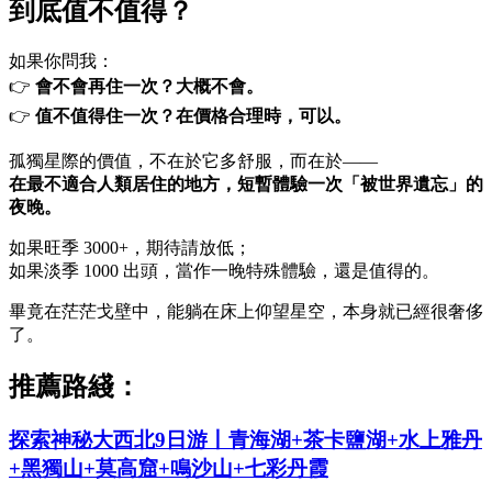
到底值不值得？
如果你問我：
👉
會不會再住一次？大概不會。
👉
值不值得住一次？在價格合理時，可以。
孤獨星際的價值，不在於它多舒服，而在於——
在最不適合人類居住的地方，短暫體驗一次「被世界遺忘」的
夜晚。
如果旺季 3000+，期待請放低；
如果淡季 1000 出頭，當作一晚特殊體驗，還是值得的。
畢竟在茫茫戈壁中，能躺在床上仰望星空，本身就已經很奢侈
了。
推薦路綫：
探索神秘大西北9日游丨青海湖+茶卡鹽湖+水上雅丹
+黑獨山+莫高窟+鳴沙山+七彩丹霞