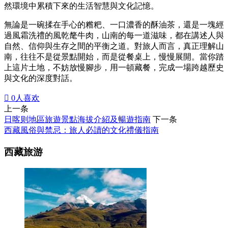
然環境中累積下來的生活智慧與文化記憶。
無論是一碗揉在手心的糌粑、一口濃香的酥油茶，還是一塊經
過風霜洗禮的風乾氂牛肉，山南的每一道滋味，都在講述人與
自然、信仰與生存之間的平衡之道。對旅人而言，真正理解山
南，往往不是從景點開始，而是從餐桌上，慢慢展開。當你踏
上這片土地，不妨放慢腳步，用一頓藏餐，完成一場跨越歷史
與文化的深度對話。

0
人喜欢
上一条
日喀则地區旅遊景點海拔介紹及暢遊指南
下一条
西藏風俗與禁忌：旅人必讀的文化禮儀指南
西藏旅游