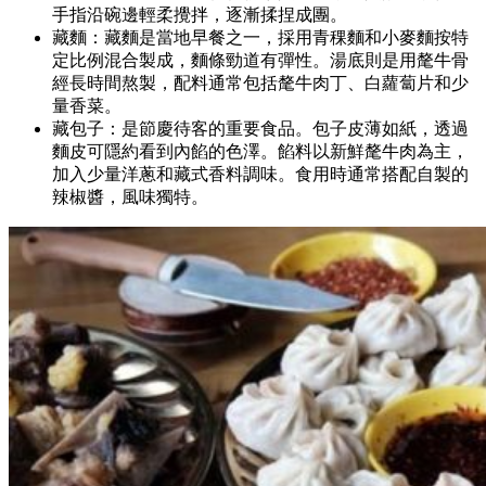
手指沿碗邊輕柔攪拌，逐漸揉捏成團。
藏麵：藏麵是當地早餐之一，採用青稞麵和小麥麵按特
定比例混合製成，麵條勁道有彈性。湯底則是用氂牛骨
經長時間熬製，配料通常包括氂牛肉丁、白蘿蔔片和少
量香菜。
藏包子：是節慶待客的重要食品。包子皮薄如紙，透過
麵皮可隱約看到內餡的色澤。餡料以新鮮氂牛肉為主，
加入少量洋蔥和藏式香料調味。食用時通常搭配自製的
辣椒醬，風味獨特。