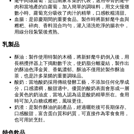
氂牛肉燉蘿蔔：是山南家常菜的代表，選用帶骨的氂牛
肉和當地產的白蘿蔔，加入簡單的調味料，用文火慢燉
數小時。蘿蔔充分吸收了肉汁的精華，口感軟糯清甜。
血腸：是節慶期間的重要食品。製作時將新鮮氂牛血與
糌粑、碎肉、香料混合均勻，灌入清洗乾淨的腸衣中，
用線分段紮緊後煮熟。
乳製品
酥油：製作使用特製的木桶，將新鮮氂牛奶倒入後，用
長柄攪拌器上下搗動數千次，使奶脂分離凝結，製作出
的酥油色澤金黃、香氣濃郁。酥油不僅用於製作酥油
茶，也是許多菜餚的重要調味品。
酸奶：當地酸奶採用傳統發酵工藝，不添加任何化學成
分，口感濃稠，酸甜適中。優質的酸奶表面會形成一層
金黃色的奶油皮，當地人認為這是酸奶精華所在。食用
時可加入白糖或糌粑，風味更佳。
奶渣：是製作酥油的副產品，經過曬乾後可長期保存。
口感酸甜，富含蛋白質和鈣質，可直接作為零食食用，
也可用於烹飪。
特色飲品