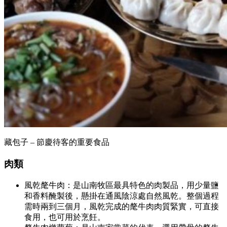
藏包子 – 節慶待客的重要食品
肉類
風乾氂牛肉：是山南牧區最具特色的肉製品，用少量鹽
和香料醃製後，懸掛在通風陰涼處自然風乾。整個過程
需時兩到三個月，風乾完成的氂牛肉肉質緊實，可直接
食用，也可用於烹飪。