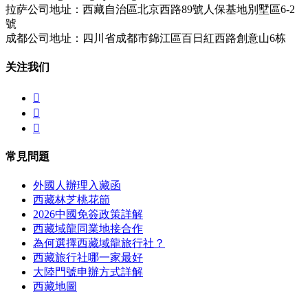
拉萨公司地址：西藏自治區北京西路89號人保基地別墅區6-2
號
成都公司地址：四川省成都市錦江區百日紅西路創意山6栋
关注我们



常見問題
外國人辦理入藏函
西藏林芝桃花節
2026中國免簽政策詳解
西藏域龍同業地接合作
為何選擇西藏域龍旅行社？
西藏旅行社哪一家最好
大陸門號申辦方式詳解
西藏地圖