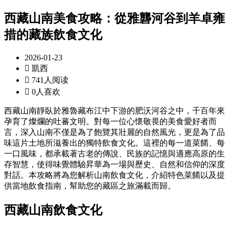
西藏山南美食攻略：從雅礱河谷到羊卓雍
措的藏族飲食文化
2026-01-23

凱西

741人阅读

0人喜欢
西藏山南靜臥於雅魯藏布江中下游的肥沃河谷之中，千百年來
孕育了燦爛的吐蕃文明。對每一位心懷敬畏的美食愛好者而
言，深入山南不僅是為了飽覽其壯麗的自然風光，更是為了品
味這片土地所滋養出的獨特飲食文化。這裡的每一道菜餚、每
一口風味，都承載著古老的傳說、民族的記憶與適應高原的生
存智慧，使得味覺體驗昇華為一場與歷史、自然和信仰的深度
對話。本攻略將為您解析山南飲食文化，介紹特色菜餚以及提
供當地飲食指南，幫助您的藏區之旅滿載而歸。
西藏山南飲食文化