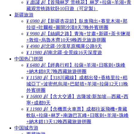
¥ 面議 起
【首飛林芝 赏桃花】林芝+拉薩+羊湖+青
藏观赏铁路软卧10日遊（可定製）
新疆旅游
¥ 6980 起
【新疆杏花節】臥進飛出+賽里木湖+那
拉提+吐爾根+圖開沙漠8天7晚外賓拼團
¥ 9980 起
【絲綢之路】青海+甘肅+新疆+茶卡鹽湖
+敦煌+烏魯木齊10天9晚西北旅遊拼團
¥ 4980 起
北疆·沙漠草原獨庫公路9天
¥ 11980 起
南北疆·全景線16天深度遊
中国热门拼团
¥ 6480 起
【經典行程】拉薩+羊湖+日喀则+珠峰
+納木錯8天7晚西藏旅遊拼團
¥ 11580 起
【318川藏線】成都出發+香格里拉+稻
城亞丁+波密然烏湖+巴鬆措+羊湖+拉薩12天11晚
外賓拼團
¥ 16800 起
【含大交通】吉隆坡/新加坡—西藏+西
寧+成都9天
¥ 11980 起
【含機票火車票】成都往返飛機+青藏
軟臥+拉薩+林芝+南迦巴瓦峰+日喀则+羊湖+珠峰
+納木錯13天12晚西藏旅遊拼團
中国城市游