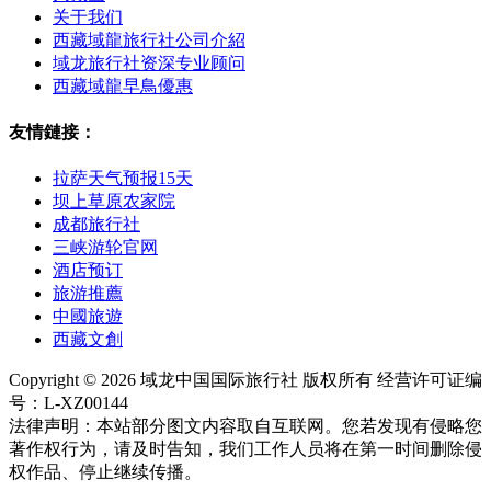
关于我们
西藏域龍旅行社公司介紹
域龙旅行社资深专业顾问
西藏域龍早鳥優惠
友情鏈接：
拉萨天气预报15天
坝上草原农家院
成都旅行社
三峡游轮官网
酒店预订
旅游推薦
中國旅遊
西藏文創
Copyright © 2026 域龙中国国际旅行社 版权所有 经营许可证编
号：L-XZ00144
法律声明：本站部分图文内容取自互联网。您若发现有侵略您
著作权行为，请及时告知，我们工作人员将在第一时间删除侵
权作品、停止继续传播。