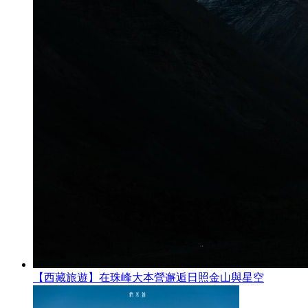
【西藏旅遊】在珠峰大本營邂逅日照金山與星空