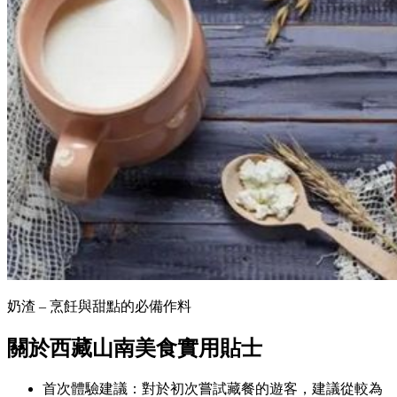
奶渣 – 烹飪與甜點的必備作料
關於西藏山南美食實用貼士
首次體驗建議：對於初次嘗試藏餐的遊客，建議從較為