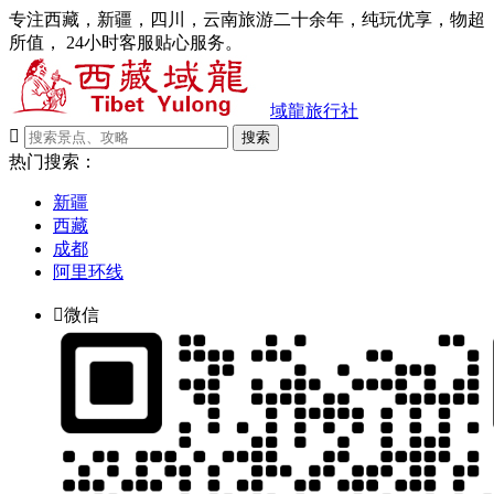
专注西藏，新疆，四川，云南旅游二十余年，纯玩优享，物超
所值， 24小时客服贴心服务。
域龍旅行社

搜索
热门搜索：
新疆
西藏
成都
阿里环线

微信