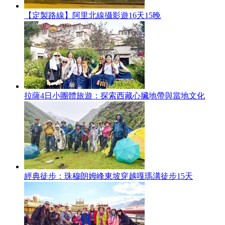
【定製路線】阿里北線攝影遊16天15晚
拉薩4日小團體旅遊：探索西藏心臟地帶與當地文化
經典徒步：珠穆朗姆峰東坡穿越嘎瑪溝徒步15天