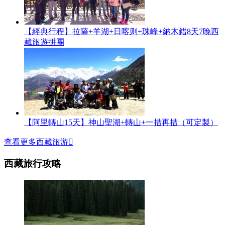
【經典行程】拉薩+羊湖+日喀则+珠峰+納木錯8天7晚西
藏旅遊拼團
【阿里轉山15天】神山聖湖+轉山+一措再措（可定製）
查看更多西藏旅游

西藏旅行攻略