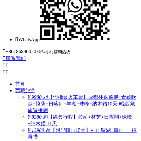

WhatsApp

+8618689002036
24小时咨询热线

联系我们




首頁
西藏旅游
¥ 9980 起
【含機票火車票】成都往返飛機+青藏軟
臥+拉薩+日喀则+羊湖+珠峰+納木錯10天9晚西藏
旅遊拼團
¥ 8380 起
【經典行程】拉萨+林芝+日喀則+珠峰
+納木錯 11天
¥ 13980 起
【阿里轉山15天】神山聖湖+轉山+一措
再措