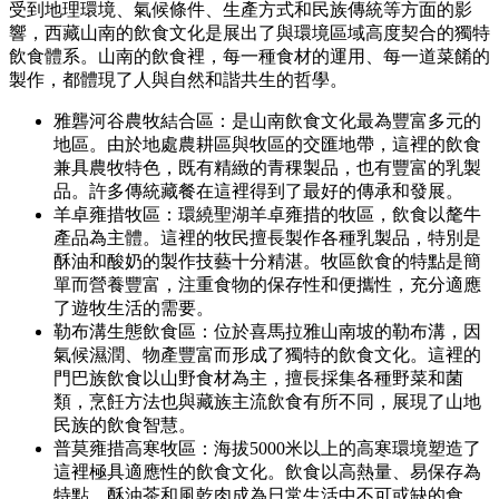
受到地理環境、氣候條件、生產方式和民族傳統等方面的影
響，西藏山南的飲食文化是展出了與環境區域高度契合的獨特
飲食體系。山南的飲食裡，每一種食材的運用、每一道菜餚的
製作，都體現了人與自然和諧共生的哲學。
雅礱河谷農牧結合區：是山南飲食文化最為豐富多元的
地區。由於地處農耕區與牧區的交匯地帶，這裡的飲食
兼具農牧特色，既有精緻的青稞製品，也有豐富的乳製
品。許多傳統藏餐在這裡得到了最好的傳承和發展。
羊卓雍措牧區：環繞聖湖羊卓雍措的牧區，飲食以氂牛
產品為主體。這裡的牧民擅長製作各種乳製品，特別是
酥油和酸奶的製作技藝十分精湛。牧區飲食的特點是簡
單而營養豐富，注重食物的保存性和便攜性，充分適應
了遊牧生活的需要。
勒布溝生態飲食區：位於喜馬拉雅山南坡的勒布溝，因
氣候濕潤、物產豐富而形成了獨特的飲食文化。這裡的
門巴族飲食以山野食材為主，擅長採集各種野菜和菌
類，烹飪方法也與藏族主流飲食有所不同，展現了山地
民族的飲食智慧。
普莫雍措高寒牧區：海拔5000米以上的高寒環境塑造了
這裡極具適應性的飲食文化。飲食以高熱量、易保存為
特點，酥油茶和風乾肉成為日常生活中不可或缺的食