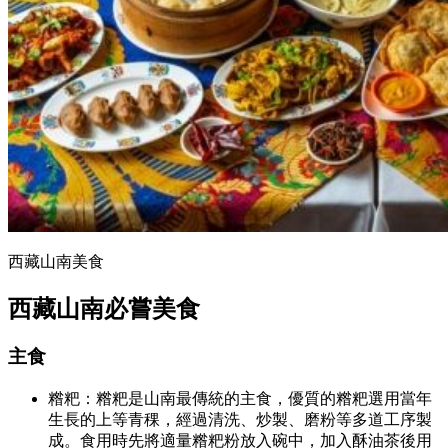
西藏山南美食
西藏山南必嘗美食
主食
糌粑：糌粑是山南最傳統的主食，優質的糌粑選用當年
生長的上等青稞，經過清洗、炒製、磨粉等多道工序製
成。食用時先將適量糌粑粉放入碗中，加入酥油茶後用