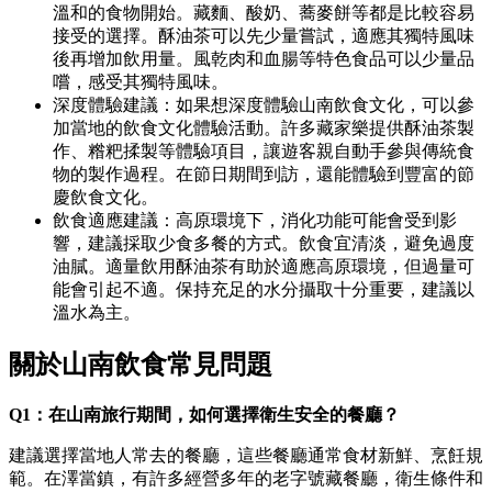
溫和的食物開始。藏麵、酸奶、蕎麥餅等都是比較容易
接受的選擇。酥油茶可以先少量嘗試，適應其獨特風味
後再增加飲用量。風乾肉和血腸等特色食品可以少量品
嚐，感受其獨特風味。
深度體驗建議：如果想深度體驗山南飲食文化，可以參
加當地的飲食文化體驗活動。許多藏家樂提供酥油茶製
作、糌粑揉製等體驗項目，讓遊客親自動手參與傳統食
物的製作過程。在節日期間到訪，還能體驗到豐富的節
慶飲食文化。
飲食適應建議：高原環境下，消化功能可能會受到影
響，建議採取少食多餐的方式。飲食宜清淡，避免過度
油膩。適量飲用酥油茶有助於適應高原環境，但過量可
能會引起不適。保持充足的水分攝取十分重要，建議以
溫水為主。
關於山南飲食常見問題
Q1：在山南旅行期間，如何選擇衛生安全的餐廳？
建議選擇當地人常去的餐廳，這些餐廳通常食材新鮮、烹飪規
範。在澤當鎮，有許多經營多年的老字號藏餐廳，衛生條件和