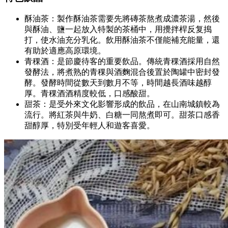
酥油茶：製作酥油茶需要先將磚茶熬煮成濃茶湯，然後
與酥油、鹽一起放入特製的茶桶中，用攪拌桿反复搗
打，使水油充分乳化。飲用酥油茶不僅能補充能量，還
有助於適應高原環境。
青稞酒：是節慶待客的重要飲品。傳統青稞酒採用自然
發酵法，將煮熟的青稞與酒麴混合後置於陶罐中密封發
酵。發酵時間從數天到數月不等，時間越長酒味越醇
厚。青稞酒酒精度較低，口感酸甜。
甜茶：是受外來文化影響形成的飲品，在山南城鎮較為
流行。將紅茶與牛奶、白糖一同熬煮即可。甜茶口感香
甜醇厚，特別受年輕人和遊客喜愛。