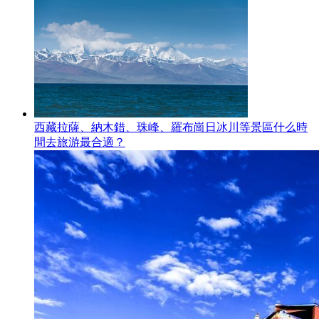
西藏拉薩、納木錯、珠峰、羅布崗日冰川等景區什么時
間去旅游最合適？