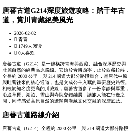
唐蕃古道G214深度旅遊攻略：踏千年古
道，賞川青藏絕美風光
2026-02-02

青青

1749人阅读

0人喜欢
唐蕃古道（G214）是一條橫跨青海與西藏、融合深厚歷史與
壯麗自然的經典高原路線。它始於青海西寧，止於西藏拉薩，
全長約 2000 公里，與 214 國道大部分路段重合，是唐代中原
與吐蕃往來的核心通道，也是文成公主入藏的重要歷史路徑。
相較於知名度更高的川藏線，唐蕃古道多了一份寧靜與厚重，
沿途草原、湖泊、雪山與寺院交錯鋪展，讓旅人能在行走之
間，同時感受高原自然的遼闊與漢藏文化交融的深層底蘊。
唐蕃古道路線介紹
唐蕃古道（G214）全程約 2000 公里，與 214 國道大部分路段