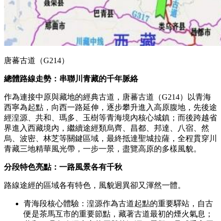
唐蕃古道（G214）
總體路線走勢：串聯川青藏的千年脈絡
作為連接中原與藏地的經典古道，唐蕃古道（G214）以青海
西寧為起點，向西一路延伸，逐步攀升進入高原腹地，先後途
經湟源、共和、瑪多、玉樹等青海境內核心城鎮；而後跨越省
界進入西藏境內，繼續途經類烏齊、昌都、邦達、八宿、然
烏、波密、林芝等關鍵區域，最終抵達聖城拉薩，全程貫穿川
青藏三地精華風光帶，一步一景，盡覽高原的多樣風貌。
分段特色亮點：一路風景各有千秋
路線途經的區域各有特色，風貌迥異卻又渾然一體。
青海段核心體驗：湟源作為古道起點的重要驛站，自古
便是茶馬互市的重要節點，藏著古道最初的煙火氣息；