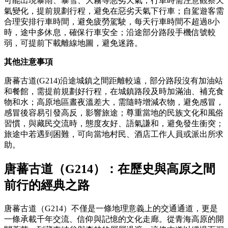
可能出現暴雨、暴雪、大霧等惡劣天氣，行車時需注意觀察天
氣變化，提前規劃行程，避免在惡劣天氣下行車；自駕遊客需
合理安排行車時間，避免疲勞駕駛，每天行車時間不超過8小
時，途中多休息，確保行車安全；沿途部分路段手機信號較
弱，可提前下載離線地圖，避免迷路。
其他注意事項
唐蕃古道(G214)沿途城鎮之間距離較遠，部分路段沒有加油站
和餐館，需提前規劃好行程，在城鎮路段及時加滿油、補充食
物和水；高原地區晝夜溫差大，需隨時增減衣物，避免感冒，
感冒後容易引發高反，影響旅途；尊重當地的民族文化和風俗
習慣，與藏民交流時，態度友好、語氣謙和，避免發生衝突；
旅途中若遇到困難，可向當地村民、酒店工作人員或派出所求
助。
唐蕃古道（G214）：在歷史與高原之間
前行的經典之路
唐蕃古道（G214）不僅是一條地理意義上的交通通道，更是
一條承載千年交流、信仰與記憶的文化走廊。從青海高原的開