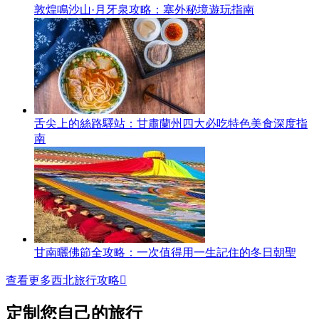
敦煌鳴沙山·月牙泉攻略：塞外秘境遊玩指南
舌尖上的絲路驛站：甘肅蘭州四大必吃特色美食深度指
南
甘南曬佛節全攻略：一次值得用一生記住的冬日朝聖
查看更多西北旅行攻略

定制您自己的旅行