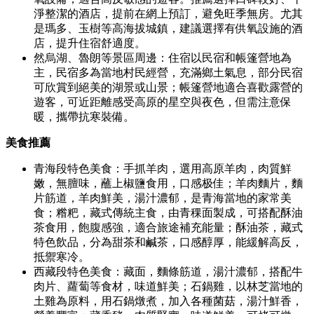
淨整潔的酒店，提前在網上預訂，避免旺季無房。尤其
是瑪多、玉樹等高海拔城鎮，建議選擇有供氧設施的酒
店，提升住宿舒適度。
然烏湖、魯朗等景區周邊：住宿以民宿和帳篷營地為
主，民宿多為當地村民經營，充滿鄉土氣息，部分民宿
可欣賞到絕美的湖景或山景；帳篷營地適合喜歡露營的
遊客，可近距離感受高原的星空與夜色，但需注意保
暖，攜帶抗寒裝備。
美食推薦
青海段特色美食：手抓羊肉，選用高原羊肉，肉質鮮
嫩，無膻味，蘸上椒鹽食用，口感极佳；羊肉麵片，麵
片筋道，羊肉鮮美，湯汁濃郁，是青海當地的家常美
食；糌粑，藏式傳統主食，由青稞面製成，可搭配酥油
茶食用，飽腹感強，適合旅途補充能量；酥油茶，藏式
特色飲品，分為甜茶和鹹茶，口感醇厚，能緩解高反，
抵禦寒冷。
西藏段特色美食：藏面，麵條筋道，湯汁濃郁，搭配牛
肉片、蘿蔔等食材，味道鮮美；石鍋雞，以林芝當地的
土雞為原料，用石鍋燉煮，加入各種菌菇，湯汁鮮香，