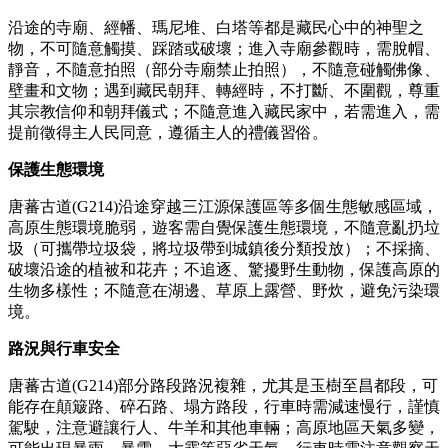
沿途的寺廟、經幡、瑪尼堆、白塔等都是藏民心中的神聖之
物，不可隨意觸摸、踩踏或破壞；進入寺廟參觀時，需脫帽、
靜音，不隨意拍照（部分寺廟禁止拍照），不隨意碰觸佛像、
壁畫和文物；遇到藏民朝拜、轉經時，不打斷、不圍觀，尊重
其宗教信仰和朝拜儀式；不隨意進入藏民家中，若需進入，需
提前徵得主人民同意，遵循主人的禮儀習俗。
保護生態環境
唐蕃古道(G214)沿途穿越三江源保護區等多個生態敏感區域，
高原生態環境脆弱，遊客需自覺保護生態環境，不隨意亂扔垃
圾（可攜帶垃圾袋，將垃圾帶到城鎮後分類投放）；不採摘、
破壞沿途的植被和花卉；不追逐、驚擾野生動物，保護高原的
生物多樣性；不隨意在湖邊、草原上露營、野炊，避免污染環
境。
路況與行車安全
唐蕃古道(G214)部分路段路況複雜，尤其是玉樹至昌都段，可
能存在顛簸路、碎石路、塌方路段，行車時需減速慢行，謹慎
駕駛，注意避讓行人、牛羊和其他車輛；高原地區天氣多變，