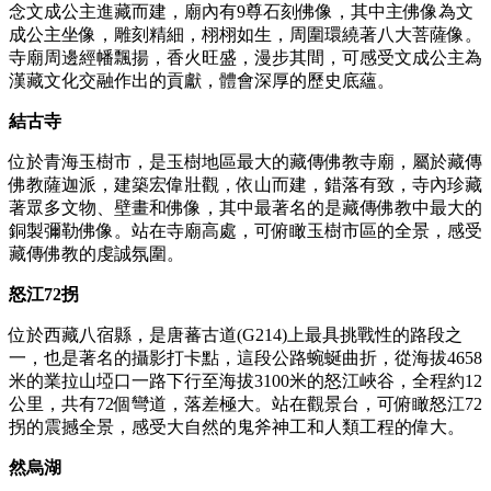
念文成公主進藏而建，廟內有9尊石刻佛像，其中主佛像為文
成公主坐像，雕刻精細，栩栩如生，周圍環繞著八大菩薩像。
寺廟周邊經幡飄揚，香火旺盛，漫步其間，可感受文成公主為
漢藏文化交融作出的貢獻，體會深厚的歷史底蘊。
結古寺
位於青海玉樹市，是玉樹地區最大的藏傳佛教寺廟，屬於藏傳
佛教薩迦派，建築宏偉壯觀，依山而建，錯落有致，寺內珍藏
著眾多文物、壁畫和佛像，其中最著名的是藏傳佛教中最大的
銅製彌勒佛像。站在寺廟高處，可俯瞰玉樹市區的全景，感受
藏傳佛教的虔誠氛圍。
怒江72拐
位於西藏八宿縣，是唐蕃古道(G214)上最具挑戰性的路段之
一，也是著名的攝影打卡點，這段公路蜿蜒曲折，從海拔4658
米的業拉山埡口一路下行至海拔3100米的怒江峽谷，全程約12
公里，共有72個彎道，落差極大。站在觀景台，可俯瞰怒江72
拐的震撼全景，感受大自然的鬼斧神工和人類工程的偉大。
然烏湖