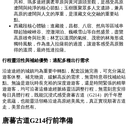
共和、瑪多途經廣袤草原與黃河源頭景觀，是感受高原
遼闊與純淨的核心節點；玉樹匯聚眾多人文遺跡，兼具
高原的遼闊與人文的厚重，是漢藏文化交融的重要站
點。
西藏段核心體驗：進藏後，昌都、八宿、然烏等區域串
聯起險峻峽谷、澄澈湖泊、巍峨雪山等自然盛景，盡覽
高原雄奇與壯美；林芝以溫潤的氣候、茂密的林海形成
獨特風貌，作為進入拉薩前的過渡，讓遊客感受高原難
得的溫潤，最終抵達拉薩。
行程靈活性與補給優勢：適配多種出行需求
沿途途經的城鎮均為重要中轉點，配套設施完善，可充分滿足
遊客休整、補充物資、緩解高反的需求，無需特意尋找補給站
點。無論是遊玩時長充裕的深度遊遊客，還是時間緊張的精華
遊遊客，均可沿著這條途經脈絡靈活調整行程，無需刻意安排
每日具體行程，既能沉浸式感受唐蕃古道（G214）的千年歷
史底蘊，也能靈活領略沿途高原絕美風光，真正實現順著古道
走，美景自然有。
唐蕃古道G214行前準備