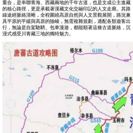
重合，是串聯青海、西藏兩地的千年古道，也是文成公主進藏
的核心路徑，更是承載著漢藏文化交融印記的人文走廊。其路
線途經脈絡清晰，全程圍繞高原自然與人文景觀展開，路況兼
具平原的平緩與高原的險峻，無需複雜規劃，適配各類遊客出
行，無論是自駕馳騁、包車漫遊，都能順著這條古道脈絡，沉
浸式感受川青藏三地的獨特魅力。