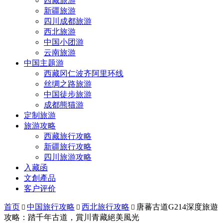
西藏旅游
新疆旅游
四川成都旅游
西北旅游
中国小团游
云南旅游
中国主题游
西藏冈仁波齐阿里环线
丝绸之路旅游
中国徒步旅游
成都熊猫游
定制旅游
旅游攻略
西藏旅行攻略
新疆旅行攻略
四川旅游攻略
入藏函
文創產品
客户评价
首页
中国旅行攻略
西北旅行攻略
唐蕃古道G214深度旅遊



攻略：踏千年古道，賞川青藏絕美風光