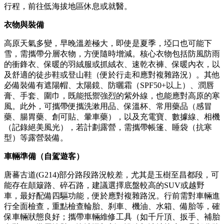
行程，前往低海拔地區休息或就醫。
衣物與裝備
高原天氣多變，早晚溫差極大，即使是夏季，埡口也可能下
雪，需攜帶分層衣物，方便隨時增減。核心衣物包括防風防雨
的衝鋒衣、保暖的羽絨服或抓絨衣、速乾衣褲、保暖內衣，以
及舒適的徒步鞋或登山鞋（便於行走和應對複雜路況）。其他
必備裝備有遮陽帽、太陽鏡、防曬霜（SPF50+以上）、潤唇
膏、手套、圍巾，既能抵禦強烈的紫外線，也能應對高原的寒
風。此外，可攜帶便攜洗漱用品、保溫杯、常用藥品（感冒
藥、腸胃藥、創可貼、暈車藥），以及充電寶、數據線、相機
（記錄絕美風光），若計劃露營，需攜帶帳篷、睡袋（抗寒
型）等露營裝備。
車輛準備（自駕遊客）
唐蕃古道(G214)部分路段路況較差，尤其是玉樹至昌都段，可
能存在顛簸路、碎石路，建議選擇底盤較高的SUV或越野
車，最好配備四驅功能，便於應對複雜路況。行前需對車輛進
行全面檢查，重點檢查輪胎、刹車、機油、水箱、備胎等，確
保車輛狀態良好；攜帶車輛維修工具（如千斤頂、扳手、補胎