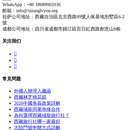
WhatsApp：+86 18689002036
邮箱：info@xizanglvyou.org
拉萨公司地址：西藏自治區北京西路89號人保基地別墅區6-2
號
成都公司地址：四川省成都市錦江區百日紅西路創意山6栋
关注我们



常見問題
外國人辦理入藏函
西藏林芝桃花節
2026中國免簽政策詳解
西藏域龍同業地接合作
為何選擇西藏域龍旅行社？
西藏旅行社哪一家最好
大陸門號申辦方式詳解