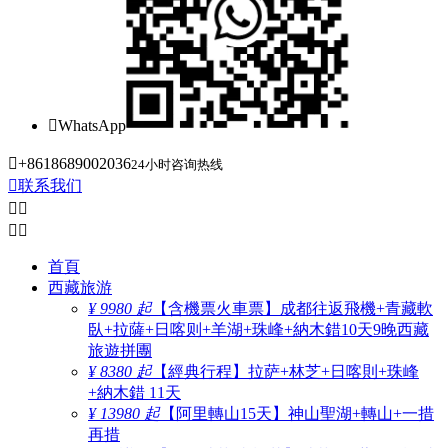

WhatsApp

+8618689002036
24小时咨询热线

联系我们




首頁
西藏旅游
¥ 9980 起
【含機票火車票】成都往返飛機+青藏軟
臥+拉薩+日喀则+羊湖+珠峰+納木錯10天9晚西藏
旅遊拼團
¥ 8380 起
【經典行程】拉萨+林芝+日喀則+珠峰
+納木錯 11天
¥ 13980 起
【阿里轉山15天】神山聖湖+轉山+一措
再措