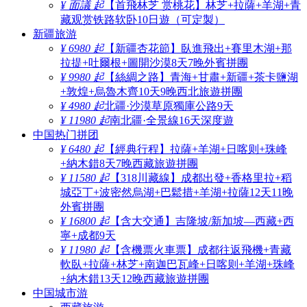
¥ 面議 起
【首飛林芝 赏桃花】林芝+拉薩+羊湖+青
藏观赏铁路软卧10日遊（可定製）
新疆旅游
¥ 6980 起
【新疆杏花節】臥進飛出+賽里木湖+那
拉提+吐爾根+圖開沙漠8天7晚外賓拼團
¥ 9980 起
【絲綢之路】青海+甘肅+新疆+茶卡鹽湖
+敦煌+烏魯木齊10天9晚西北旅遊拼團
¥ 4980 起
北疆·沙漠草原獨庫公路9天
¥ 11980 起
南北疆·全景線16天深度遊
中国热门拼团
¥ 6480 起
【經典行程】拉薩+羊湖+日喀则+珠峰
+納木錯8天7晚西藏旅遊拼團
¥ 11580 起
【318川藏線】成都出發+香格里拉+稻
城亞丁+波密然烏湖+巴鬆措+羊湖+拉薩12天11晚
外賓拼團
¥ 16800 起
【含大交通】吉隆坡/新加坡—西藏+西
寧+成都9天
¥ 11980 起
【含機票火車票】成都往返飛機+青藏
軟臥+拉薩+林芝+南迦巴瓦峰+日喀则+羊湖+珠峰
+納木錯13天12晚西藏旅遊拼團
中国城市游