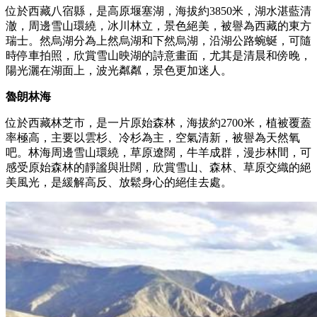
位於西藏八宿縣，是高原堰塞湖，海拔約3850米，湖水湛藍清
澈，周邊雪山環繞，冰川林立，景色絕美，被譽為西藏的東方
瑞士。然烏湖分為上然烏湖和下然烏湖，沿湖公路蜿蜒，可隨
時停車拍照，欣賞雪山映湖的詩意畫面，尤其是清晨和傍晚，
陽光灑在湖面上，波光粼粼，景色更加迷人。
魯朗林海
位於西藏林芝市，是一片原始森林，海拔約2700米，植被覆蓋
率極高，主要以雲杉、冷杉為主，空氣清新，被譽為天然氧
吧。林海周邊雪山環繞，草原遼闊，牛羊成群，漫步林間，可
感受原始森林的靜謐與壯闊，欣賞雪山、森林、草原交織的絕
美風光，是緩解高反、放鬆身心的絕佳去處。