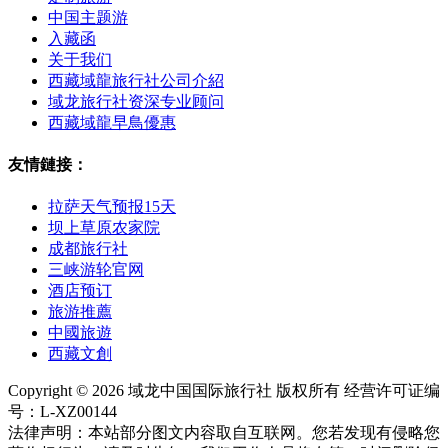
中国主题游
入藏函
关于我们
西藏域龍旅行社公司介紹
域龙旅行社资深专业顾问
西藏域龍早鳥優惠
友情鏈接：
拉萨天气预报15天
坝上草原农家院
成都旅行社
三峡游轮官网
酒店预订
旅游推薦
中國旅遊
西藏文創
Copyright © 2026 域龙中国国际旅行社 版权所有 经营许可证编
号：L-XZ00144
法律声明：本站部分图文内容取自互联网。您若发现有侵略您