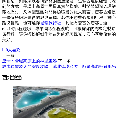
闊蒼茫，到藏東峽谷與森林的層層過渡，這條古道以緩慢而深
刻的方式，呈現出高原世界最真實的樣貌。對於希望深入理解
藏地歷史、又渴望遠離熱門路線喧囂的旅人而言，唐蕃古道是
一條值得細細體會的經典選擇。若你不想費心規劃行程、擔心
路況複雜，也可選擇
域龍旅行社
，其擁有豐富的唐蕃古道
(G214)行程經驗，專業團隊全程護航，可根據你的需求定製专
属行程，讓你輕松解鎖千年古道的絕美風光，安心享受旅途的
美好。

0
人喜欢
上一条
唐卡：雪域高原上的神聖畫卷
下一条
納木錯聖象天門深度攻略 – 藏北聖境必遊，解鎖高原極致風光
西北旅游