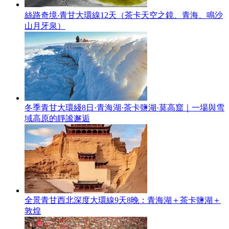
絲路奇境‧青甘大環線12天（茶卡天空之鏡、青海、鳴沙
山月牙泉）
冬季青甘大環綫8日·青海湖·茶卡鹽湖·莫高窟｜一場與雪
域高原的靜謐邂逅
全景青甘西北深度大環線9天8晚：青海湖＋茶卡鹽湖＋
敦煌