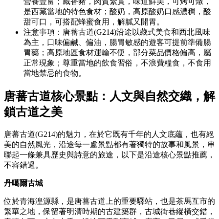
營養豐富；藏香豬，肉質緊實，味道鮮美，可烤可燉，
是西藏當地的特色食材；酸奶，高原酸奶口感濃稠，酸
甜可口，可搭配蜂蜜食用，解膩又開胃。
注意事項：唐蕃古道(G214)沿途以藏式美食和西北風味
為主，口味偏鹹、偏油，腸胃敏感的遊客可提前準備腸
胃藥；高原地區食材運輸不便，部分菜品價格偏高，屬
正常現象；尊重當地的飲食習俗，不浪費糧食，不食用
當地禁忌的食物。
唐蕃古道核心景點：人文與自然交織，解
鎖古道之美
唐蕃古道(G214)的魅力，在於它既有千年的人文底蘊，也有絕
美的自然風光，沿途每一處景點都有著獨特的故事和風景，串
聯起一條兼具歷史與詩意的旅途，以下是沿途核心景點推薦，
不容錯過。
丹噶爾古城
位於青海湟源縣，是唐蕃古道上的重要驛站，也是茶馬互市的
繁華之地，保留著明清時期的古建築群，古城街巷縱橫交錯，