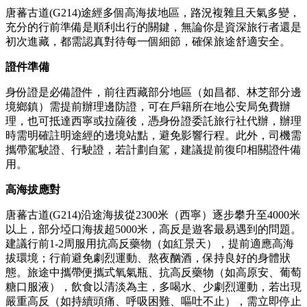
唐蕃古道(G214)途經多個高海拔地區，路況複雜且天氣多變，
充分的行前準備是順利出行的關鍵，無論你是資深旅行者還是
初次進藏，都需認真對待每一個細節，確保旅途舒適安全。
證件準備
身份證是必備證件，前往西藏部分地區（如昌都、林芝部分邊
境鄉鎮）需提前辦理邊防證，可在戶籍所在地公安局免費辦
理，也可抵達西寧或拉薩後，憑身份證委託旅行社代辦，辦理
時需明確註明途經的邊境站點，避免影響行程。此外，司機需
攜帶駕駛證、行駛證，若計劃自駕，建議提前復印相關證件備
用。
高海拔應對
唐蕃古道(G214)沿途海拔從2300米（西寧）逐步攀升至4000米
以上，部分埡口海拔超5000米，高反是遊客最易遇到的問題。
建議行前1-2周服用抗高反藥物（如紅景天），提前適應高海
拔環境；行前避免劇烈運動、熬夜酗酒，保持良好的身體狀
態。旅途中攜帶便攜式氧氣瓶、抗高反藥物（如高原安、葡萄
糖口服液），飲食以清淡為主，多喝水、少劇烈運動，若出現
嚴重高反（如持續頭痛、呼吸困難、嘔吐不止），需立即停止