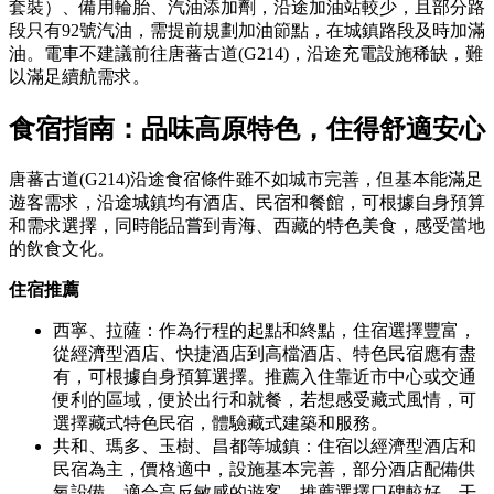
套裝）、備用輪胎、汽油添加劑，沿途加油站較少，且部分路
段只有92號汽油，需提前規劃加油節點，在城鎮路段及時加滿
油。電車不建議前往唐蕃古道(G214)，沿途充電設施稀缺，難
以滿足續航需求。
食宿指南：品味高原特色，住得舒適安心
唐蕃古道(G214)沿途食宿條件雖不如城市完善，但基本能滿足
遊客需求，沿途城鎮均有酒店、民宿和餐館，可根據自身預算
和需求選擇，同時能品嘗到青海、西藏的特色美食，感受當地
的飲食文化。
住宿推薦
西寧、拉薩：作為行程的起點和終點，住宿選擇豐富，
從經濟型酒店、快捷酒店到高檔酒店、特色民宿應有盡
有，可根據自身預算選擇。推薦入住靠近市中心或交通
便利的區域，便於出行和就餐，若想感受藏式風情，可
選擇藏式特色民宿，體驗藏式建築和服務。
共和、瑪多、玉樹、昌都等城鎮：住宿以經濟型酒店和
民宿為主，價格適中，設施基本完善，部分酒店配備供
氧設備，適合高反敏感的遊客。推薦選擇口碑較好、干