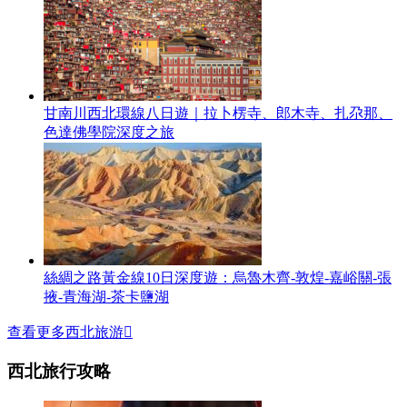
甘南川西北環線八日遊｜拉卜楞寺、郎木寺、扎尕那、
色達佛學院深度之旅
絲綢之路黃金線10日深度遊：烏魯木齊-敦煌-嘉峪關-張
掖-青海湖-茶卡鹽湖
查看更多西北旅游

西北旅行攻略