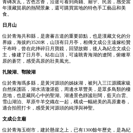
青磚灰瓦，古色古香，沿途可看到商鋪、廟宇、民居，感受當
年漢藏貿易的熱鬧景象，還可購買當地的特色手工藝品和美
食。
日月山
位於青海共和縣，是唐蕃古道的重要節點，也是漢藏文化的分
界線，海拔約3520米，山頂有日月亭，相傳文成公主遠嫁松贊
干布時，曾在此摔碎日月寶鏡，回望故鄉，後人為紀念文成公
主，修建了日月亭。站在山頂，可遠眺青海湖的遼闊，俯瞰草
原的蒼茫，感受高原的壯美風光。
扎陵湖、鄂陵湖
位於青海瑪多縣，是黃河源頭的姊妹湖，被列入三江源國家級
自然保護區，湖水清澈湛藍，周邊水草豐美，是眾多鳥類的棲
息地，也是藏民心中的聖湖。湖邊景色靜謐壯闊，藍天白雲、
雪山湖泊、草原牛羊交織在一起，構成一幅絕美的高原畫卷，
適合拍照打卡，感受黃河源頭的純淨與神聖。
文成公主廟
位於青海玉樹市，建於懸崖之上，已有1300餘年歷史，是為紀