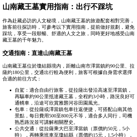
山南藏王墓實用指南：出行不踩坑
作為赴藏必訪的人文秘境，山南藏王墓的旅遊配套相對完善，
旅客前往探訪時，可參考以下實用指南，提前做好規劃，避免
踩坑，享受一段順暢、舒適的人文之旅，同時更好地感受山南
藏王墓的千年魅力。
交通指南：直達山南藏王墓
山南藏王墓位於瓊結縣境內，距離山南市澤當鎮約90公里、拉
薩約180公里，交通出行較為便利，旅客可根據自身需求選擇
合適的前往方式：
自駕：適合自由行旅客，從拉薩出發沿高速至澤當鎮，
再驅車約90公里抵達藏王墓，全程約3小時，路況良好可
通轎車，沿途可欣賞雅礱河谷田園風光。
包車：從拉薩或澤當鎮包車往返便捷，可搭配山南其他
景點，每日費用500至800元不等，適合多人同行，司機
熟悉路況並可講解相關歷史。
公共交通：從拉薩乘大巴至澤當鎮（票價約50元，5小
時），再轉乘班車至瓊結縣（票價約15元，1.5小時），