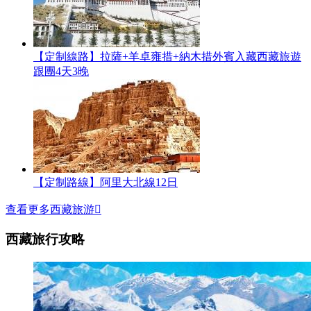
【定制線路】拉薩+羊卓雍措+納木措外賓入藏西藏旅遊
跟團4天3晚
【定制路線】阿里大北線12日
查看更多西藏旅游

西藏旅行攻略