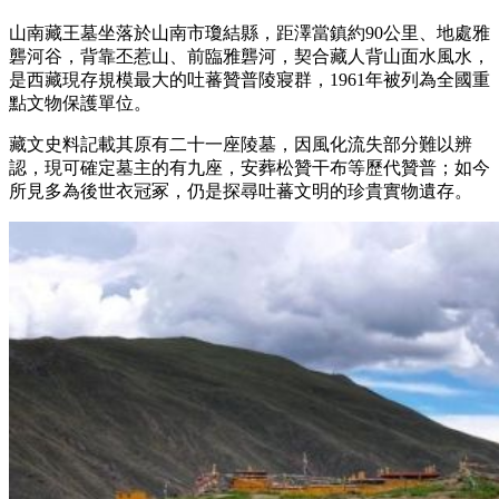
山南藏王墓坐落於山南市瓊結縣，距澤當鎮約90公里、地處雅
礱河谷，背靠丕惹山、前臨雅礱河，契合藏人背山面水風水，
是西藏現存規模最大的吐蕃贊普陵寢群，1961年被列為全國重
點文物保護單位。
藏文史料記載其原有二十一座陵墓，因風化流失部分難以辨
認，現可確定墓主的有九座，安葬松贊干布等歷代贊普；如今
所見多為後世衣冠冢，仍是探尋吐蕃文明的珍貴實物遺存。