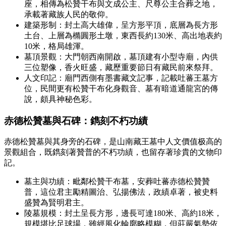
座，相傳為松贊干布與文成公主、尺尊公主合葬之地，
承載著藏族人民的敬仰。
建築形制：封土高大雄偉，呈方形平頂，底層為長方形
土台、上層為橢圓形土墩，東西長約130米、高出地表約
10米，格局雄渾。
墓頂景觀：大門朝西南開啟，墓頂建有小型寺廟，內供
三位塑像，香火旺盛，藏歷重要節日有藏民前來祭拜。
人文印記：廟門西側有墨書藏文記事，記載吐蕃王墓方
位，民間更有松贊干布化身觀音、墓有暗道通龍宮的傳
說，頗具神秘色彩。
赤德松贊墓與石碑：鐫刻不朽功績
赤德松贊墓與其身旁的石碑，是山南藏王墓中人文價值极高的
景觀組合，既鐫刻著贊普的不朽功績，也留存著珍貴的文物印
記。
墓主與功績：毗鄰松贊干布墓，安葬吐蕃赤德松贊贊
普，這位君主勵精圖治、弘揚佛法，政績卓著，被史料
盛贊為賢明君主。
陵墓規模：封土呈長方形，邊長可達180米、高約18米，
規模堪比足球場，雖經風化輪廓略模糊，但莊嚴氣勢依