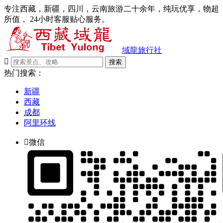
专注西藏，新疆，四川，云南旅游二十余年，纯玩优享，物超
所值， 24小时客服贴心服务。
域龍旅行社

搜索
热门搜索：
新疆
西藏
成都
阿里环线

微信