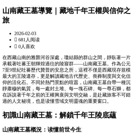
山南藏王墓導覽｜藏地千年王權與信仰之
旅
2026-02-03

681人阅读

0人喜欢
在西藏山南的雅礱河谷深處，瓊結縣的群山之間，靜臥著一片
承載著吐蕃王朝輝煌過往的陵寢群——山南藏王墓。作為公元
7至9世紀吐蕃歷代贊普的安息之所，這裡不僅是西藏現存規模
最大的王陵遺存，更是解讀藏地古代歷史、喪葬制度與文化信
仰的活化石。不同於熱門景點的喧囂，山南藏王墓自帶一種沉
靜肅穆的氣質，每一處封土堆、每一塊石碑、每一尊石獅，都
在訴說著千年之前的王權興衰與文明交融，是赴藏旅客不可錯
過的人文秘境，也是读懂雪域文明靈魂的重要窗口。
初識山南藏王墓：解鎖千年王陵底蘊
山南藏王墓概況：读懂前世今生