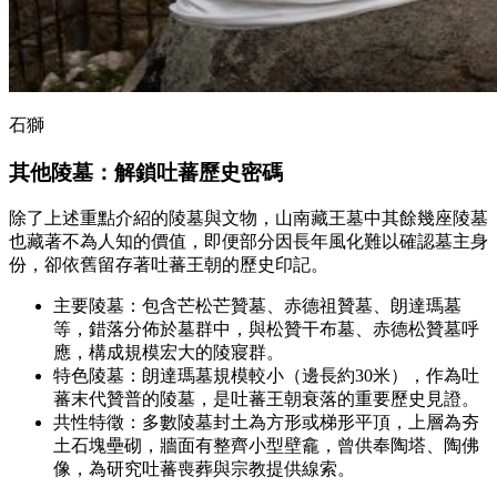
石獅
其他陵墓：解鎖吐蕃歷史密碼
除了上述重點介紹的陵墓與文物，山南藏王墓中其餘幾座陵墓
也藏著不為人知的價值，即便部分因長年風化難以確認墓主身
份，卻依舊留存著吐蕃王朝的歷史印記。
主要陵墓：包含芒松芒贊墓、赤德祖贊墓、朗達瑪墓
等，錯落分佈於墓群中，與松贊干布墓、赤德松贊墓呼
應，構成規模宏大的陵寢群。
特色陵墓：朗達瑪墓規模較小（邊長約30米），作為吐
蕃末代贊普的陵墓，是吐蕃王朝衰落的重要歷史見證。
共性特徵：多數陵墓封土為方形或梯形平頂，上層為夯
土石塊壘砌，牆面有整齊小型壁龕，曾供奉陶塔、陶佛
像，為研究吐蕃喪葬與宗教提供線索。