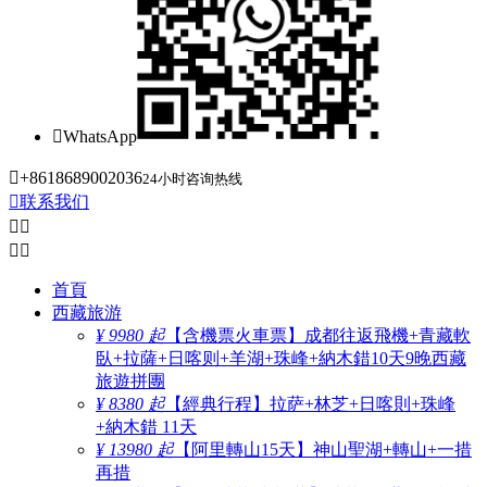

WhatsApp

+8618689002036
24小时咨询热线

联系我们




首頁
西藏旅游
¥ 9980 起
【含機票火車票】成都往返飛機+青藏軟
臥+拉薩+日喀则+羊湖+珠峰+納木錯10天9晚西藏
旅遊拼團
¥ 8380 起
【經典行程】拉萨+林芝+日喀則+珠峰
+納木錯 11天
¥ 13980 起
【阿里轉山15天】神山聖湖+轉山+一措
再措