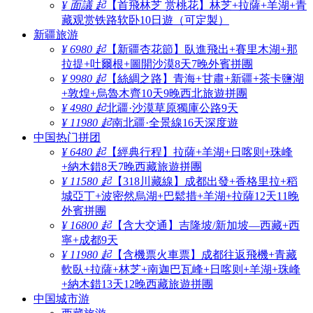
¥ 面議 起
【首飛林芝 赏桃花】林芝+拉薩+羊湖+青
藏观赏铁路软卧10日遊（可定製）
新疆旅游
¥ 6980 起
【新疆杏花節】臥進飛出+賽里木湖+那
拉提+吐爾根+圖開沙漠8天7晚外賓拼團
¥ 9980 起
【絲綢之路】青海+甘肅+新疆+茶卡鹽湖
+敦煌+烏魯木齊10天9晚西北旅遊拼團
¥ 4980 起
北疆·沙漠草原獨庫公路9天
¥ 11980 起
南北疆·全景線16天深度遊
中国热门拼团
¥ 6480 起
【經典行程】拉薩+羊湖+日喀则+珠峰
+納木錯8天7晚西藏旅遊拼團
¥ 11580 起
【318川藏線】成都出發+香格里拉+稻
城亞丁+波密然烏湖+巴鬆措+羊湖+拉薩12天11晚
外賓拼團
¥ 16800 起
【含大交通】吉隆坡/新加坡—西藏+西
寧+成都9天
¥ 11980 起
【含機票火車票】成都往返飛機+青藏
軟臥+拉薩+林芝+南迦巴瓦峰+日喀则+羊湖+珠峰
+納木錯13天12晚西藏旅遊拼團
中国城市游