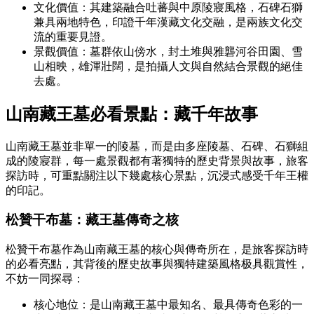
文化價值：其建築融合吐蕃與中原陵寢風格，石碑石獅
兼具兩地特色，印證千年漢藏文化交融，是兩族文化交
流的重要見證。
景觀價值：墓群依山傍水，封土堆與雅礱河谷田園、雪
山相映，雄渾壯闊，是拍攝人文與自然結合景觀的絕佳
去處。
山南藏王墓必看景點：藏千年故事
山南藏王墓並非單一的陵墓，而是由多座陵墓、石碑、石獅組
成的陵寢群，每一處景觀都有著獨特的歷史背景與故事，旅客
探訪時，可重點關注以下幾處核心景點，沉浸式感受千年王權
的印記。
松贊干布墓：藏王墓傳奇之核
松贊干布墓作為山南藏王墓的核心與傳奇所在，是旅客探訪時
的必看亮點，其背後的歷史故事與獨特建築風格极具觀賞性，
不妨一同探尋：
核心地位：是山南藏王墓中最知名、最具傳奇色彩的一