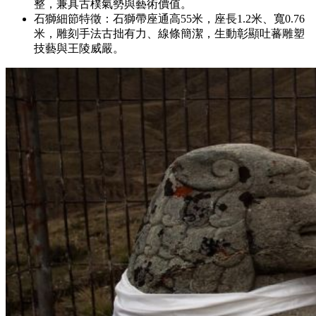
整，兼具古樸氣勢與藝術價值。
石獅細節特徵：石獅帶座通高55米，座長1.2米、寬0.76
米，雕刻手法古拙有力、線條簡潔，生動彰顯吐蕃雕塑
技藝與王陵威嚴。