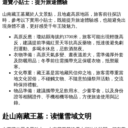
遊覽小貼士：提升旅途體驗
山南藏王墓屬於人文景點，且地處高原地區，旅客前往探訪
時，參考以下實用小貼士，既能提升旅途體驗感，也能避免出
現身體不適，更好感受千年王陵魅力。
高原反應：瓊結縣海拔約3700米，旅客可能出現輕微高
反，建議提前準備紅景天等抗高反藥物，抵達後避免劇
烈運動、多喝水休息，忌飲酒熬夜。
衣物準備：高原天氣多變、晝夜溫差大，需準備厚外套
及防曬用品；冬季前往需攜帶充足保暖衣物，抵禦嚴
寒。
文化尊重：藏王墓是當地藏民信仰之地，旅客需尊重當
地文化習俗，不碰觸文物、不隨意拍攝祭拜活動，交流
時保持禮貌。
物品準備：建議攜帶充足飲用水、少量零食，以及身份
證等相關證件、手機相機等物品，方便旅途使用與記
錄。
赴山南藏王墓：读懂雪域文明