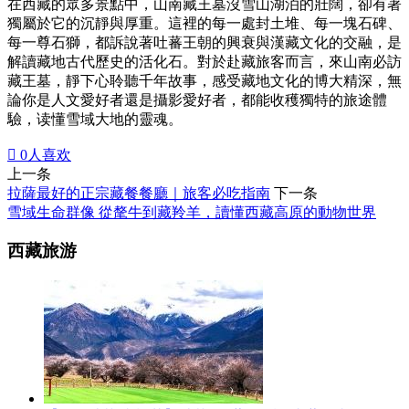
在西藏的眾多景點中，山南藏王墓沒雪山湖泊的壯闊，卻有著
獨屬於它的沉靜與厚重。這裡的每一處封土堆、每一塊石碑、
每一尊石獅，都訴說著吐蕃王朝的興衰與漢藏文化的交融，是
解讀藏地古代歷史的活化石。對於赴藏旅客而言，來山南必訪
藏王墓，靜下心聆聽千年故事，感受藏地文化的博大精深，無
論你是人文愛好者還是攝影愛好者，都能收穫獨特的旅途體
驗，读懂雪域大地的靈魂。

0
人喜欢
上一条
拉薩最好的正宗藏餐餐廳｜旅客必吃指南
下一条
雪域生命群像 從氂牛到藏羚羊，讀懂西藏高原的動物世界
西藏旅游