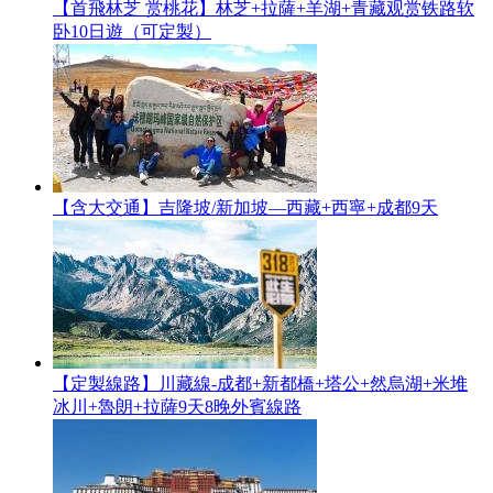
【首飛林芝 赏桃花】林芝+拉薩+羊湖+青藏观赏铁路软
卧10日遊（可定製）
【含大交通】吉隆坡/新加坡—西藏+西寧+成都9天
【定製線路】川藏線-成都+新都橋+塔公+然烏湖+米堆
冰川+魯朗+拉薩9天8晚外賓線路