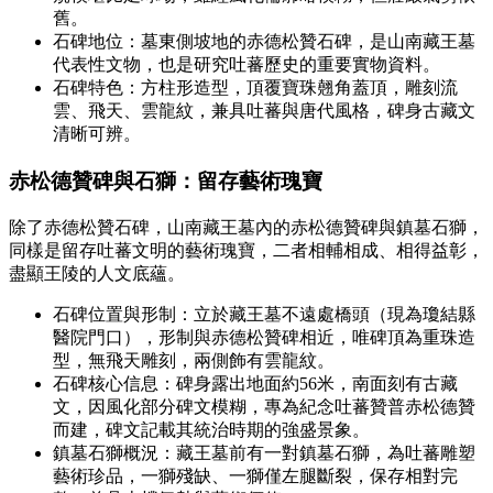
舊。
石碑地位：墓東側坡地的赤德松贊石碑，是山南藏王墓
代表性文物，也是研究吐蕃歷史的重要實物資料。
石碑特色：方柱形造型，頂覆寶珠翹角蓋頂，雕刻流
雲、飛天、雲龍紋，兼具吐蕃與唐代風格，碑身古藏文
清晰可辨。
赤松德贊碑與石獅：留存藝術瑰寶
除了赤德松贊石碑，山南藏王墓內的赤松德贊碑與鎮墓石獅，
同樣是留存吐蕃文明的藝術瑰寶，二者相輔相成、相得益彰，
盡顯王陵的人文底蘊。
石碑位置與形制：立於藏王墓不遠處橋頭（現為瓊結縣
醫院門口），形制與赤德松贊碑相近，唯碑頂為重珠造
型，無飛天雕刻，兩側飾有雲龍紋。
石碑核心信息：碑身露出地面約56米，南面刻有古藏
文，因風化部分碑文模糊，專為紀念吐蕃贊普赤松德贊
而建，碑文記載其統治時期的強盛景象。
鎮墓石獅概況：藏王墓前有一對鎮墓石獅，為吐蕃雕塑
藝術珍品，一獅殘缺、一獅僅左腿斷裂，保存相對完