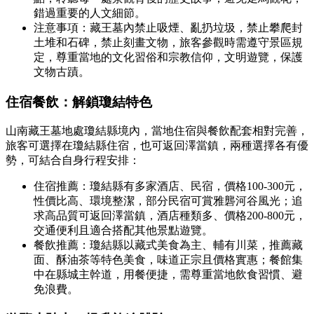
錯過重要的人文細節。
注意事項：藏王墓內禁止吸煙、亂扔垃圾，禁止攀爬封
土堆和石碑，禁止刻畫文物，旅客參觀時需遵守景區規
定，尊重當地的文化習俗和宗教信仰，文明遊覽，保護
文物古蹟。
住宿餐飲：解鎖瓊結特色
山南藏王墓地處瓊結縣境內，當地住宿與餐飲配套相對完善，
旅客可選擇在瓊結縣住宿，也可返回澤當鎮，兩種選擇各有優
勢，可結合自身行程安排：
住宿推薦：瓊結縣有多家酒店、民宿，價格100-300元，
性價比高、環境整潔，部分民宿可賞雅礱河谷風光；追
求高品質可返回澤當鎮，酒店種類多、價格200-800元，
交通便利且適合搭配其他景點遊覽。
餐飲推薦：瓊結縣以藏式美食為主、輔有川菜，推薦藏
面、酥油茶等特色美食，味道正宗且價格實惠；餐館集
中在縣城主幹道，用餐便捷，需尊重當地飲食習慣、避
免浪費。