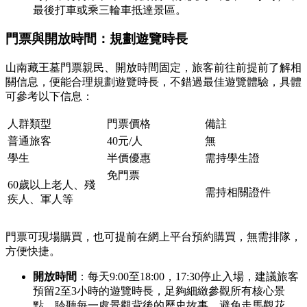
最後打車或乘三輪車抵達景區。
門票與開放時間：規劃遊覽時長
山南藏王墓門票親民、開放時間固定，旅客前往前提前了解相
關信息，便能合理規劃遊覽時長，不錯過最佳遊覽體驗，具體
可參考以下信息：
人群類型
門票價格
備註
普通旅客
40元/人
無
學生
半價優惠
需持學生證
免門票
60歲以上老人、殘
需持相關證件
疾人、軍人等
門票可現場購買，也可提前在網上平台預約購買，無需排隊，
方便快捷。
開放時間
：每天9:00至18:00，17:30停止入場，建議旅客
預留2至3小時的遊覽時長，足夠細緻參觀所有核心景
點，聆聽每一處景觀背後的歷史故事，避免走馬觀花，