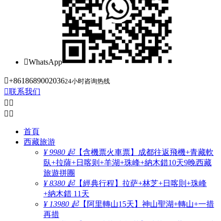

WhatsApp

+8618689002036
24小时咨询热线

联系我们




首頁
西藏旅游
¥ 9980 起
【含機票火車票】成都往返飛機+青藏軟
臥+拉薩+日喀则+羊湖+珠峰+納木錯10天9晚西藏
旅遊拼團
¥ 8380 起
【經典行程】拉萨+林芝+日喀則+珠峰
+納木錯 11天
¥ 13980 起
【阿里轉山15天】神山聖湖+轉山+一措
再措