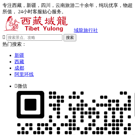
专注西藏，新疆，四川，云南旅游二十余年，纯玩优享，物超
所值， 24小时客服贴心服务。
域龍旅行社

搜索
热门搜索：
新疆
西藏
成都
阿里环线

微信