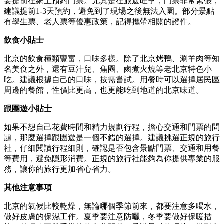
要提前在網上預約門票。尤其是在旅遊旺季，門票非常緊張，
建議提前1-3天預約，避免到了現場之後無法入園。部分景點
有學生票、老人票等優惠政策，記得攜帶相關的證件。
飲食小貼士
北京的飲食種類豐富，口味多樣。除了北京烤鴨、涮羊肉等知
名美食之外，還有豆汁兒、焦圈、鹵煮火燒等老北京特色小
吃。建議根據自己的口味，按需嘗試。用餐時可以選擇居民區
周邊的餐館，性價比更高，也更能吃到地道的北京味道。
跟團遊小貼士
如果不想自己花費時間和精力規劃行程，擔心交通和門票的問
題，那麼選擇跟團遊是一個不錯的選擇。建議挑選正規的旅行
社，仔細閱讀行程細則，確認是否包含景點門票、交通和用餐
等費用，避免隱形消費。正規的旅行社能夠為你提供專業的服
務，讓你的旅行更加省心省力。
其他注意事項
北京的氣候比較乾燥，無論哪個季節前來，都要注意多喝水，
做好皮膚的保濕工作。夏季要注意防曬，冬季要做好保暖措