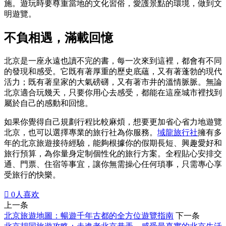
施。遊玩時要尊重當地的文化習俗，愛護景點的環境，做到文
明遊覽。
不負相遇，滿載回憶
北京是一座永遠也讀不完的書，每一次來到這裡，都會有不同
的發現和感受。它既有著厚重的歷史底蘊，又有著蓬勃的現代
活力；既有著皇家的大氣磅礴，又有著市井的溫情脈脈。無論
北京適合玩幾天，只要你用心去感受，都能在這座城市裡找到
屬於自己的感動和回憶。
如果你覺得自己規劃行程比較麻煩，想要更加省心省力地遊覽
北京，也可以選擇專業的旅行社為你服務。
域龍旅行社
擁有多
年的北京旅遊接待經驗，能夠根據你的假期長短、興趣愛好和
旅行預算，為你量身定制個性化的旅行方案。全程貼心安排交
通、門票、住宿等事宜，讓你無需操心任何瑣事，只需專心享
受旅行的快樂。

0
人喜欢
上一条
北京旅遊地圖：暢遊千年古都的全方位遊覽指南
下一条