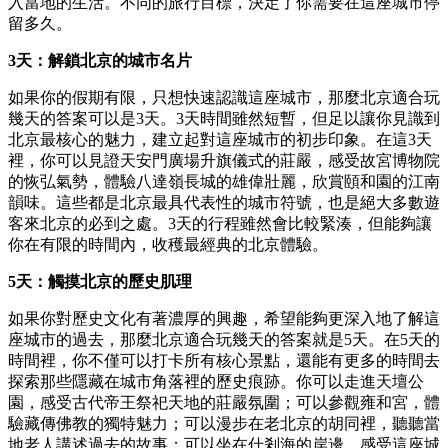
入當地的生活。不同的旅行目標，決定了你需要在這座城市停
留多久。
3天：解鎖北京的城市名片
如果你的假期有限，只想快速認識這座城市，那麼北京適合玩
幾天的答案可以是3天。3天時間雖然短暫，但足以讓你見識到
北京最核心的魅力，建立起對這座城市的初步印象。在這3天
裡，你可以見證天安門廣場升旗儀式的莊嚴，感受故宮博物院
的恢弘氣勢，體驗八達嶺長城的雄偉壯麗，欣賞頤和園的江南
韻味。這些都是北京最具代表性的城市符號，也是絕大多數遊
客來北京的必到之處。3天的行程雖然會比較緊湊，但能夠讓
你在有限的時間內，收穫最經典的北京體驗。
5天：觸摸北京的歷史肌理
如果你對歷史文化有著濃厚的興趣，希望能夠更深入地了解這
座城市的過去，那麼北京適合玩幾天的答案就是5天。在5天的
時間裡，你不僅可以打卡所有核心景點，還能有更多的時間去
探索那些隱藏在城市角落裡的歷史痕跡。你可以走進天壇公
園，感受古代帝王祭祀天地的莊嚴氛圍；可以參觀雍和宮，體
驗藏傳佛教的獨特魅力；可以漫步在老北京的胡同裡，聽聽當
地老人講述過去的故事；可以坐在什剎海的岸邊，感受這座城