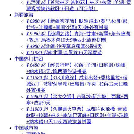
¥ 面議 起
【首飛林芝 赏桃花】林芝+拉薩+羊湖+青
藏观赏铁路软卧10日遊（可定製）
新疆旅游
¥ 6980 起
【新疆杏花節】臥進飛出+賽里木湖+那
拉提+吐爾根+圖開沙漠8天7晚外賓拼團
¥ 9980 起
【絲綢之路】青海+甘肅+新疆+茶卡鹽湖
+敦煌+烏魯木齊10天9晚西北旅遊拼團
¥ 4980 起
北疆·沙漠草原獨庫公路9天
¥ 11980 起
南北疆·全景線16天深度遊
中国热门拼团
¥ 6480 起
【經典行程】拉薩+羊湖+日喀则+珠峰
+納木錯8天7晚西藏旅遊拼團
¥ 11580 起
【318川藏線】成都出發+香格里拉+稻
城亞丁+波密然烏湖+巴鬆措+羊湖+拉薩12天11晚
外賓拼團
¥ 16800 起
【含大交通】吉隆坡/新加坡—西藏+西
寧+成都9天
¥ 11980 起
【含機票火車票】成都往返飛機+青藏
軟臥+拉薩+林芝+南迦巴瓦峰+日喀则+羊湖+珠峰
+納木錯13天12晚西藏旅遊拼團
中国城市游