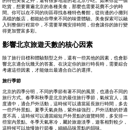
的特色美食之外，還有很多地道的老北京小吃。如果你是一個
吃貨，想要嘗遍北京的各種美食，那麼也需要花費不少的時
間。你可以在不同的街區尋找各種特色餐館，從街邊的小攤到
高檔的飯店，都能給你帶來不同的味蕾體驗。美食探索可以融
入到整個行程當中，不需要單獨安排時間，但會讓你的旅行變
得更加豐富多彩。
影響北京旅遊天數的核心因素
除了旅行目標和體驗類型之外，還有一些其他的因素，也會影
響北京適合玩幾天的答案。在決定你的旅行時長時，需要綜合
考慮這些因素，才能做出最適合自己的選擇。
旅行季節
北京的四季分明，不同的季節有著不同的風景，也適合不同的
旅行方式。春季和秋季是北京的最佳旅行季節，氣候宜人，溫
度適中，適合戶外活動，這時候可以適當延長旅行時間，多去
一些戶外景點。夏季天氣炎熱，紫外線強烈，戶外活動的舒適
度不高，這時候可以適當縮短戶外景點的遊覽時間，多安排一
些室內景點。冬季天氣寒冷，屬於旅遊淡季，遊客相對較少，
這時候可以放慢旅行節奏，細細品味景點的韻味。