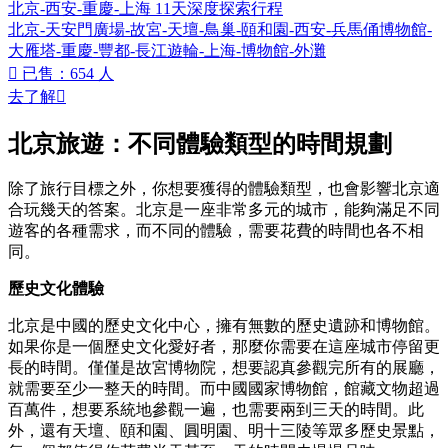
北京-西安-重慶-上海 11天深度探索行程
北京-天安門廣場-故宮-天壇-鳥巢-頤和園-西安-兵馬俑博物館-
大雁塔-重慶-豐都-長江遊輪-上海-博物館-外灘

已售：654 人
去了解

北京旅遊：不同體驗類型的時間規劃
除了旅行目標之外，你想要獲得的體驗類型，也會影響北京適
合玩幾天的答案。北京是一座非常多元的城市，能夠滿足不同
遊客的各種需求，而不同的體驗，需要花費的時間也各不相
同。
歷史文化體驗
北京是中國的歷史文化中心，擁有無數的歷史遺跡和博物館。
如果你是一個歷史文化愛好者，那麼你需要在這座城市停留更
長的時間。僅僅是故宮博物院，想要認真參觀完所有的展廳，
就需要至少一整天的時間。而中國國家博物館，館藏文物超過
百萬件，想要系統地參觀一遍，也需要兩到三天的時間。此
外，還有天壇、頤和園、圓明園、明十三陵等眾多歷史景點，