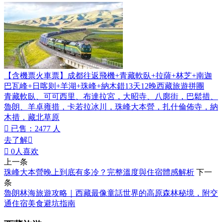
【含機票火車票】成都往返飛機+青藏軟臥+拉薩+林芝+南迦
巴瓦峰+日喀则+羊湖+珠峰+納木錯13天12晚西藏旅遊拼團
青藏軟臥、可可西里、布達拉宮，大昭寺、八廓街，巴鬆措、
魯朗、羊卓雍措，卡若拉冰川，珠峰大本營，扎什倫佈寺，納
木措，藏北草原

已售：2477 人
去了解


0
人喜欢
上一条
珠峰大本營晚上到底有多冷？完整溫度與住宿體感解析
下一
条
魯朗林海旅遊攻略｜西藏最像童話世界的高原森林秘境，附交
通住宿美食避坑指南