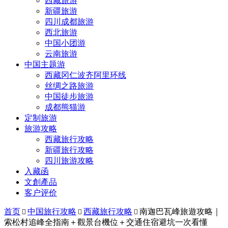
西藏旅游
新疆旅游
四川成都旅游
西北旅游
中国小团游
云南旅游
中国主题游
西藏冈仁波齐阿里环线
丝绸之路旅游
中国徒步旅游
成都熊猫游
定制旅游
旅游攻略
西藏旅行攻略
新疆旅行攻略
四川旅游攻略
入藏函
文創產品
客户评价
首页
中国旅行攻略
西藏旅行攻略
南迦巴瓦峰旅遊攻略｜



索松村追峰全指南＋觀景台機位＋交通住宿避坑一次看懂