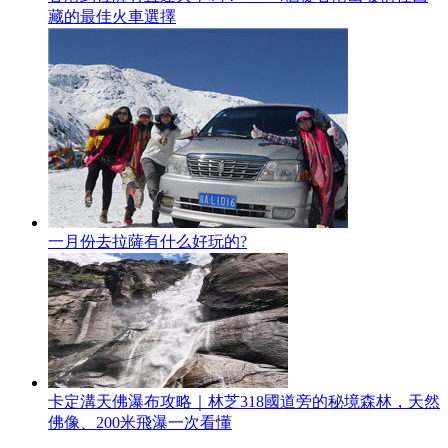
藏的最佳火車選擇
一月份去拉薩有什么好玩的?
卡定溝天佛瀑布攻略｜林芝318國道旁的秘境森林，天然
佛像、200米飛瀑一次看懂