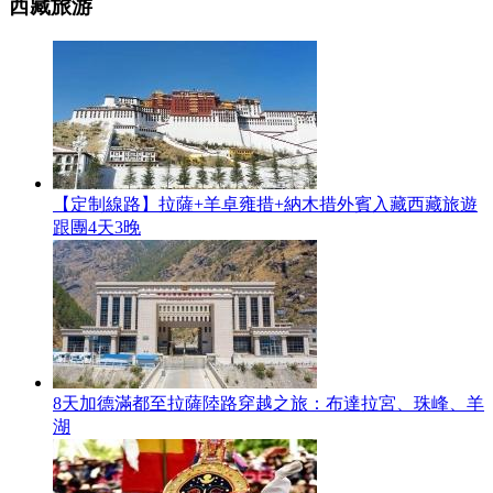
西藏旅游
【定制線路】拉薩+羊卓雍措+納木措外賓入藏西藏旅遊
跟團4天3晚
8天加德滿都至拉薩陸路穿越之旅：布達拉宮、珠峰、羊
湖