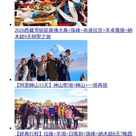
2026西藏雪頓節展佛大典+珠峰+布達拉宮+羊卓雍措+納
木錯9天朝聖之旅
【阿里轉山15天】神山聖湖+轉山+一措再措
【經典行程】拉薩+羊湖+日喀则+珠峰+納木錯8天7晚西