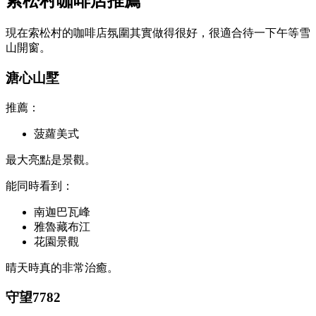
索松村咖啡店推薦
現在索松村的咖啡店氛圍其實做得很好，很適合待一下午等雪
山開窗。
溏心山墅
推薦：
菠蘿美式
最大亮點是景觀。
能同時看到：
南迦巴瓦峰
雅魯藏布江
花園景觀
晴天時真的非常治癒。
守望7782