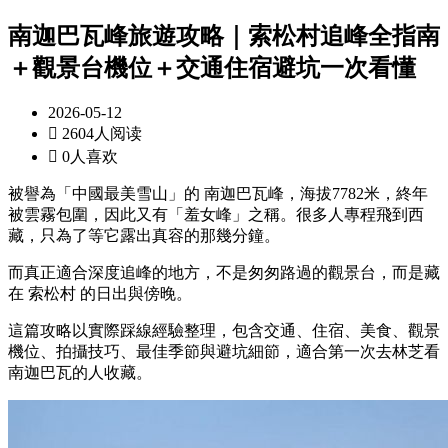
南迦巴瓦峰旅遊攻略｜索松村追峰全指南
＋觀景台機位＋交通住宿避坑一次看懂
2026-05-12

2604人阅读

0人喜欢
被譽為「中國最美雪山」的
南迦巴瓦峰
，海拔7782米，終年
被雲霧包圍，因此又有「羞女峰」之稱。很多人專程飛到西
藏，只為了等它露出真容的那幾分鐘。
而真正適合深度追峰的地方，不是匆匆路過的觀景台，而是藏
在
索松村
的日出與傍晚。
這篇攻略以實際踩線經驗整理，包含交通、住宿、美食、觀景
機位、拍攝技巧、最佳季節與避坑細節，適合第一次去林芝看
南迦巴瓦的人收藏。