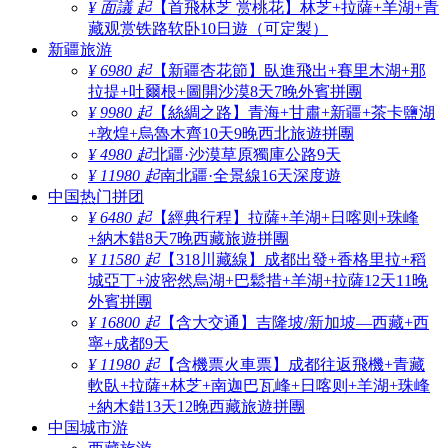
¥ 面議 起
【首飛林芝 赏桃花】林芝+拉薩+羊湖+青
藏观赏铁路软卧10日遊（可定製）
新疆旅游
¥ 6980 起
【新疆杏花節】臥進飛出+賽里木湖+那
拉提+吐爾根+圖開沙漠8天7晚外賓拼團
¥ 9980 起
【絲綢之路】青海+甘肅+新疆+茶卡鹽湖
+敦煌+烏魯木齊10天9晚西北旅遊拼團
¥ 4980 起
北疆·沙漠草原獨庫公路9天
¥ 11980 起
南北疆·全景線16天深度遊
中国热门拼团
¥ 6480 起
【經典行程】拉薩+羊湖+日喀则+珠峰
+納木錯8天7晚西藏旅遊拼團
¥ 11580 起
【318川藏線】成都出發+香格里拉+稻
城亞丁+波密然烏湖+巴鬆措+羊湖+拉薩12天11晚
外賓拼團
¥ 16800 起
【含大交通】吉隆坡/新加坡—西藏+西
寧+成都9天
¥ 11980 起
【含機票火車票】成都往返飛機+青藏
軟臥+拉薩+林芝+南迦巴瓦峰+日喀则+羊湖+珠峰
+納木錯13天12晚西藏旅遊拼團
中国城市游