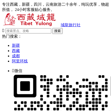
专注西藏，新疆，四川，云南旅游二十余年，纯玩优享，物超
所值， 24小时客服贴心服务。
域龍旅行社

搜索
热门搜索：
新疆
西藏
成都
阿里环线

微信