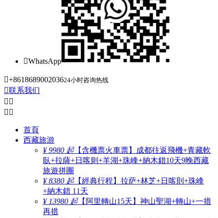

WhatsApp

+8618689002036
24小时咨询热线

联系我们




首頁
西藏旅游
¥ 9980 起
【含機票火車票】成都往返飛機+青藏軟
臥+拉薩+日喀则+羊湖+珠峰+納木錯10天9晚西藏
旅遊拼團
¥ 8380 起
【經典行程】拉萨+林芝+日喀則+珠峰
+納木錯 11天
¥ 13980 起
【阿里轉山15天】神山聖湖+轉山+一措
再措