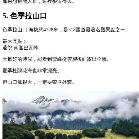
如果想避開人群，這裡很值得去。
5. 色季拉山口
色季拉山口
海拔約4728米，是318國道最著名觀景點之一。
最大亮點：
遠眺
南迦巴瓦峰
。
天氣好的時候，能看到雪峰從雲層後面露出全貌。
夏季杜鵑花海也非常漂亮。
但山口風很大，一定要帶厚外套。