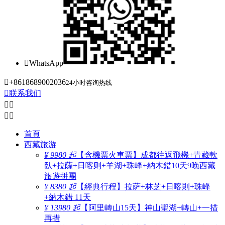

WhatsApp

+8618689002036
24小时咨询热线

联系我们




首頁
西藏旅游
¥ 9980 起
【含機票火車票】成都往返飛機+青藏軟
臥+拉薩+日喀则+羊湖+珠峰+納木錯10天9晚西藏
旅遊拼團
¥ 8380 起
【經典行程】拉萨+林芝+日喀則+珠峰
+納木錯 11天
¥ 13980 起
【阿里轉山15天】神山聖湖+轉山+一措
再措