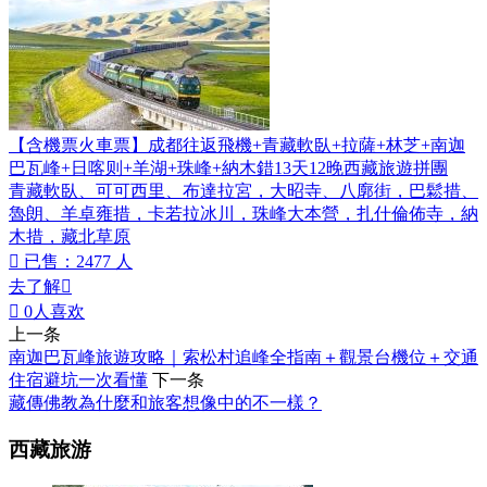
【含機票火車票】成都往返飛機+青藏軟臥+拉薩+林芝+南迦
巴瓦峰+日喀则+羊湖+珠峰+納木錯13天12晚西藏旅遊拼團
青藏軟臥、可可西里、布達拉宮，大昭寺、八廓街，巴鬆措、
魯朗、羊卓雍措，卡若拉冰川，珠峰大本營，扎什倫佈寺，納
木措，藏北草原

已售：2477 人
去了解


0
人喜欢
上一条
南迦巴瓦峰旅遊攻略｜索松村追峰全指南＋觀景台機位＋交通
住宿避坑一次看懂
下一条
藏傳佛教為什麼和旅客想像中的不一樣？
西藏旅游