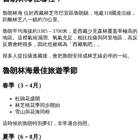
魯朗林海
位於西藏林芝市巴宜區魯朗鎮，地處318國道沿線，
距離林芝八一鎮約70公里。
魯朗平均海拔約3385－3700米，是西藏少見森林覆蓋率極高的
地區。這裡氣候濕潤、氧氣充足，相比拉薩與阿里地區，高反
反應會輕很多，因此也被稱為「西藏氧吧」。
很多人從拉薩進藏後，會把魯朗安排成林芝線必停的一站。
魯朗林海最佳旅遊季節
春季（3－4月）
杜鵑花盛開
林芝桃花季同步開始
雪山與花海同框
這時候的魯朗特別夢幻，非常適合拍照。
夏季（6－8月）