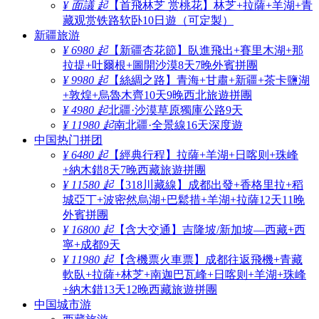
¥ 面議 起
【首飛林芝 赏桃花】林芝+拉薩+羊湖+青
藏观赏铁路软卧10日遊（可定製）
新疆旅游
¥ 6980 起
【新疆杏花節】臥進飛出+賽里木湖+那
拉提+吐爾根+圖開沙漠8天7晚外賓拼團
¥ 9980 起
【絲綢之路】青海+甘肅+新疆+茶卡鹽湖
+敦煌+烏魯木齊10天9晚西北旅遊拼團
¥ 4980 起
北疆·沙漠草原獨庫公路9天
¥ 11980 起
南北疆·全景線16天深度遊
中国热门拼团
¥ 6480 起
【經典行程】拉薩+羊湖+日喀则+珠峰
+納木錯8天7晚西藏旅遊拼團
¥ 11580 起
【318川藏線】成都出發+香格里拉+稻
城亞丁+波密然烏湖+巴鬆措+羊湖+拉薩12天11晚
外賓拼團
¥ 16800 起
【含大交通】吉隆坡/新加坡—西藏+西
寧+成都9天
¥ 11980 起
【含機票火車票】成都往返飛機+青藏
軟臥+拉薩+林芝+南迦巴瓦峰+日喀则+羊湖+珠峰
+納木錯13天12晚西藏旅遊拼團
中国城市游