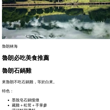
魯朗林海
魯朗必吃美食推薦
魯朗石鍋雞
來魯朗不吃石鍋雞，等於白來。
特色：
墨脫皂石鍋慢燉
藏雞＋松茸＋手掌參