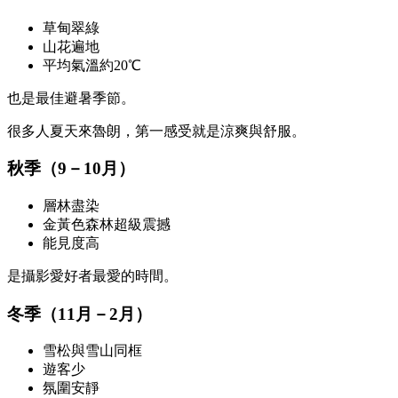
草甸翠綠
山花遍地
平均氣溫約20℃
也是最佳避暑季節。
很多人夏天來魯朗，第一感受就是涼爽與舒服。
秋季（9－10月）
層林盡染
金黃色森林超級震撼
能見度高
是攝影愛好者最愛的時間。
冬季（11月－2月）
雪松與雪山同框
遊客少
氛圍安靜