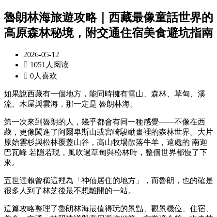
魯朗林海旅遊攻略｜西藏最像童話世界的
高原森林秘境，附交通住宿美食避坑指南
2026-05-12

1051人阅读

0人喜欢
如果說西藏有一個地方，能同時擁有雪山、森林、草甸、溪
流、木屋與雲海，那一定是
魯朗林海
。
第一次來到魯朗的人，幾乎都會有同一種感覺——不像在西
藏，更像闖進了阿爾卑斯山或宮崎駿動畫裡的森林世界。大片
原始雲杉與松林覆蓋山谷，高山牧場散落牛羊，遠處的
南迦
巴瓦峰
若隱若現，風吹過草甸與松林時，整個世界都慢了下
來。
五世達賴曾稱這裡為「神仙居住的地方」，而魯朗，也的確是
很多人到了林芝後最不想離開的一站。
這篇攻略整理了魯朗林海最值得玩的景點、觀景機位、住宿、