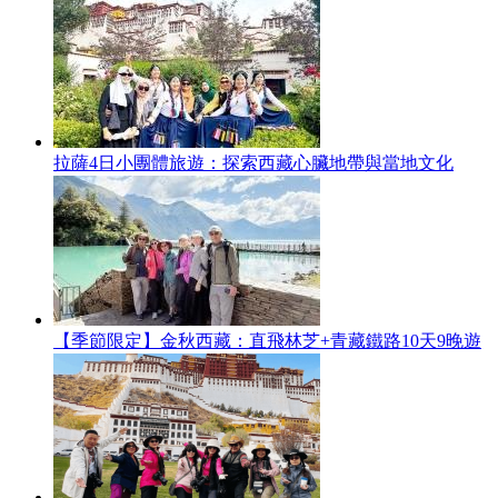
拉薩4日小團體旅遊：探索西藏心臟地帶與當地文化
【季節限定】金秋西藏：直飛林芝+青藏鐵路10天9晚遊