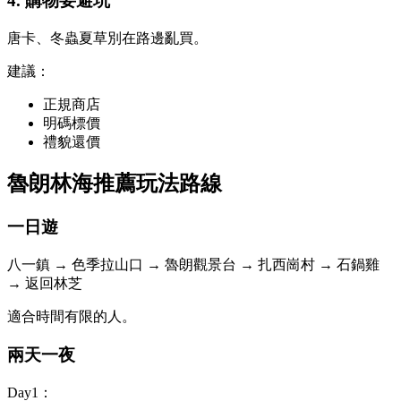
4. 購物要避坑
唐卡、冬蟲夏草別在路邊亂買。
建議：
正規商店
明碼標價
禮貌還價
魯朗林海推薦玩法路線
一日遊
八一鎮 → 色季拉山口 → 魯朗觀景台 → 扎西崗村 → 石鍋雞
→ 返回林芝
適合時間有限的人。
兩天一夜
Day1：