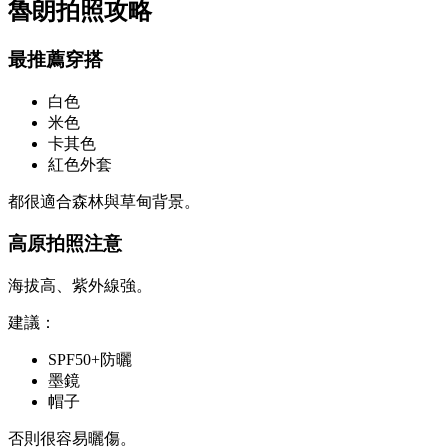
魯朗拍照攻略
最推薦穿搭
白色
米色
卡其色
紅色外套
都很適合森林與草甸背景。
高原拍照注意
海拔高、紫外線強。
建議：
SPF50+防曬
墨鏡
帽子
否則很容易曬傷。