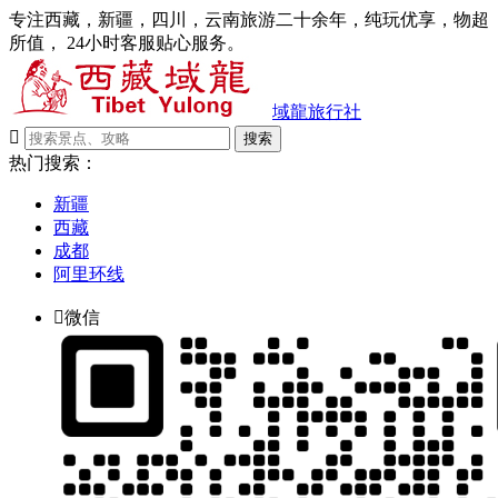
专注西藏，新疆，四川，云南旅游二十余年，纯玩优享，物超
所值， 24小时客服贴心服务。
域龍旅行社

搜索
热门搜索：
新疆
西藏
成都
阿里环线

微信