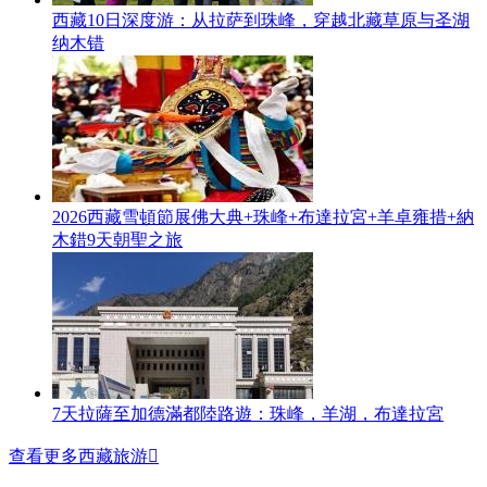
西藏10日深度游：从拉萨到珠峰，穿越北藏草原与圣湖
纳木错
2026西藏雪頓節展佛大典+珠峰+布達拉宮+羊卓雍措+納
木錯9天朝聖之旅
7天拉薩至加德滿都陸路遊：珠峰，羊湖，布達拉宮
查看更多西藏旅游
