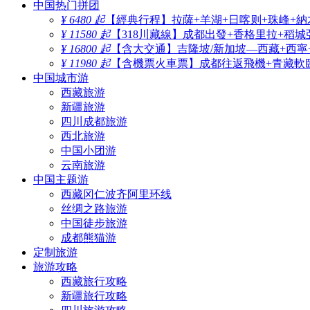
中国热门拼团
¥ 6480 起
【經典行程】拉薩+羊湖+日喀则+珠峰+納
¥ 11580 起
【318川藏線】成都出發+香格里拉+稻城
¥ 16800 起
【含大交通】吉隆坡/新加坡—西藏+西寧
¥ 11980 起
【含機票火車票】成都往返飛機+青藏軟臥
中国城市游
西藏旅游
新疆旅游
四川成都旅游
西北旅游
中国小团游
云南旅游
中国主题游
西藏冈仁波齐阿里环线
丝绸之路旅游
中国徒步旅游
成都熊猫游
定制旅游
旅游攻略
西藏旅行攻略
新疆旅行攻略