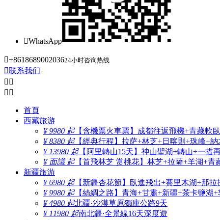

WhatsApp

+8618689002036
24小时咨询热线

联系我们




首頁
西藏旅游
¥ 9980 起
【含機票火車票】成都往返飛機+青藏軟臥+
¥ 8380 起
【經典行程】拉萨+林芝+日喀則+珠峰+納木
¥ 13980 起
【阿里轉山15天】神山聖湖+轉山+一措
¥ 面議 起
【首飛林芝 赏桃花】林芝+拉薩+羊湖+青
新疆旅游
¥ 6980 起
【新疆杏花節】臥進飛出+賽里木湖+那拉
¥ 9980 起
【絲綢之路】青海+甘肅+新疆+茶卡鹽湖+
¥ 4980 起
北疆·沙漠草原獨庫公路9天
¥ 11980 起
南北疆·全景線16天深度遊