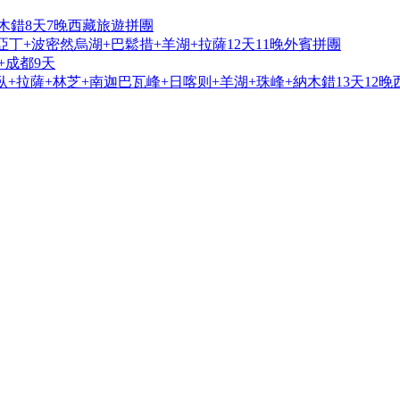
木錯8天7晚西藏旅遊拼團
亞丁+波密然烏湖+巴鬆措+羊湖+拉薩12天11晚外賓拼團
+成都9天
+拉薩+林芝+南迦巴瓦峰+日喀则+羊湖+珠峰+納木錯13天12