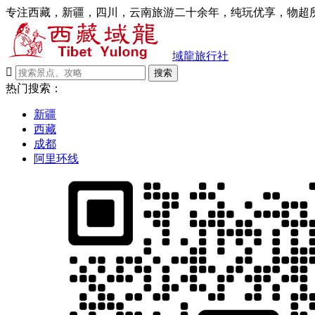
专注西藏，新疆，四川，云南旅游二十余年，纯玩优享，物超所
域龍旅行社

搜索
热门搜索：
新疆
西藏
成都
阿里环线