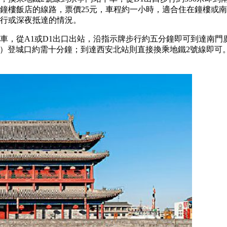
鐘樓飯店的線路，票價25元，車程約一小時，適合住在鐘樓或
人同行或深夜抵達的情況。
車，從A1或D1出口出站，沿指示牌步行約五分鐘即可到達南門
門）登城口約需十分鐘；到達西安北站則直接換乘地鐵2號線即可