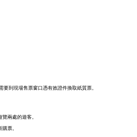
票需要到現場售票窗口憑有效證件換取紙質票。
遊覽兩處的遊客。
新購票。