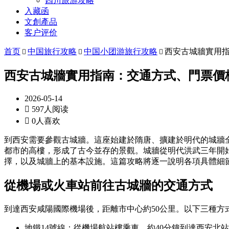
四川旅游攻略
入藏函
文創產品
客户评价
首页
中国旅行攻略
中国小团游旅行攻略
西安古城牆實用



西安古城牆實用指南：交通方式、門票價
2026-05-14

597人阅读

0人喜欢
到西安需要參觀古城牆。這座始建於隋唐、擴建於明代的城牆全
都市的高樓，形成了古今並存的景觀。城牆從明代洪武三年開
擇，以及城牆上的基本設施。這篇攻略將逐一說明各項具體細
從機場或火車站前往古城牆的交通方式
到達西安咸陽國際機場後，距離市中心約50公里。以下三種方
地鐵14號線：從機場航站樓乘車，約40分鐘到達西安北