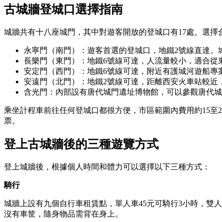
古城牆登城口選擇指南
城牆共有十八座城門，其中對遊客開放的登城口有17處。選擇
永寧門（南門）：遊客首選的登城口，地鐵2號線直達。城
長樂門（東門）：地鐵6號線可達，人流量較小，適合從
安定門（西門）：地鐵6號線可達，附近有護城河遊船專
安遠門（北門）：地鐵2號線可達，距離西安火車站較近
含光門：內部設有唐代城門遺址博物館，可以參觀唐代城
乘坐計程車前往任何登城口都很方便，市區範圍內費用約15至
票。
登上古城牆後的三種遊覽方式
登上城牆後，根據個人時間和體力可以選擇以下三種方式：
騎行
城牆上設有九個自行車租賃點，單人車45元可騎行3小時，雙人
沒有車筐，隨身物品需背在身上。