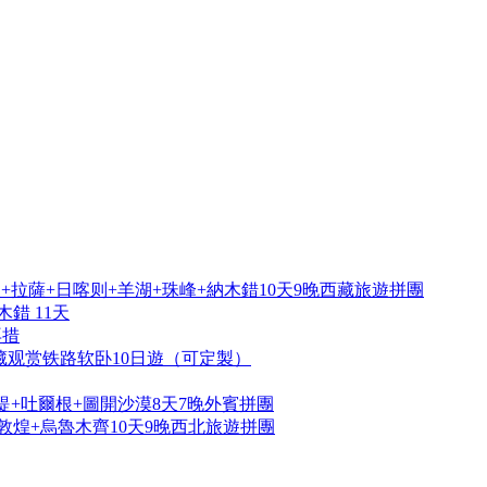
拉薩+日喀则+羊湖+珠峰+納木錯10天9晚西藏旅遊拼團
錯 11天
再措
藏观赏铁路软卧10日遊（可定製）
提+吐爾根+圖開沙漠8天7晚外賓拼團
敦煌+烏魯木齊10天9晚西北旅遊拼團