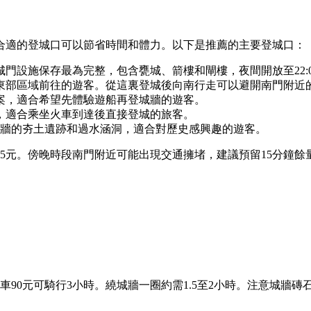
合適的登城口可以節省時間和體力。以下是推薦的主要登城口：
門設施保存最為完整，包含甕城、箭樓和閘樓，夜間開放至22:0
東部區域前往的遊客。從這裏登城後向南行走可以避開南門附近
案，適合希望先體驗遊船再登城牆的遊客。
，適合乘坐火車到達後直接登城的旅客。
牆的夯土遺跡和過水涵洞，適合對歷史感興趣的遊客。
25元。傍晚時段南門附近可能出現交通擁堵，建議預留15分鐘
車90元可騎行3小時。繞城牆一圈約需1.5至2小時。注意城牆