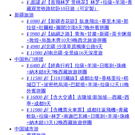
¥ 面議 起
【首飛林芝 赏桃花】林芝+拉薩+羊湖+青
藏观赏铁路软卧10日遊（可定製）
新疆旅游
¥ 6980 起
【新疆杏花節】臥進飛出+賽里木湖+那
拉提+吐爾根+圖開沙漠8天7晚外賓拼團
¥ 9980 起
【絲綢之路】青海+甘肅+新疆+茶卡鹽湖
+敦煌+烏魯木齊10天9晚西北旅遊拼團
¥ 4980 起
北疆·沙漠草原獨庫公路9天
¥ 11980 起
南北疆·全景線16天深度遊
中国热门拼团
¥ 6480 起
【經典行程】拉薩+羊湖+日喀则+珠峰
+納木錯8天7晚西藏旅遊拼團
¥ 11580 起
【318川藏線】成都出發+香格里拉+稻
城亞丁+波密然烏湖+巴鬆措+羊湖+拉薩12天11晚
外賓拼團
¥ 16800 起
【含大交通】吉隆坡/新加坡—西藏+西
寧+成都9天
¥ 11980 起
【含機票火車票】成都往返飛機+青藏
軟臥+拉薩+林芝+南迦巴瓦峰+日喀则+羊湖+珠峰
+納木錯13天12晚西藏旅遊拼團
中国城市游