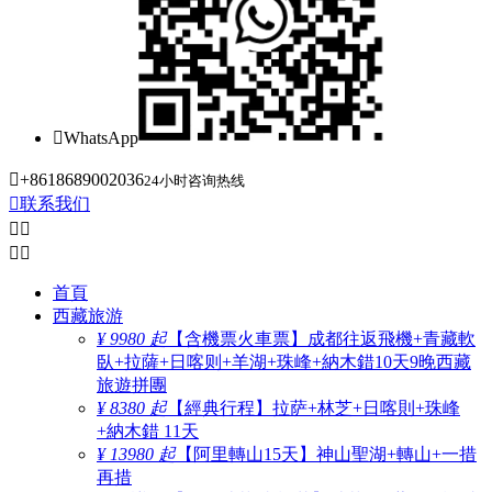

WhatsApp

+8618689002036
24小时咨询热线

联系我们




首頁
西藏旅游
¥ 9980 起
【含機票火車票】成都往返飛機+青藏軟
臥+拉薩+日喀则+羊湖+珠峰+納木錯10天9晚西藏
旅遊拼團
¥ 8380 起
【經典行程】拉萨+林芝+日喀則+珠峰
+納木錯 11天
¥ 13980 起
【阿里轉山15天】神山聖湖+轉山+一措
再措