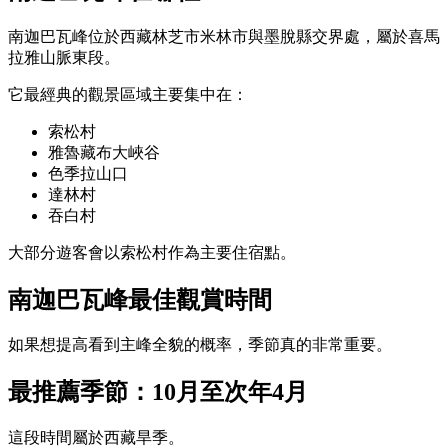
南迦巴瓦峰位於西藏林芝市米林市與墨脫縣交界處，屬於喜馬
拉雅山脈東段。
它最經典的觀景區域主要集中在：
索松村
雅魯藏布大峽谷
色季拉山口
達林村
吞白村
大部分遊客會以索松村作為主要住宿點。
南迦巴瓦峰最佳觀賞時間
如果想提高看到主峰全貌的概率，季節真的非常重要。
最推薦季節：10月至次年4月
這段時間屬於西藏旱季。