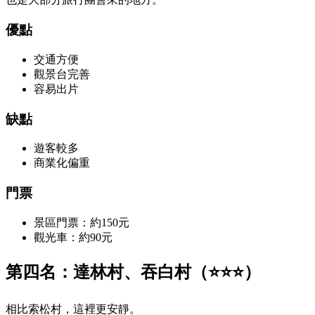
優點
交通方便
觀景台完善
容易出片
缺點
遊客較多
商業化偏重
門票
景區門票：約150元
觀光車：約90元
第四名：達林村、吞白村（⭐⭐⭐）
相比索松村，這裡更安靜。