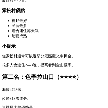
最經典的位置。
索松村優點
視野最好
民宿最多
適合連住蹲天氣
配套成熟
小提示
住索松村通常可以退部分景區觀光車押金。
很多人會連住2—3晚，提高看到金山概率。
第二名：色季拉山口（⭐⭐⭐⭐）
海拔4728米。
位於318國道旁。
這裡最大的優勢是：