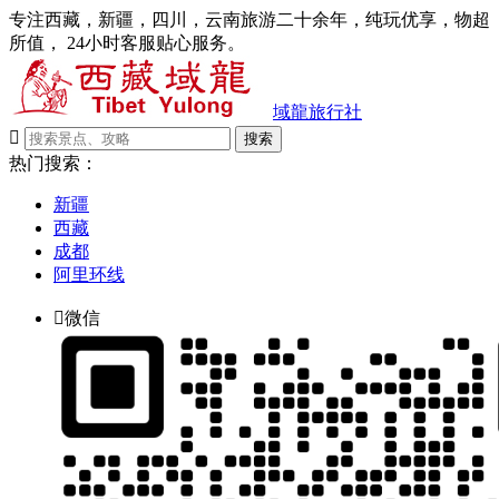
专注西藏，新疆，四川，云南旅游二十余年，纯玩优享，物超
所值， 24小时客服贴心服务。
域龍旅行社

搜索
热门搜索：
新疆
西藏
成都
阿里环线

微信