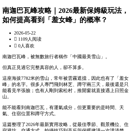
南迦巴瓦峰攻略｜2026最新保姆級玩法，
如何提高看到「羞女峰」的概率？
2026-05-22

1109人阅读

0人喜欢
南迦巴瓦峰，被無數旅行者稱作「中國最美雪山」。
但真正見過它完整真容的人，卻不算多。
這座海拔7782米的雪山，常年被雲霧遮擋，因此也有了「羞女
峰」的名字。很多人專門飛到林芝、蹲守兩三天，最後還是只
能看見半張臉；也有人剛到索松村，推開窗就直接遇上日照金
山。
能不能看到南迦巴瓦，有運氣成分，但更重要的是時間、天
氣、住宿位置和蹲守方式。
這篇整理了2026年最新實用攻略，從最佳季節、觀景機位、住
宿避坑、交通方式、拍攝技巧到高反與保暖建議一次講清楚，