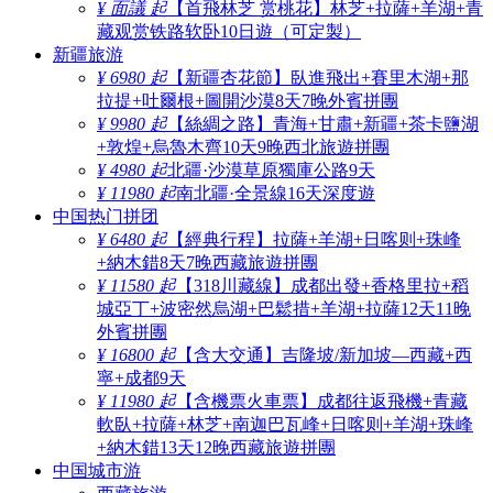
¥ 面議 起
【首飛林芝 赏桃花】林芝+拉薩+羊湖+青
藏观赏铁路软卧10日遊（可定製）
新疆旅游
¥ 6980 起
【新疆杏花節】臥進飛出+賽里木湖+那
拉提+吐爾根+圖開沙漠8天7晚外賓拼團
¥ 9980 起
【絲綢之路】青海+甘肅+新疆+茶卡鹽湖
+敦煌+烏魯木齊10天9晚西北旅遊拼團
¥ 4980 起
北疆·沙漠草原獨庫公路9天
¥ 11980 起
南北疆·全景線16天深度遊
中国热门拼团
¥ 6480 起
【經典行程】拉薩+羊湖+日喀则+珠峰
+納木錯8天7晚西藏旅遊拼團
¥ 11580 起
【318川藏線】成都出發+香格里拉+稻
城亞丁+波密然烏湖+巴鬆措+羊湖+拉薩12天11晚
外賓拼團
¥ 16800 起
【含大交通】吉隆坡/新加坡—西藏+西
寧+成都9天
¥ 11980 起
【含機票火車票】成都往返飛機+青藏
軟臥+拉薩+林芝+南迦巴瓦峰+日喀则+羊湖+珠峰
+納木錯13天12晚西藏旅遊拼團
中国城市游