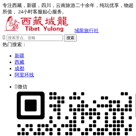
专注西藏，新疆，四川，云南旅游二十余年，纯玩优享，物超
所值， 24小时客服贴心服务。
域龍旅行社

搜索
热门搜索：
新疆
西藏
成都
阿里环线

微信