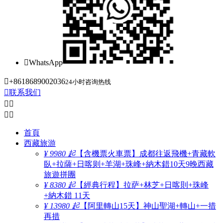

WhatsApp

+8618689002036
24小时咨询热线

联系我们




首頁
西藏旅游
¥ 9980 起
【含機票火車票】成都往返飛機+青藏軟
臥+拉薩+日喀则+羊湖+珠峰+納木錯10天9晚西藏
旅遊拼團
¥ 8380 起
【經典行程】拉萨+林芝+日喀則+珠峰
+納木錯 11天
¥ 13980 起
【阿里轉山15天】神山聖湖+轉山+一措
再措