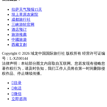
拉萨天气预报15天
坝上草原农家院
成都旅行社
三峡游轮官网
酒店预订
旅游推薦
中國旅遊
西藏文創
Copyright © 2026 域龙中国国际旅行社 版权所有 经营许可证编
号：L-XZ00144
法律声明：本站部分图文内容取自互联网。您若发现有侵略您
著作权行为，请及时告知，我们工作人员将在第一时间删除侵
权作品、停止继续传播。

目录

电话

微信
立即咨询