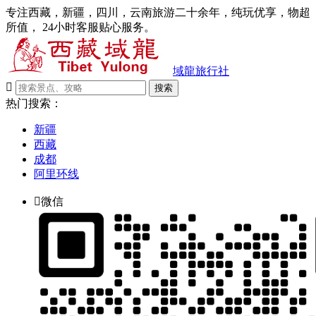
专注西藏，新疆，四川，云南旅游二十余年，纯玩优享，物超
所值， 24小时客服贴心服务。
域龍旅行社

搜索
热门搜索：
新疆
西藏
成都
阿里环线

微信