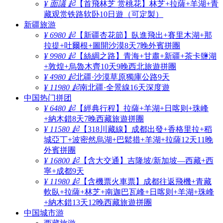
¥ 面議 起
【首飛林芝 赏桃花】林芝+拉薩+羊湖+青
藏观赏铁路软卧10日遊（可定製）
新疆旅游
¥ 6980 起
【新疆杏花節】臥進飛出+賽里木湖+那
拉提+吐爾根+圖開沙漠8天7晚外賓拼團
¥ 9980 起
【絲綢之路】青海+甘肅+新疆+茶卡鹽湖
+敦煌+烏魯木齊10天9晚西北旅遊拼團
¥ 4980 起
北疆·沙漠草原獨庫公路9天
¥ 11980 起
南北疆·全景線16天深度遊
中国热门拼团
¥ 6480 起
【經典行程】拉薩+羊湖+日喀则+珠峰
+納木錯8天7晚西藏旅遊拼團
¥ 11580 起
【318川藏線】成都出發+香格里拉+稻
城亞丁+波密然烏湖+巴鬆措+羊湖+拉薩12天11晚
外賓拼團
¥ 16800 起
【含大交通】吉隆坡/新加坡—西藏+西
寧+成都9天
¥ 11980 起
【含機票火車票】成都往返飛機+青藏
軟臥+拉薩+林芝+南迦巴瓦峰+日喀则+羊湖+珠峰
+納木錯13天12晚西藏旅遊拼團
中国城市游