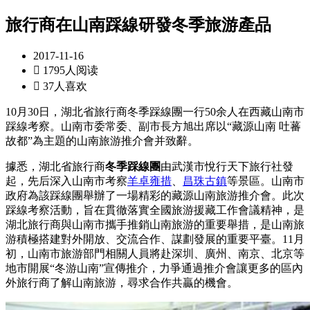
旅行商在山南踩線研發冬季旅游產品
2017-11-16

1795人阅读

37人喜欢
10月30日，湖北省旅行商冬季踩線團一行50余人在西藏山南市
踩線考察。山南市委常委、副市長方旭出席以“藏源山南 吐蕃
故都”為主題的山南旅游推介會并致辭。
據悉，湖北省旅行商
冬季踩線團
由武漢市悅行天下旅行社發
起，先后深入山南市考察
羊卓雍措
、
昌珠古鎮
等景區。山南市
政府為該踩線團舉辦了一場精彩的藏源山南旅游推介會。此次
踩線考察活動，旨在貫徹落實全國旅游援藏工作會議精神，是
湖北旅行商與山南市攜手推銷山南旅游的重要舉措，是山南旅
游積極搭建對外開放、交流合作、謀劃發展的重要平臺。11月
初，山南市旅游部門相關人員將赴深圳、廣州、南京、北京等
地市開展“冬游山南”宣傳推介，力爭通過推介會讓更多的區內
外旅行商了解山南旅游，尋求合作共贏的機會。