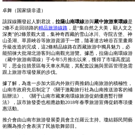
卓舞（国家级非遗）
該踩線團發起人劉君說，
拉薩山南環線
游與
藏中旅游東環線
是
2條不走回頭路的
精品旅游線路
，是“集自然之大美，顯人文之
深奧”的2條景觀大道，集神奇西藏的雪山冰川、寺院古堡、神
山圣湖、草原峽谷等旅游資源于一體，隨著達古峽谷百里畫廊
升級改造的完成，這2條精品線路在西藏旅游中獨具魅力，必
能招徠大批湖北游客到山南觀光游覽。據悉，拉薩山南環線游
（藏中旅游南環線）于今年5月推出以來，獲得了市場高度認
可，思金拉措景區每天車水馬龍，其配套設施與景區管理急需
跟上旅游市場發展的步伐。
據了解，為進一步加大區內外旅行商推銷山南旅游的積極性，
山南市政府先后制定了《關于激勵旅行社為山南推送游客的補
貼辦法》、《關于山南市藏東南環線旅游促銷優惠暫行辦
法》，該市旅發委也相應啟動2018年春季旅游宣傳促銷專項優
惠活動。
推介會由山南市旅游發展委員會主任羅云主持。瓊結縣民間藝
術團為推介會表演了民族歌舞節目。