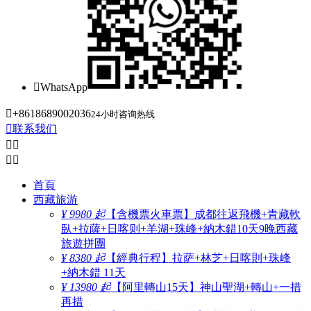

WhatsApp

+8618689002036
24小时咨询热线

联系我们




首頁
西藏旅游
¥ 9980 起
【含機票火車票】成都往返飛機+青藏軟
臥+拉薩+日喀则+羊湖+珠峰+納木錯10天9晚西藏
旅遊拼團
¥ 8380 起
【經典行程】拉萨+林芝+日喀則+珠峰
+納木錯 11天
¥ 13980 起
【阿里轉山15天】神山聖湖+轉山+一措
再措