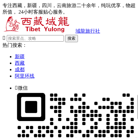
专注西藏，新疆，四川，云南旅游二十余年，纯玩优享，物超
所值， 24小时客服贴心服务。
域龍旅行社

搜索
热门搜索：
新疆
西藏
成都
阿里环线

微信