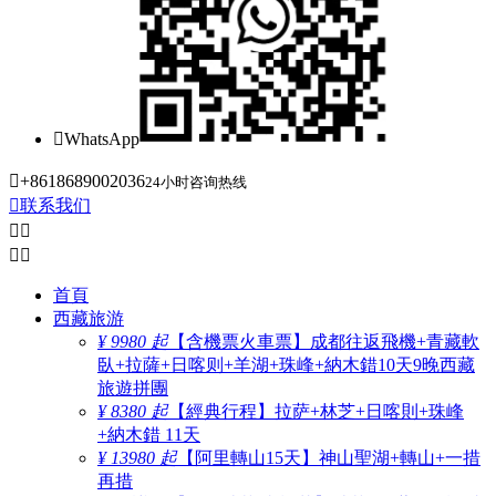

WhatsApp

+8618689002036
24小时咨询热线

联系我们




首頁
西藏旅游
¥ 9980 起
【含機票火車票】成都往返飛機+青藏軟
臥+拉薩+日喀则+羊湖+珠峰+納木錯10天9晚西藏
旅遊拼團
¥ 8380 起
【經典行程】拉萨+林芝+日喀則+珠峰
+納木錯 11天
¥ 13980 起
【阿里轉山15天】神山聖湖+轉山+一措
再措