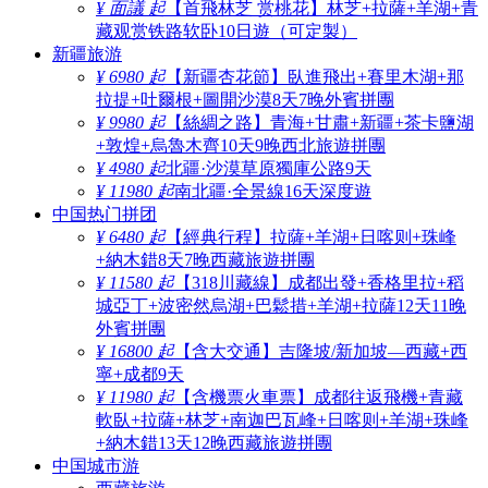
¥ 面議 起
【首飛林芝 赏桃花】林芝+拉薩+羊湖+青
藏观赏铁路软卧10日遊（可定製）
新疆旅游
¥ 6980 起
【新疆杏花節】臥進飛出+賽里木湖+那
拉提+吐爾根+圖開沙漠8天7晚外賓拼團
¥ 9980 起
【絲綢之路】青海+甘肅+新疆+茶卡鹽湖
+敦煌+烏魯木齊10天9晚西北旅遊拼團
¥ 4980 起
北疆·沙漠草原獨庫公路9天
¥ 11980 起
南北疆·全景線16天深度遊
中国热门拼团
¥ 6480 起
【經典行程】拉薩+羊湖+日喀则+珠峰
+納木錯8天7晚西藏旅遊拼團
¥ 11580 起
【318川藏線】成都出發+香格里拉+稻
城亞丁+波密然烏湖+巴鬆措+羊湖+拉薩12天11晚
外賓拼團
¥ 16800 起
【含大交通】吉隆坡/新加坡—西藏+西
寧+成都9天
¥ 11980 起
【含機票火車票】成都往返飛機+青藏
軟臥+拉薩+林芝+南迦巴瓦峰+日喀则+羊湖+珠峰
+納木錯13天12晚西藏旅遊拼團
中国城市游