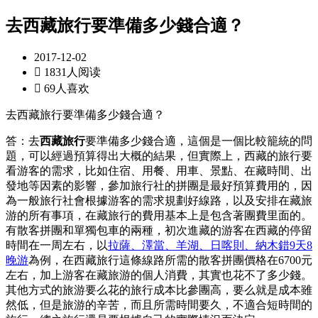
去西藏旅行要準備多少錢合適？
2017-12-02

1831人阅读

69人喜欢
去西藏旅行要準備多少錢合適？
答：去
西藏旅行
要準備多少錢合適，這個是一個比較籠統的問
題，可以經過預算得出大概的結果，但實際上，西藏的旅行要
看游客的需求，比如住宿、用餐、用車、景點、在藏時間、出
發地等因素的影響，參加旅行社的拼團是最好預算費用的，因
為一般旅行社會根據游客的需求規劃好線路，以及安排在藏旅
游的所有事項，在藏旅行的費用基本上是包含著團費里面的。
有散客拼團和單獨包車的兩種，初次進藏的游客在西藏的停留
時間在一周左右，以
拉薩、澤當、羊湖、日喀則、納木錯9天8
晚游
為例，在西藏旅行這條線路所需的散客拼團價格在6700元
左右，加上游客在藏旅游的個人消費，其實也花不了多少錢。
其他方式的旅游要么花的旅行成本比參團高，要么就是成本雖
然低，但是旅游的辛苦，而且所需時間要久，不適合短時間的