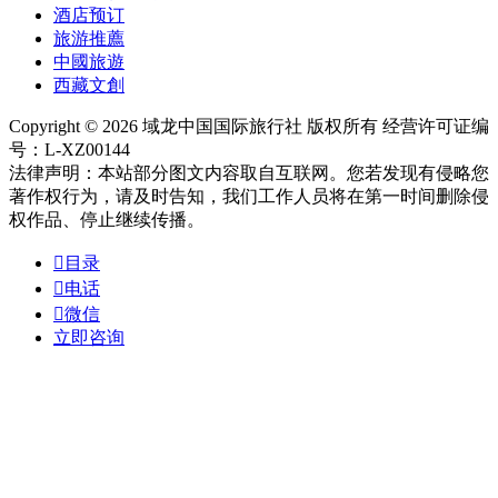
酒店预订
旅游推薦
中國旅遊
西藏文創
Copyright © 2026 域龙中国国际旅行社 版权所有 经营许可证编
号：L-XZ00144
法律声明：本站部分图文内容取自互联网。您若发现有侵略您
著作权行为，请及时告知，我们工作人员将在第一时间删除侵
权作品、停止继续传播。

目录

电话

微信
立即咨询