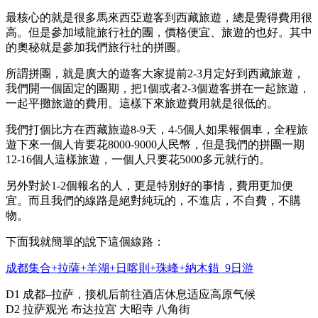
最核心的就是很多馬來西亞遊客到西藏旅遊，總是覺得費用很
高。但是參加域龍旅行社的團，價格便宜、旅遊的也好。其中
的奧秘就是參加我們旅行社的拼團。
所謂拼團，就是廣大的遊客大家提前2-3月定好到西藏旅遊，
我們開一個固定的團期，把1個或者2-3個遊客拼在一起旅遊，
一起平攤旅遊的費用。這樣下來旅遊費用就是很低的。
我們打個比方在西藏旅遊8-9天，4-5個人如果報個車，全程旅
遊下來一個人肯要花8000-9000人民幣，但是我們的拼團一期
12-16個人這樣旅遊，一個人只要花5000多元就行的。
另外對於1-2個報名的人，更是特別好的事情，費用更加便
宜。而且我們的線路是絕對純玩的，不進店，不自費，不購
物。
下面我就簡單的說下這個線路：
成都集合+拉薩+羊湖+日喀則+珠峰+納木錯 9日游
D1 成都–拉萨，接机后前往酒店休息适应高原气候
D2 拉萨观光 布达拉宫 大昭寺 八角街