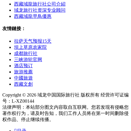
西藏域龍旅行社公司介紹
域龙旅行社资深专业顾问
西藏域龍早鳥優惠
友情鏈接：
拉萨天气预报15天
坝上草原农家院
成都旅行社
三峡游轮官网
酒店预订
旅游推薦
中國旅遊
西藏文創
Copyright © 2026 域龙中国国际旅行社 版权所有 经营许可证编
号：L-XZ00144
法律声明：本站部分图文内容取自互联网。您若发现有侵略您
著作权行为，请及时告知，我们工作人员将在第一时间删除侵
权作品、停止继续传播。

目录