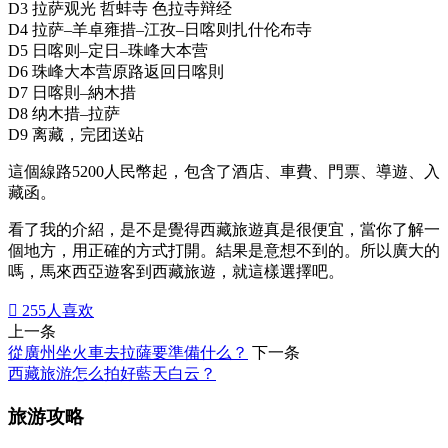
D3 拉萨观光 哲蚌寺 色拉寺辩经
D4 拉萨–羊卓雍措–江孜–日喀则扎什伦布寺
D5 日喀则–定日–珠峰大本营
D6 珠峰大本营原路返回日喀則
D7 日喀則–納木措
D8 纳木措–拉萨
D9 离藏，完团送站
這個線路5200人民幣起，包含了酒店、車費、門票、導遊、入
藏函。
看了我的介紹，是不是覺得西藏旅遊真是很便宜，當你了解一
個地方，用正確的方式打開。結果是意想不到的。所以廣大的
嗎，馬來西亞遊客到西藏旅遊，就這樣選擇吧。

255
人喜欢
上一条
從廣州坐火車去拉薩要準備什么？
下一条
西藏旅游怎么拍好藍天白云？
旅游攻略