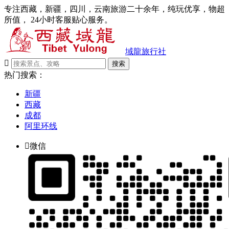
专注西藏，新疆，四川，云南旅游二十余年，纯玩优享，物超
所值， 24小时客服贴心服务。
域龍旅行社

搜索
热门搜索：
新疆
西藏
成都
阿里环线

微信