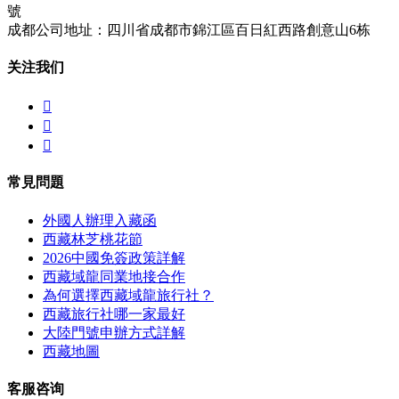
號
成都公司地址：四川省成都市錦江區百日紅西路創意山6栋
关注我们



常見問題
外國人辦理入藏函
西藏林芝桃花節
2026中國免簽政策詳解
西藏域龍同業地接合作
為何選擇西藏域龍旅行社？
西藏旅行社哪一家最好
大陸門號申辦方式詳解
西藏地圖
客服咨询