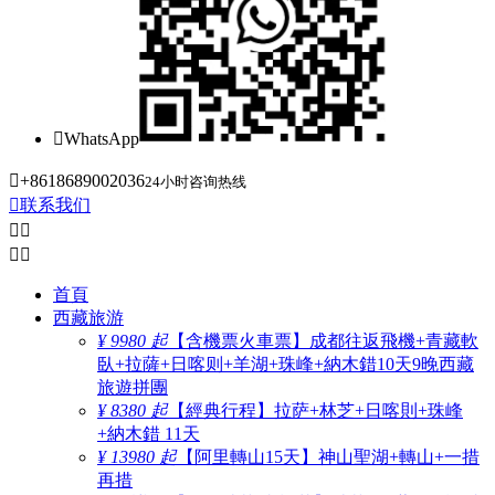

WhatsApp

+8618689002036
24小时咨询热线

联系我们




首頁
西藏旅游
¥ 9980 起
【含機票火車票】成都往返飛機+青藏軟
臥+拉薩+日喀则+羊湖+珠峰+納木錯10天9晚西藏
旅遊拼團
¥ 8380 起
【經典行程】拉萨+林芝+日喀則+珠峰
+納木錯 11天
¥ 13980 起
【阿里轉山15天】神山聖湖+轉山+一措
再措