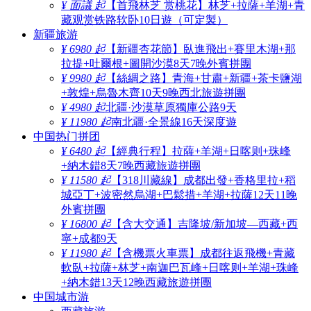
¥ 面議 起
【首飛林芝 赏桃花】林芝+拉薩+羊湖+青
藏观赏铁路软卧10日遊（可定製）
新疆旅游
¥ 6980 起
【新疆杏花節】臥進飛出+賽里木湖+那
拉提+吐爾根+圖開沙漠8天7晚外賓拼團
¥ 9980 起
【絲綢之路】青海+甘肅+新疆+茶卡鹽湖
+敦煌+烏魯木齊10天9晚西北旅遊拼團
¥ 4980 起
北疆·沙漠草原獨庫公路9天
¥ 11980 起
南北疆·全景線16天深度遊
中国热门拼团
¥ 6480 起
【經典行程】拉薩+羊湖+日喀则+珠峰
+納木錯8天7晚西藏旅遊拼團
¥ 11580 起
【318川藏線】成都出發+香格里拉+稻
城亞丁+波密然烏湖+巴鬆措+羊湖+拉薩12天11晚
外賓拼團
¥ 16800 起
【含大交通】吉隆坡/新加坡—西藏+西
寧+成都9天
¥ 11980 起
【含機票火車票】成都往返飛機+青藏
軟臥+拉薩+林芝+南迦巴瓦峰+日喀则+羊湖+珠峰
+納木錯13天12晚西藏旅遊拼團
中国城市游