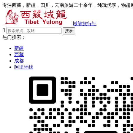
专注西藏，新疆，四川，云南旅游二十余年，纯玩优享，物超所
域龍旅行社

搜索
热门搜索：
新疆
西藏
成都
阿里环线