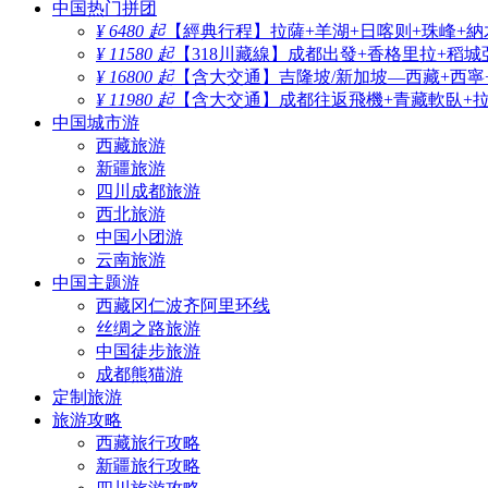
中国热门拼团
¥ 6480 起
【經典行程】拉薩+羊湖+日喀则+珠峰+納
¥ 11580 起
【318川藏線】成都出發+香格里拉+稻城
¥ 16800 起
【含大交通】吉隆坡/新加坡—西藏+西寧
¥ 11980 起
【含大交通】成都往返飛機+青藏軟臥+拉薩
中国城市游
西藏旅游
新疆旅游
四川成都旅游
西北旅游
中国小团游
云南旅游
中国主题游
西藏冈仁波齐阿里环线
丝绸之路旅游
中国徒步旅游
成都熊猫游
定制旅游
旅游攻略
西藏旅行攻略
新疆旅行攻略