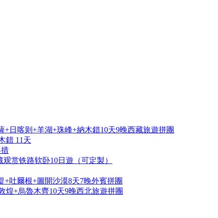
+日喀则+羊湖+珠峰+納木錯10天9晚西藏旅遊拼團
錯 11天
再措
藏观赏铁路软卧10日遊（可定製）
提+吐爾根+圖開沙漠8天7晚外賓拼團
敦煌+烏魯木齊10天9晚西北旅遊拼團