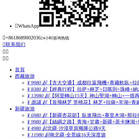

WhatsApp

+8618689002036
24小时咨询热线

联系我们




首頁
西藏旅游
¥ 9980 起
【含大交通】成都往返飛機+青藏軟臥+拉薩
¥ 8380 起
【經典行程】拉萨+林芝+日喀則+珠峰+納木
¥ 13980 起
【阿里轉山15天】神山聖湖+轉山+一措
¥ 面議 起
【首飛林芝 赏桃花】林芝+拉薩+羊湖+青
新疆旅游
¥ 6980 起
【新疆杏花節】臥進飛出+賽里木湖+那拉
¥ 9980 起
【絲綢之路】青海+甘肅+新疆+茶卡鹽湖+
¥ 4980 起
北疆·沙漠草原獨庫公路9天
¥ 11980 起
南北疆·全景線16天深度遊