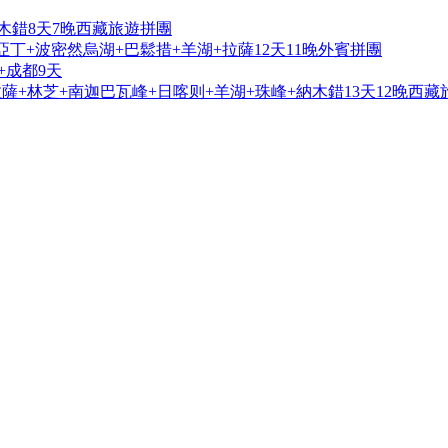
木錯8天7晚西藏旅遊拼團
亞丁+波密然烏湖+巴鬆措+羊湖+拉薩12天11晚外賓拼團
+成都9天
+林芝+南迦巴瓦峰+日喀则+羊湖+珠峰+納木錯13天12晚西藏