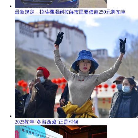
最新規定，拉薩機場到拉薩市區要價超250元將扣車
2025蛇年“冬游西藏”正是时候