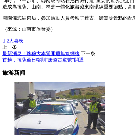
同時，下一步市、縣兩級將站在把西藏打造“重要的世界旅游目
造成為拉薩、山南、林芝一體化旅游藏東南環線重要節點，高
開園儀式結束后，參加活動人員考察了達古、街需等景點的配
（來源：山南市旅發委）

2
人喜欢
上一条
最新消息！珠穆大本營開通無線網絡
下一条
首趟，拉薩至日喀則“唐竺古道號”開通
旅游新闻