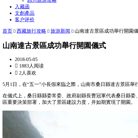
四川旅游攻略
入藏函
文創產品
客户评价
首页
西藏旅行攻略
旅游新闻
山南達古景區成功舉行開園



山南達古景區成功舉行開園儀式
2018-05-05

1883人阅读

2人喜欢
5月1日，在“五一”小長假來臨之際，山南市桑日縣達古景區
在儀式上，桑日縣縣委常委、政府副縣長曹冠軍代表桑日縣委
區重要決策部署，加大了景區建設力度，并如期實現了開園。