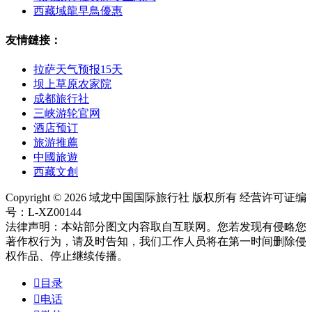
西藏域龍早鳥優惠
友情鏈接：
拉萨天气预报15天
坝上草原农家院
成都旅行社
三峡游轮官网
酒店预订
旅游推薦
中國旅遊
西藏文創
Copyright © 2026 域龙中国国际旅行社 版权所有 经营许可证编
号：L-XZ00144
法律声明：本站部分图文内容取自互联网。您若发现有侵略您
著作权行为，请及时告知，我们工作人员将在第一时间删除侵
权作品、停止继续传播。

目录

电话