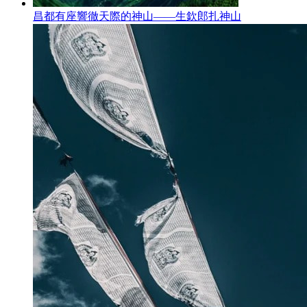
昌都有座響徹天際的神山——生欽郎扎神山