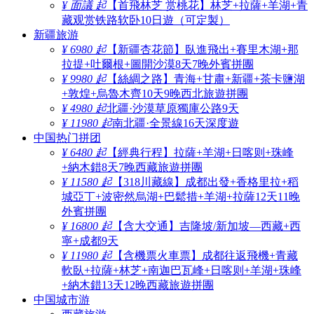
¥ 面議 起
【首飛林芝 赏桃花】林芝+拉薩+羊湖+青
藏观赏铁路软卧10日遊（可定製）
新疆旅游
¥ 6980 起
【新疆杏花節】臥進飛出+賽里木湖+那
拉提+吐爾根+圖開沙漠8天7晚外賓拼團
¥ 9980 起
【絲綢之路】青海+甘肅+新疆+茶卡鹽湖
+敦煌+烏魯木齊10天9晚西北旅遊拼團
¥ 4980 起
北疆·沙漠草原獨庫公路9天
¥ 11980 起
南北疆·全景線16天深度遊
中国热门拼团
¥ 6480 起
【經典行程】拉薩+羊湖+日喀则+珠峰
+納木錯8天7晚西藏旅遊拼團
¥ 11580 起
【318川藏線】成都出發+香格里拉+稻
城亞丁+波密然烏湖+巴鬆措+羊湖+拉薩12天11晚
外賓拼團
¥ 16800 起
【含大交通】吉隆坡/新加坡—西藏+西
寧+成都9天
¥ 11980 起
【含機票火車票】成都往返飛機+青藏
軟臥+拉薩+林芝+南迦巴瓦峰+日喀则+羊湖+珠峰
+納木錯13天12晚西藏旅遊拼團
中国城市游