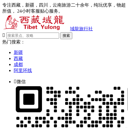
专注西藏，新疆，四川，云南旅游二十余年，纯玩优享，物超
所值， 24小时客服贴心服务。
域龍旅行社

搜索
热门搜索：
新疆
西藏
成都
阿里环线

微信