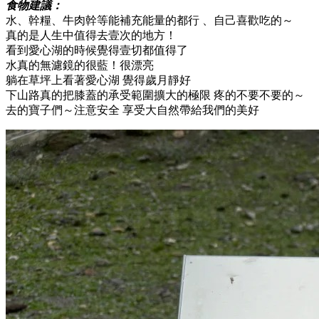
食物建議：
水、幹糧、牛肉幹等能補充能量的都行 、自己喜歡吃的～
真的是人生中值得去壹次的地方！
看到愛心湖的時候覺得壹切都值得了
水真的無濾鏡的很藍！很漂亮
躺在草坪上看著愛心湖 覺得歲月靜好
下山路真的把膝蓋的承受範圍擴大的極限 疼的不要不要的～
去的寶子們～注意安全 享受大自然帶給我們的美好