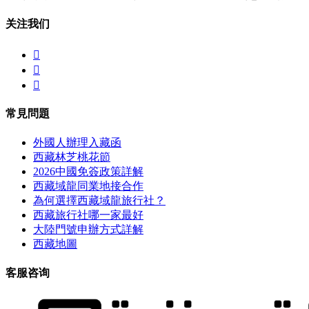
关注我们



常見問題
外國人辦理入藏函
西藏林芝桃花節
2026中國免簽政策詳解
西藏域龍同業地接合作
為何選擇西藏域龍旅行社？
西藏旅行社哪一家最好
大陸門號申辦方式詳解
西藏地圖
客服咨询