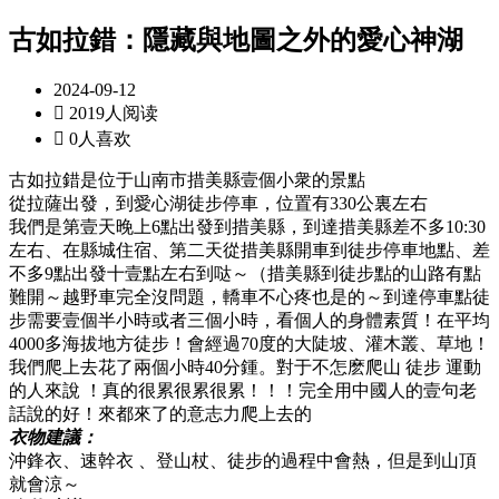
古如拉錯：隱藏與地圖之外的愛心神湖
2024-09-12

2019人阅读

0人喜欢
古如拉錯是位于山南市措美縣壹個小衆的景點
從拉薩出發，到愛心湖徒步停車，
位置有330公裏左右
我們是第壹天晚上6點出發到措美縣，到達措美縣差不多10:30
左右、在縣城住宿、第二天從措美縣開車到徒步停車地點、差
不多9點出發十壹點左右到哒～（措美縣到徒步點的山路有點
難開～越野車完全沒問題，轎車不心疼也是的～到達停車點徒
步需要壹個半小時或者三個小時，看個人的身體素質！在平均
4000多海拔地方徒步！會經過70度的大陡坡、灌木叢、草地！
我們爬上去花了兩個小時40分鍾。對于不怎麽爬山 徒步 運動
的人來說 ！真的很累很累很累！！！完全用中國人的壹句老
話說的好！來都來了的意志力爬上去的
衣物建議：
沖鋒衣、速幹衣 、登山杖、徒步的過程中會熱，但是到山頂
就會涼～