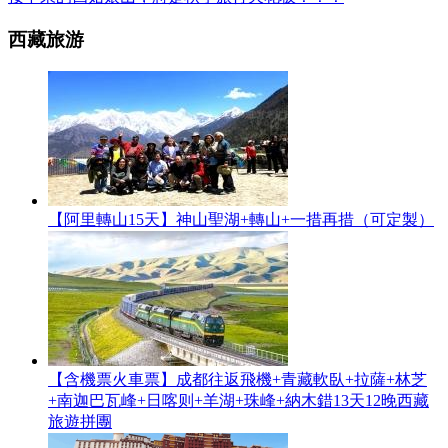
西藏旅游
【阿里轉山15天】神山聖湖+轉山+一措再措（可定製）
【含機票火車票】成都往返飛機+青藏軟臥+拉薩+林芝
+南迦巴瓦峰+日喀则+羊湖+珠峰+納木錯13天12晚西藏
旅遊拼團