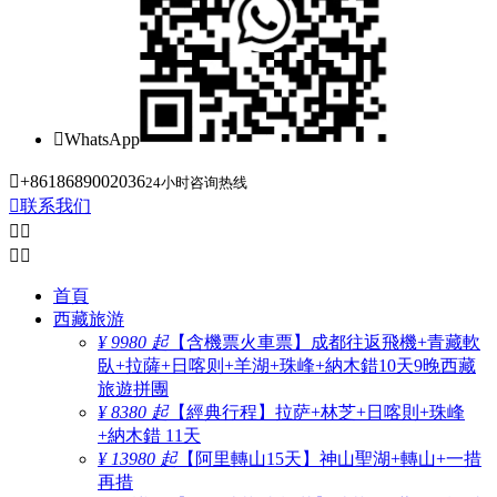

WhatsApp

+8618689002036
24小时咨询热线

联系我们




首頁
西藏旅游
¥ 9980 起
【含機票火車票】成都往返飛機+青藏軟
臥+拉薩+日喀则+羊湖+珠峰+納木錯10天9晚西藏
旅遊拼團
¥ 8380 起
【經典行程】拉萨+林芝+日喀則+珠峰
+納木錯 11天
¥ 13980 起
【阿里轉山15天】神山聖湖+轉山+一措
再措