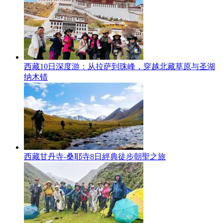
西藏10日深度游：从拉萨到珠峰，穿越北藏草原与圣湖
纳木错
西藏甘丹寺-桑耶寺8日經典徒步朝聖之旅