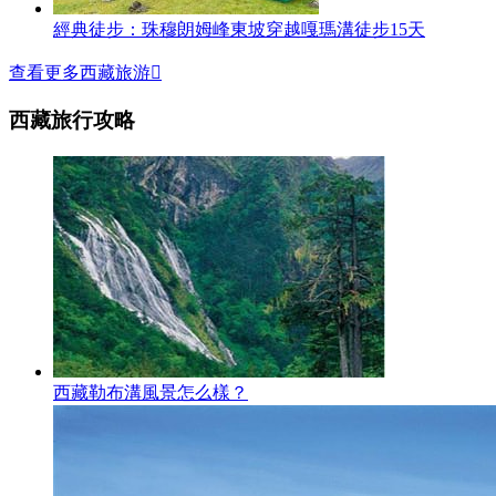
經典徒步：珠穆朗姆峰東坡穿越嘎瑪溝徒步15天
查看更多西藏旅游

西藏旅行攻略
西藏勒布溝風景怎么樣？