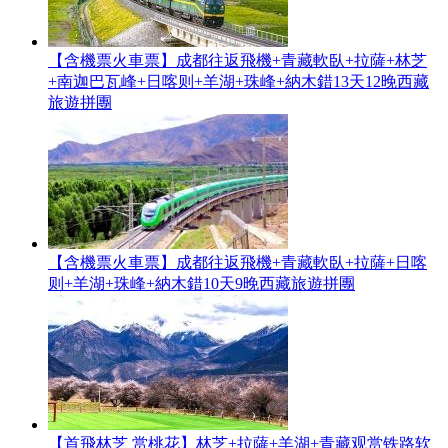
【含機票火車票】成都往返飛機+青藏軟臥+拉薩+林芝
+南迦巴瓦峰+日喀则+羊湖+珠峰+納木錯13天12晚西藏
旅遊拼團
【含機票火車票】成都往返飛機+青藏軟臥+拉薩+日喀
则+羊湖+珠峰+納木錯10天9晚西藏旅遊拼團
【首飛林芝 赏桃花】林芝+拉薩+羊湖+青藏观赏铁路软