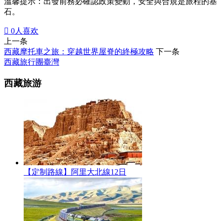
溫馨提示：出發前務必確認政策變動，安全與合規是旅程的基
石。

0
人喜欢
上一条
西藏摩托車之旅：穿越世界屋脊的終極攻略
下一条
西藏旅行團臺灣
西藏旅游
【定制路線】阿里大北線12日