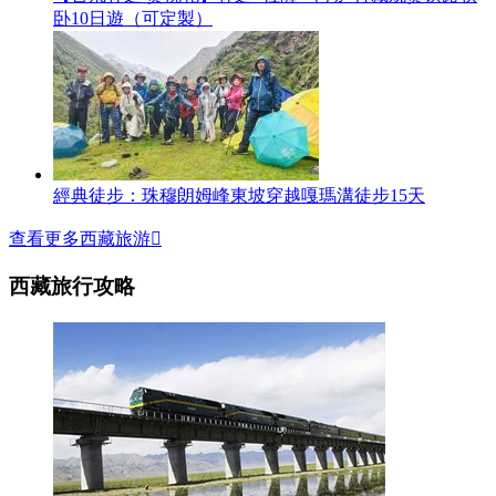
卧10日遊（可定製）
經典徒步：珠穆朗姆峰東坡穿越嘎瑪溝徒步15天
查看更多西藏旅游

西藏旅行攻略