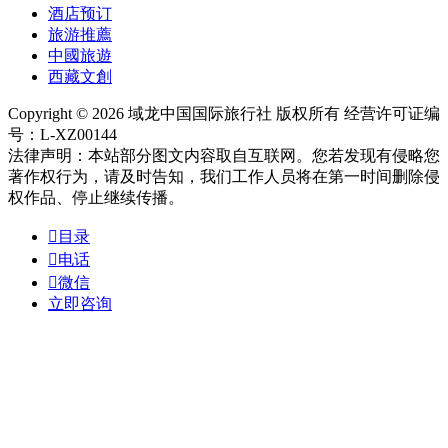
酒店预订
旅游推薦
中國旅遊
西藏文創
Copyright © 2026 域龙中国国际旅行社 版权所有 经营许可证编
号：L-XZ00144
法律声明：本站部分图文内容取自互联网。您若发现有侵略您
著作权行为，请及时告知，我们工作人员将在第一时间删除侵
权作品、停止继续传播。

目录

电话

微信
立即咨询