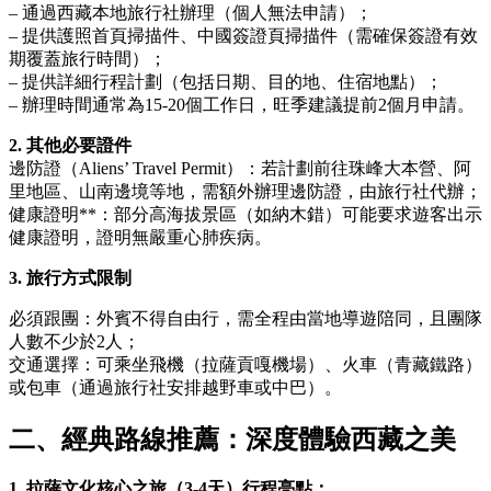
– 通過西藏本地旅行社辦理（個人無法申請）；
– 提供護照首頁掃描件、中國簽證頁掃描件（需確保簽證有效
期覆蓋旅行時間）；
– 提供詳細行程計劃（包括日期、目的地、住宿地點）；
– 辦理時間通常為15-20個工作日，旺季建議提前2個月申請。
2. 其他必要證件
邊防證（Aliens’ Travel Permit）：若計劃前往珠峰大本營、阿
里地區、山南邊境等地，需額外辦理邊防證，由旅行社代辦；
健康證明**：部分高海拔景區（如納木錯）可能要求遊客出示
健康證明，證明無嚴重心肺疾病。
3. 旅行方式限制
必須跟團：外賓不得自由行，需全程由當地導遊陪同，且團隊
人數不少於2人；
交通選擇：可乘坐飛機（拉薩貢嘎機場）、火車（青藏鐵路）
或包車（通過旅行社安排越野車或中巴）。
二、經典路線推薦：深度體驗西藏之美
1. 拉薩文化核心之旅（3-4天）行程亮點：