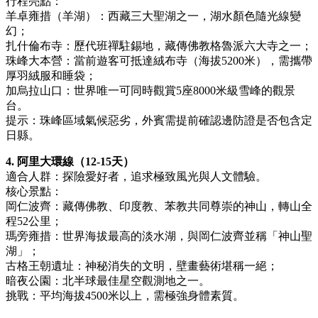
行程亮點：
羊卓雍措（羊湖）：西藏三大聖湖之一，湖水顏色隨光線變
幻；
扎什倫布寺：歷代班禪駐錫地，藏傳佛教格魯派六大寺之一；
珠峰大本營：當前遊客可抵達絨布寺（海拔5200米），需攜帶
厚羽絨服和睡袋；
加烏拉山口：世界唯一可同時觀賞5座8000米級雪峰的觀景
台。
提示：珠峰區域氣候惡劣，外賓需提前確認邊防證是否包含定
日縣。
4. 阿里大環線（12-15天）
適合人群：探險愛好者，追求極致風光與人文體驗。
核心景點：
岡仁波齊：藏傳佛教、印度教、苯教共同尊崇的神山，轉山全
程52公里；
瑪旁雍措：世界海拔最高的淡水湖，與岡仁波齊並稱「神山聖
湖」；
古格王朝遺址：神秘消失的文明，壁畫藝術堪稱一絕；
暗夜公園：北半球最佳星空觀測地之一。
挑戰：平均海拔4500米以上，需極強身體素質。