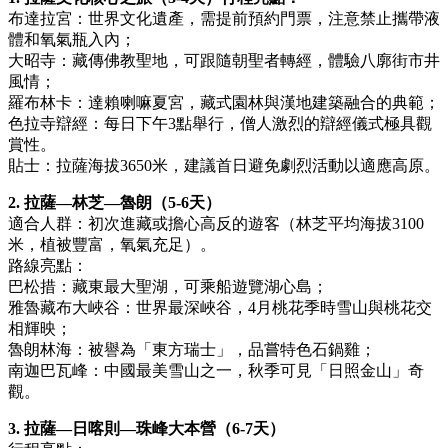
布達拉宮：世界文化遺產，需提前預約門票，注意禁止攜帶液
體和氧氣瓶入內；
大昭寺：藏傳佛教聖地，可跟隨朝聖者轉經，體驗八廓街市井
風情；
羅布林卡：達賴喇嘛夏宮，藏式園林與漢地建築融合的典範；
色拉寺辯經：每日下午3點舉行，僧人激烈的辯經儀式極具觀
賞性。
貼士：拉薩海拔3650米，建議首日避免劇烈活動以適應高原。
2. 拉薩—林芝—魯朗（5-6天）
適合人群：初次進藏或擔心高反的遊客（林芝平均海拔3100
米，植被豐富，氧氣充足）。
路線亮點：
巴松措：藏東最大聖湖，可乘船遊覽湖心島；
雅魯藏布大峽谷：世界最深峽谷，4月桃花季時雪山與桃花交
相輝映；
魯朗林海：被譽為「東方瑞士」，品嘗特色石鍋雞；
南迦巴瓦峰：中國最美雪山之一，秋季可見「日照金山」奇
觀。
3. 拉薩—日喀則—珠峰大本營（6-7天）