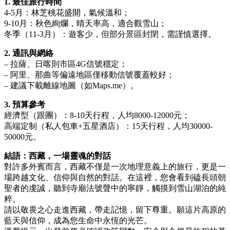
1. 最佳旅行時間
4-5月：林芝桃花盛開，氣候溫和；
9-10月：秋色絢爛，晴天率高，適合觀雪山；
冬季（11-3月）：遊客少，但部分景區封閉，需謹慎選擇。
2. 通訊與網絡
– 拉薩、日喀則市區4G信號穩定；
– 阿里、那曲等偏遠地區僅移動信號覆蓋較好；
– 建議下載離線地圖（如Maps.me）。
3. 預算參考
經濟型（跟團）：8-10天行程，人均8000-12000元；
高端定制（私人包車+五星酒店）：15天行程，人均30000-
50000元。
結語：西藏，一場靈魂的對話
對許多外賓而言，西藏不僅是一次地理意義上的旅行，更是一
場跨越文化、信仰與自然的對話。在這裡，您會看到磕長頭朝
聖者的虔誠，聽到寺廟法號聲中的寧靜，觸摸到雪山湖泊的純
粹。
請以敬畏之心走進西藏，帶走記憶，留下尊重。願這片高原的
藍天與信仰，成為您生命中永恆的光芒。