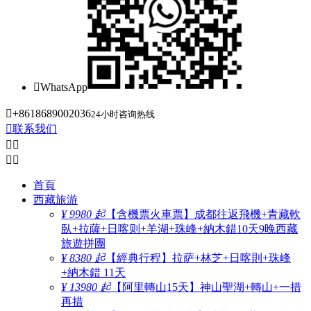

WhatsApp

+8618689002036
24小时咨询热线

联系我们




首頁
西藏旅游
¥ 9980 起
【含機票火車票】成都往返飛機+青藏軟
臥+拉薩+日喀则+羊湖+珠峰+納木錯10天9晚西藏
旅遊拼團
¥ 8380 起
【經典行程】拉萨+林芝+日喀則+珠峰
+納木錯 11天
¥ 13980 起
【阿里轉山15天】神山聖湖+轉山+一措
再措