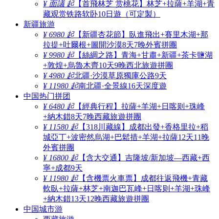
¥ 面議 起
【首飛林芝 赏桃花】林芝+拉薩+羊湖+青
藏观赏铁路软卧10日遊（可定製）
新疆旅游
¥ 6980 起
【新疆杏花節】臥進飛出+賽里木湖+那
拉提+吐爾根+圖開沙漠8天7晚外賓拼團
¥ 9980 起
【絲綢之路】青海+甘肅+新疆+茶卡鹽湖
+敦煌+烏魯木齊10天9晚西北旅遊拼團
¥ 4980 起
北疆·沙漠草原獨庫公路9天
¥ 11980 起
南北疆·全景線16天深度遊
中国热门拼团
¥ 6480 起
【經典行程】拉薩+羊湖+日喀则+珠峰
+納木錯8天7晚西藏旅遊拼團
¥ 11580 起
【318川藏線】成都出發+香格里拉+稻
城亞丁+波密然烏湖+巴鬆措+羊湖+拉薩12天11晚
外賓拼團
¥ 16800 起
【含大交通】吉隆坡/新加坡—西藏+西
寧+成都9天
¥ 11980 起
【含機票火車票】成都往返飛機+青藏
軟臥+拉薩+林芝+南迦巴瓦峰+日喀则+羊湖+珠峰
+納木錯13天12晚西藏旅遊拼團
中国城市游