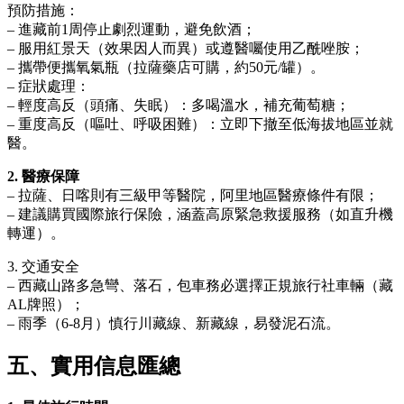
預防措施：
– 進藏前1周停止劇烈運動，避免飲酒；
– 服用紅景天（效果因人而異）或遵醫囑使用乙酰唑胺；
– 攜帶便攜氧氣瓶（拉薩藥店可購，約50元/罐）。
– 症狀處理：
– 輕度高反（頭痛、失眠）：多喝溫水，補充葡萄糖；
– 重度高反（嘔吐、呼吸困難）：立即下撤至低海拔地區並就
醫。
2. 醫療保障
– 拉薩、日喀則有三級甲等醫院，阿里地區醫療條件有限；
– 建議購買國際旅行保險，涵蓋高原緊急救援服務（如直升機
轉運）。
3. 交通安全
– 西藏山路多急彎、落石，包車務必選擇正規旅行社車輛（藏
AL牌照）；
– 雨季（6-8月）慎行川藏線、新藏線，易發泥石流。
五、實用信息匯總