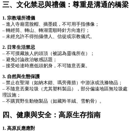
三、文化禁忌與禮儀：尊重是溝通的橋梁
1. 宗教場所禮儀
– 進入寺廟需脫帽、摘墨鏡，不可用手指佛像；
– 轉經筒、轉山、轉湖需順時針方向進行；
– 未經允許不得拍攝僧人、信徒或宗教儀式。
2. 日常生活禁忌
– 不可摸藏族人的頭頂（被認為靈魂所在）；
– 避免討論政治敏感話題；
– 接受哈達時應低頭躬身，不可隨意丟棄。
3. 自然與生態保護
– 禁止在聖湖（如納木錯、瑪旁雍措）中游泳或洗滌物品；
– 不隨意丟棄垃圾（尤其塑料製品），部分偏遠地區無垃圾處
理設施；
– 不購買野生動物製品（如藏羚羊絨、雪豹骨）。
四、健康與安全：高原生存指南
1. 高原反應應對