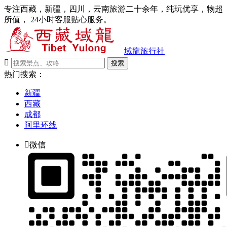
专注西藏，新疆，四川，云南旅游二十余年，纯玩优享，物超
所值， 24小时客服贴心服务。
域龍旅行社

搜索
热门搜索：
新疆
西藏
成都
阿里环线

微信