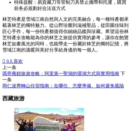
特殊提醒：易貢藏刀等管制刀具禁止攜帶和托運，購買
前务必規劃好合法送方式
林芝特產是雪域江南自然與人文的完美融合，每一種特產都承
載著林芝的獨特魅力。從山野珍菌到滋補聖品，從田園佳味到
匠心手作，每一份特產都值得你細細品鑑與珍藏。希望這份林
芝特產全攻略能為你的林芝之旅提供實用的參考，讓你在飽覽
林芝如畫風光的同時，也能帶走一份屬於林芝的獨特記憶，將
雪域江南的溫暖與美好分享給身邊的每一個人。

0
人喜欢
上一条
瑪旁雍錯旅遊攻略：阿里第一聖湖的環湖方式與實用指南
下
一条
岡仁波齊轉山住宿指南：在哪住、怎麼準備、如何避免風險
西藏旅游