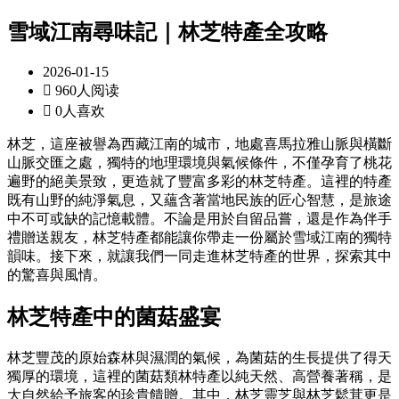
雪域江南尋味記｜林芝特產全攻略
2026-01-15

960人阅读

0人喜欢
林芝，這座被譽為西藏江南的城市，地處喜馬拉雅山脈與橫斷
山脈交匯之處，獨特的地理環境與氣候條件，不僅孕育了桃花
遍野的絕美景致，更造就了豐富多彩的林芝特產。這裡的特產
既有山野的純淨氣息，又蘊含著當地民族的匠心智慧，是旅途
中不可或缺的記憶載體。不論是用於自留品嘗，還是作為伴手
禮贈送親友，林芝特產都能讓你帶走一份屬於雪域江南的獨特
韻味。接下來，就讓我們一同走進林芝特產的世界，探索其中
的驚喜與風情。
林芝特產中的菌菇盛宴
林芝豐茂的原始森林與濕潤的氣候，為菌菇的生長提供了得天
獨厚的環境，這裡的菌菇類林特產以純天然、高營養著稱，是
大自然給予旅客的珍貴饋贈。其中，林芝靈芝與林芝鬆茸更是