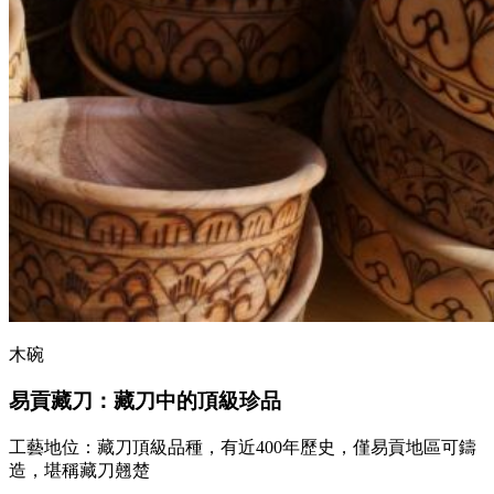
木碗
易貢藏刀：藏刀中的頂級珍品
工藝地位：藏刀頂級品種，有近400年歷史，僅易貢地區可鑄
造，堪稱藏刀翹楚