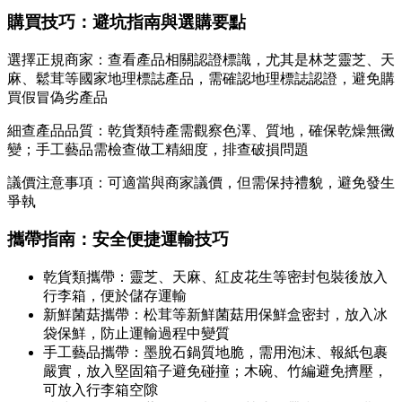
購買技巧：避坑指南與選購要點
選擇正規商家：查看產品相關認證標識，尤其是林芝靈芝、天
麻、鬆茸等國家地理標誌產品，需確認地理標誌認證，避免購
買假冒偽劣產品
細查產品品質：乾貨類特產需觀察色澤、質地，確保乾燥無黴
變；手工藝品需檢查做工精細度，排查破損問題
議價注意事項：可適當與商家議價，但需保持禮貌，避免發生
爭執
攜帶指南：安全便捷運輸技巧
乾貨類攜帶：靈芝、天麻、紅皮花生等密封包裝後放入
行李箱，便於儲存運輸
新鮮菌菇攜帶：松茸等新鮮菌菇用保鮮盒密封，放入冰
袋保鮮，防止運輸過程中變質
手工藝品攜帶：墨脫石鍋質地脆，需用泡沫、報紙包裹
嚴實，放入堅固箱子避免碰撞；木碗、竹編避免擠壓，
可放入行李箱空隙