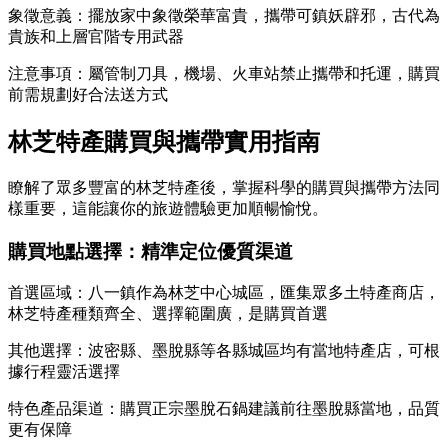
象徵意義：擺放家中象徵榮華富貴，攜帶可鎮妖辟邪，古代為
貴族和上層官階专用武器
注意事項：屬管制刀具，機場、火車站禁止攜帶和托運，購買
前需規劃好合法送方式
林芝特產購買與攜帶實用指南
瞭解了眾多豐富的林芝特產後，掌握科學的購買與攜帶方法同
樣重要，這能讓你的旅遊體驗更加順暢愉悅。
購買地點選擇：精準定位優質渠道
首選區域：八一鎮作為林芝中心城區，匯集眾多土特產商店，
林芝特產種類齊全、選擇範圍廣，是購買首選
其他選擇：波密縣、墨脫縣等各縣城區均有當地特產店，可根
據行程靈活選擇
特色產品渠道：購買正宗墨脫石鍋建議前往墨脫縣當地，品質
更有保障