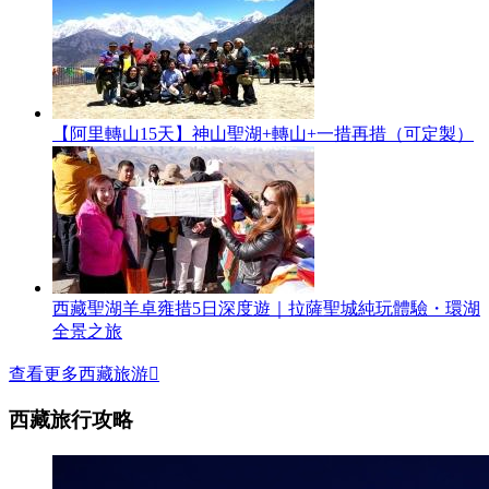
【阿里轉山15天】神山聖湖+轉山+一措再措（可定製）
西藏聖湖羊卓雍措5日深度遊｜拉薩聖城純玩體驗・環湖
全景之旅
查看更多西藏旅游

西藏旅行攻略