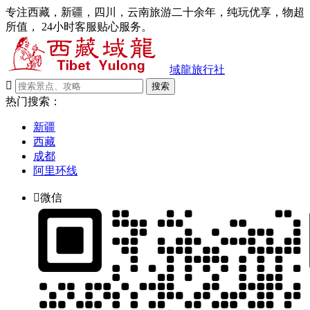
专注西藏，新疆，四川，云南旅游二十余年，纯玩优享，物超
所值， 24小时客服贴心服务。
域龍旅行社

搜索
热门搜索：
新疆
西藏
成都
阿里环线

微信