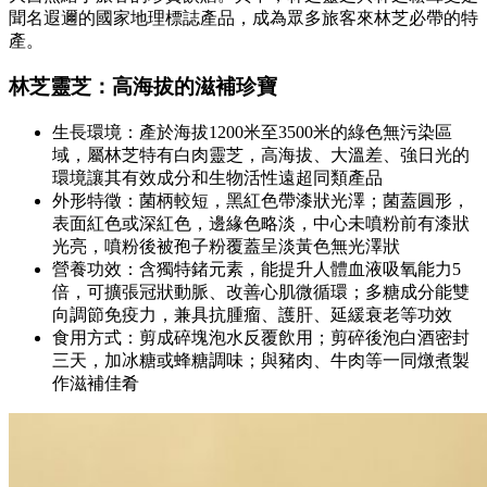
聞名遐邇的國家地理標誌產品，成為眾多旅客來林芝必帶的特
產。
林芝靈芝：高海拔的滋補珍寶
生長環境：產於海拔1200米至3500米的綠色無污染區
域，屬林芝特有白肉靈芝，高海拔、大溫差、強日光的
環境讓其有效成分和生物活性遠超同類產品
外形特徵：菌柄較短，黑紅色帶漆狀光澤；菌蓋圓形，
表面紅色或深紅色，邊緣色略淡，中心未噴粉前有漆狀
光亮，噴粉後被孢子粉覆蓋呈淡黃色無光澤狀
營養功效：含獨特鍺元素，能提升人體血液吸氧能力5
倍，可擴張冠狀動脈、改善心肌微循環；多糖成分能雙
向調節免疫力，兼具抗腫瘤、護肝、延緩衰老等功效
食用方式：剪成碎塊泡水反覆飲用；剪碎後泡白酒密封
三天，加冰糖或蜂糖調味；與豬肉、牛肉等一同燉煮製
作滋補佳肴