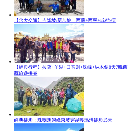
【含大交通】吉隆坡/新加坡—西藏+西寧+成都9天
【經典行程】拉薩+羊湖+日喀则+珠峰+納木錯8天7晚西
藏旅遊拼團
經典徒步：珠穆朗姆峰東坡穿越嘎瑪溝徒步15天