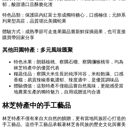
郁，酸甜適口且酥脆化渣
特色品類：保護區內紅富士形成獨特糖心，口感極佳；元帥系
列果型高莊，品質堪比美國蛇果
體驗方式：成熟季節可走進果園品嘗新鮮採摘蘋果，也可直接
購買帶回家分享
其他田園特產：多元風味匯聚
特色水果：朗縣核桃、察隅石榴、察隅獼猴桃等，均為
林芝特產中的優質代表
糧蔬佳品：察隅大米生長於純淨河谷，米粒飽滿、口感
香糯；易貢辣椒香氣濃郁、辣度適中，是優質調味品
體驗價值：這類特產不僅能品嘗自然風味，更能感受當
地農業生產的獨特魅力，自用或贈送均合適
林芝特產中的手工藝品
林芝特產不僅有來自大自然的饋贈，更有當地民族匠心打造的
手工藝品。這些手工藝品承載著林芝各民族的歷史文化與審美