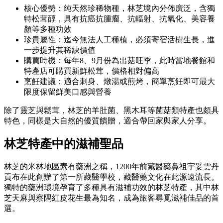
核心優勢：纯天然珍稀物種，林芝境內分佈廣泛，含獨
特松茸醇，具有抗癌抗腫瘤、抗輻射、抗氧化、美容養
顏等多種功效
珍貴屬性：迄今無法人工種植，必須寄宿活樹生長，進
一步提升其稀缺價值
購買時機：每年8、9月份為出菇旺季，此時當地餐館和
特產店可購買新鮮松茸，價格相對偏高
烹飪建議：適合刺身、燉湯或煎烤，簡單烹飪即可最大
限度保留鮮美口感與營養
除了靈芝與鬆茸，林芝的羊肚菌、黑木耳等菌菇類特產也頗具
特色，同樣是大自然的優質饋贈，適合帶回家與家人分享。
林芝特產中的滋補聖品
林芝的米林地區素有藥洲之稱，1200年前藏醫藥鼻祖宇妥雲丹
貢布在此創辦了第一所藏醫學校，藏醫藥文化在此源遠流長。
獨特的藥洲環境孕育了多種具有滋補功效的林芝特產，其中林
芝天麻與察隅紅皮花生最為知名，成為旅客尋覓滋補佳品的首
選。