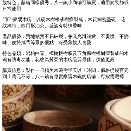
族特色；藤編同樣優秀，八一鎮小商铺可購買，適用於裝飾或
日常使用
門巴/察隅木碗：以硬木樹根或樹瘤製成，木質細密堅硬，花
紋獨特，飲用酥油茶、盛酒有特殊香味
產品優勢：質地結實不易破裂，兼具光滑細緻、不燙嘴、不變
味、便於攜帶等眾多優點，深受藏族人喜愛
特色品類：岩柏白青、樺樹根樹瘤及五角楓樹根樹瘤製成的木
碗有防毒功能；花紋為贊亞的木碗品質最佳，價值更高
購買信息：製作一只精美木碗需半天以上時間，價格從幾百元
到上萬元不等，八一鎮有專賣察隅木碗的店铺，可按需選擇