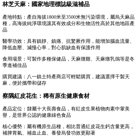
林芝天麻：國家地理標誌級滋補品
產地特點：產自海拔1800米至3500米無污染環境，屬烏天麻品
種，高海拔純淨環境讓其有效成分和生物活性高於其他地區產
品
醫學功效：具有鎮靜、鎮痛、抗驚厥作用，能增加腦血流量、
降低血壓、減慢心率，對心肌缺血有保護作用
食用場景：可製作多種保健品，天麻燉雞、天麻燉乳鴿等是冬
季進補佳品
購買建議：八一鎮土特產商店可輕鬆購買，建議選擇干製天
麻，便於攜帶和儲存
察隅紅皮花生：稀有原生健康食材
產品定位：隸屬十大長壽食品，有紅皮生果植物肉素中葷美
譽，是世界公認的健康綠色食品
核心優勢：屬有機原生品種，相比普通紅皮花生鈣含量更高，
補脾胃氣、補血止血、養發烏發功效更顯著