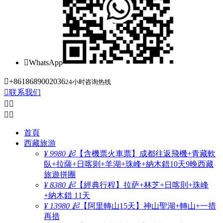

WhatsApp

+8618689002036
24小时咨询热线

联系我们




首頁
西藏旅游
¥ 9980 起
【含機票火車票】成都往返飛機+青藏軟
臥+拉薩+日喀则+羊湖+珠峰+納木錯10天9晚西藏
旅遊拼團
¥ 8380 起
【經典行程】拉萨+林芝+日喀則+珠峰
+納木錯 11天
¥ 13980 起
【阿里轉山15天】神山聖湖+轉山+一措
再措