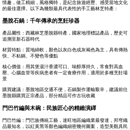
情趣，做工精細，風格獨特，是紀念旅遊經歷、感受當地文化
的最佳選擇。以下為幾類最具代表性的手工藝林芝特產：
墨脫石鍋：千年傳承的烹飪珍器
產品屬性：西藏林芝墨脫縣特產，國家地理標誌產品，歷史可
追溯至新石器時代
材質特點：質地綿軟，顏色以灰白色或灰褐色為主，具有傳熱
快、不粘鍋、不變色等優點
核心價值：用其煲湯汁香濃可口、味醇厚持久，常食對高血
壓、心腦血管等疾病患者有一定食療作用，適用於多種烹飪場
景
購買建議：墨脫地區交通不便，石鍋製作運輸艱辛，建議前往
墨脫縣購買正宗產品，部分精品可作古玩收藏
門巴竹編與木碗：民族匠心的精緻演繹
門巴竹編：門巴族傳統工藝，達旺地區編織業最發達，邦穹織
品最知名，以紅黃黑等顏色編織細密幾何圖案，造型美觀具民