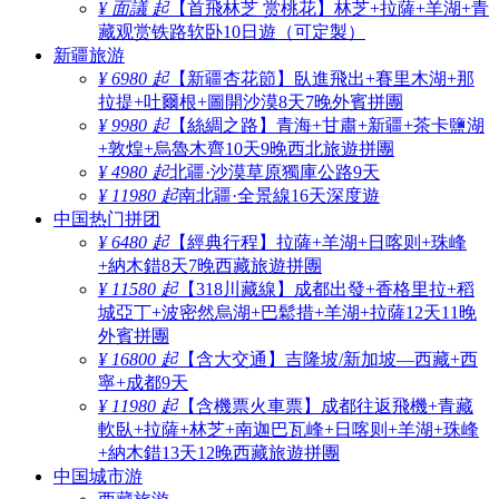
¥ 面議 起
【首飛林芝 赏桃花】林芝+拉薩+羊湖+青
藏观赏铁路软卧10日遊（可定製）
新疆旅游
¥ 6980 起
【新疆杏花節】臥進飛出+賽里木湖+那
拉提+吐爾根+圖開沙漠8天7晚外賓拼團
¥ 9980 起
【絲綢之路】青海+甘肅+新疆+茶卡鹽湖
+敦煌+烏魯木齊10天9晚西北旅遊拼團
¥ 4980 起
北疆·沙漠草原獨庫公路9天
¥ 11980 起
南北疆·全景線16天深度遊
中国热门拼团
¥ 6480 起
【經典行程】拉薩+羊湖+日喀则+珠峰
+納木錯8天7晚西藏旅遊拼團
¥ 11580 起
【318川藏線】成都出發+香格里拉+稻
城亞丁+波密然烏湖+巴鬆措+羊湖+拉薩12天11晚
外賓拼團
¥ 16800 起
【含大交通】吉隆坡/新加坡—西藏+西
寧+成都9天
¥ 11980 起
【含機票火車票】成都往返飛機+青藏
軟臥+拉薩+林芝+南迦巴瓦峰+日喀则+羊湖+珠峰
+納木錯13天12晚西藏旅遊拼團
中国城市游