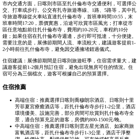
市內交通方面，日喀則市區至扎什倫布寺交通便利，可選擇公
交、打車或步行。公交有扎寺旅遊專線、1路、5路等，其中扎
寺旅遊專線從火車站直達扎什倫布寺，首班車時間10:55，末
班車時間17:20，票價實惠，沿途可欣賞市區風光；打車從市
區任意地點前往扎什倫布寺，費用約10-20元，車程約10分
鐘；如果住宿在扎什倫布寺週邊，步行即可抵達，十分便捷。
需要注意的是，展佛節期間人流、車流較大，建議遊客提前1-
2小時前往扎什倫布寺，避免因交通擁堵錯過儀式。
住宿建議：展佛節期間是日喀則旅遊旺季，住宿需求量大，建
議遊客提前1-2個月預訂住宿，避免出現無房可住的情況。住
宿可分為三個檔次，遊客可根據自己的預算選擇。
住宿推薦
高端住宿：推薦選擇日喀則喬穆朗宗酒店、日喀則十里
芳菲夏宮療癒酒店等，距扎什倫布寺步行1-2公里，酒店
環境優美、設施完善，部分房間可欣賞到扎什倫布寺全
景，適合預算充足的遊客，房價約800-1500元/晚。
中高端住宿：推薦選擇日喀則雲左星光酒店、如家商旅
富氧酒店等，距扎什倫布寺步行1-3公里，酒店干淨整