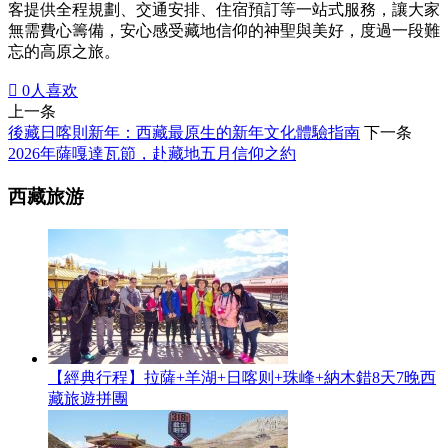
客提供全程規劃、交通安排、住宿預訂等一站式服務，讓大家
無需費心籌備，安心感受藏地信仰的神聖與美好，度過一段難
忘的高原之旅。

0
人喜欢
上一条
後藏日喀則新年：西藏最原生的新年文化體驗指南
下一条
2026年薩嘎達瓦節，赴藏地五月信仰之約
西藏旅游
【經典行程】拉薩+羊湖+日喀则+珠峰+納木錯8天7晚西
藏旅遊拼團