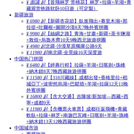
¥ 面議 起
【首飛林芝 赏桃花】林芝+拉薩+羊湖+青
藏观赏铁路软卧10日遊（可定製）
新疆旅游
¥ 6980 起
【新疆杏花節】臥進飛出+賽里木湖+那
拉提+吐爾根+圖開沙漠8天7晚外賓拼團
¥ 9980 起
【絲綢之路】青海+甘肅+新疆+茶卡鹽湖
+敦煌+烏魯木齊10天9晚西北旅遊拼團
¥ 4980 起
北疆·沙漠草原獨庫公路9天
¥ 11980 起
南北疆·全景線16天深度遊
中国热门拼团
¥ 6480 起
【經典行程】拉薩+羊湖+日喀则+珠峰
+納木錯8天7晚西藏旅遊拼團
¥ 11580 起
【318川藏線】成都出發+香格里拉+稻
城亞丁+波密然烏湖+巴鬆措+羊湖+拉薩12天11晚
外賓拼團
¥ 16800 起
【含大交通】吉隆坡/新加坡—西藏+西
寧+成都9天
¥ 11980 起
【含機票火車票】成都往返飛機+青藏
軟臥+拉薩+林芝+南迦巴瓦峰+日喀则+羊湖+珠峰
+納木錯13天12晚西藏旅遊拼團
中国城市游