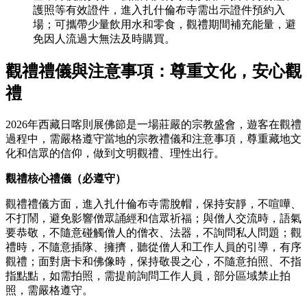
護照等有效證件，進入扎什倫布寺需出示證件預約入
場；可攜帶少量飲用水和零食，觀禮期間補充能量，避
免因人流過大無法及時購買。
觀禮禮儀與注意事項
：
尊重文化，安心觀
禮
2026年西藏日喀則展佛節是一場莊嚴的宗教盛會，遊客在觀禮
過程中，需嚴格遵守當地的宗教禮儀和注意事項，尊重藏地文
化和信眾的信仰，做到文明觀禮、理性出行。
觀禮核心禮儀（必遵守）
觀禮禮儀方面，進入扎什倫布寺需脫帽，保持安靜，不喧嘩、
不打鬧，避免影響僧眾誦經和信眾祈福；與僧人交流時，語氣
要恭敬，不隨意碰觸僧人的僧衣、法器，不詢問私人問題；觀
禮時，不隨意插隊、擁擠，聽從僧人和工作人員的引導，有序
觀禮；面對唐卡和佛像時，保持敬畏之心，不隨意拍照、不指
指點點，如需拍照，需提前詢問工作人員，部分區域禁止拍
照，需嚴格遵守。