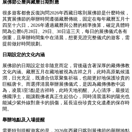
展佛節公曆與藏曆日期對應
很多遊客都會反復詢問2026年西藏日喀則展佛節是什麼時候，
其實展佛節的舉辦時間遵循藏曆傳統，固定在每年藏曆五月十
四至十六日，2026年通過藏曆與公曆的精準換算，確定具體時
間為公曆6月28日、29日、30日這三天，每日的展佛儀式各有
側重，且舉辦時間集中在清晨，想要見證完整儀式的遊客，需
提前做好時間規劃。
日期設定的文化內涵
展佛節的日期設定並非隨意而定，背後蘊含著深厚的藏傳佛教
文化內涵。藏曆五月在藏地被視為吉祥之月，此時高原氣候溫
潤，日光充足，既適合信眾聚集祈福，也能更好地保護珍貴的
巨幅唐卡。而選擇清晨舉辦展佛儀式，是因為藏傳佛教中認
為，凌晨3至5點是吉祥時，此時天地初醒、人心清淨，最接近
佛國淨土，能讓觀佛者真正生起信心，同時清晨溫和的陽光也
能減少紫外線對唐卡的損傷，延長這份珍貴文化遺產的保存時
間。
舉辦地點及入場提醒
需要特別提醒遊客的是，2026年西藏日喀則展佛節的舉辦地點