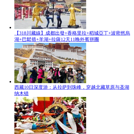
【318川藏線】成都出發+香格里拉+稻城亞丁+波密然烏
湖+巴鬆措+羊湖+拉薩12天11晚外賓拼團
西藏10日深度游：从拉萨到珠峰，穿越北藏草原与圣湖
纳木错