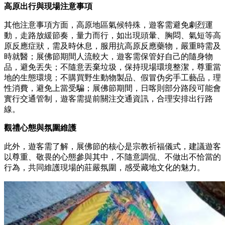
高原出行與現場注意事項
其他注意事項方面，高原地區氣候特殊，遊客需避免劇烈運
動，走路放緩節奏，量力而行，如出現頭暈、胸悶、氣短等高
原反應症狀，需及時休息，服用抗高原反應藥物，嚴重時需及
時就醫；展佛節期間人流較大，遊客需保管好自己的隨身物
品，避免丟失；不隨意丟棄垃圾，保持現場環境整潔，尊重當
地的生態環境；不購買野生動物製品、假冒伪劣手工藝品，理
性消費，避免上當受騙；展佛節期間，日喀則部分路段可能會
實行交通管制，遊客需提前關注交通資訊，合理安排出行路
線。
觀禮心態與氛圍維護
此外，遊客需了解，展佛節的核心是宗教祈福儀式，建議遊客
以尊重、敬畏的心態參與其中，不隨意調侃、不做出不恰當的
行為，共同維護現場的莊嚴氛圍，感受藏地文化的魅力。