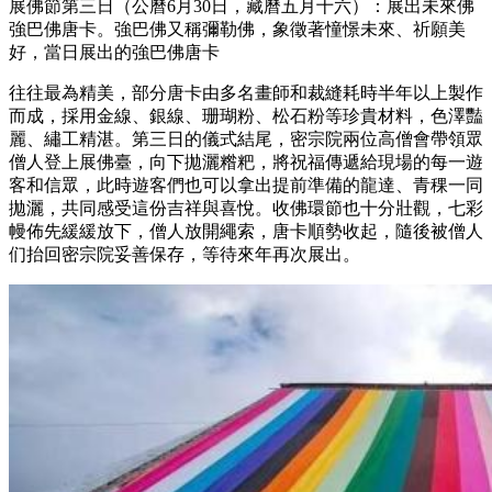
展佛節第三日（公曆6月30日，藏曆五月十六）：展出未來佛
強巴佛唐卡。強巴佛又稱彌勒佛，象徵著憧憬未來、祈願美
好，當日展出的強巴佛唐卡
往往最為精美，部分唐卡由多名畫師和裁縫耗時半年以上製作
而成，採用金線、銀線、珊瑚粉、松石粉等珍貴材料，色澤豔
麗、繡工精湛。第三日的儀式結尾，密宗院兩位高僧會帶領眾
僧人登上展佛臺，向下拋灑糌粑，將祝福傳遞給現場的每一遊
客和信眾，此時遊客們也可以拿出提前準備的龍達、青稞一同
拋灑，共同感受這份吉祥與喜悅。收佛環節也十分壯觀，七彩
幔佈先緩緩放下，僧人放開繩索，唐卡順勢收起，隨後被僧人
们抬回密宗院妥善保存，等待來年再次展出。