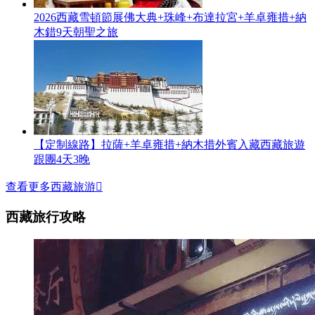
2026西藏雪頓節展佛大典+珠峰+布達拉宮+羊卓雍措+納
木錯9天朝聖之旅
【定制線路】拉薩+羊卓雍措+納木措外賓入藏西藏旅遊
跟團4天3晚
查看更多西藏旅游

西藏旅行攻略