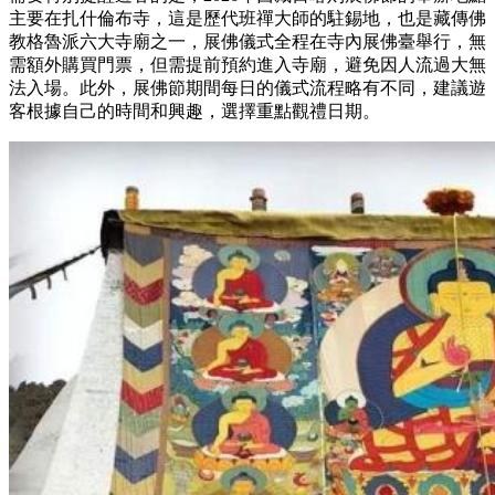
主要在扎什倫布寺，這是歷代班禪大師的駐錫地，也是藏傳佛
教格魯派六大寺廟之一，展佛儀式全程在寺內展佛臺舉行，無
需額外購買門票，但需提前預約進入寺廟，避免因人流過大無
法入場。此外，展佛節期間每日的儀式流程略有不同，建議遊
客根據自己的時間和興趣，選擇重點觀禮日期。