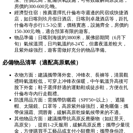
潔、性價比高，配備供氧設施，可有效緩解高原反應，
房價約300-600元/晚。
經濟型住宿：推薦選擇扎什倫布寺週邊的民宿或快捷酒
店，如日喀則玖月假日酒店、日喀則卓晟酒店等，距扎
什倫布寺步行1.5-3公里，價格實惠，設施齊全，房價約
150-300元/晚，適合預算有限的遊客。
物品準備：日喀則海拔約3800米，展佛節期間（6月下
旬）氣候溫潤，日均氣溫約8-24℃，但晝夜溫差較大，
且紫外線強烈，遊客需做好充分的物品準備。
必備物品清單（適配高原氣候）
衣物方面：建議攜帶薄外套、冲锋衣、長褲等，清晨觀
禮時氣溫較低，可穿上冲锋衣保暖，中午氣溫升高後可
脫下外套；鞋子選擇舒適的運動鞋或徒步鞋，方便在扎
什倫布寺內行走觀禮。
防護用品方面：需攜帶防曬霜（SPF50+以上）、遮陽
帽、太陽鏡、口罩等，高原紫外線強烈，避免曬傷；攜
帶保濕霜、潤唇膏，緩解高原乾燥氣候帶來的不適。
其他物品方面：建議攜帶抗高原反應藥物（如紅景天、
高原安），提前1-2天服用，緩解高原反應；攜帶少量現
金，方便購買手工藝品或支付小額費用；攜帶身份證、