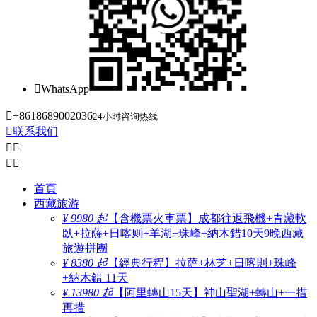

WhatsApp

+8618689002036
24小时咨询热线

联系我们




首頁
西藏旅游
¥ 9980 起
【含機票火車票】成都往返飛機+青藏軟
臥+拉薩+日喀则+羊湖+珠峰+納木錯10天9晚西藏
旅遊拼團
¥ 8380 起
【經典行程】拉萨+林芝+日喀則+珠峰
+納木錯 11天
¥ 13980 起
【阿里轉山15天】神山聖湖+轉山+一措
再措