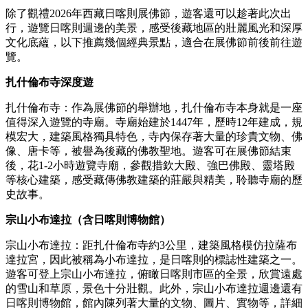
除了觀禮2026年西藏日喀則展佛節，遊客還可以趁著此次出
行，遊覽日喀則週邊的美景，感受後藏地區的壯麗風光和深厚
文化底蘊，以下推薦幾個經典景點，適合在展佛節前後前往遊
覽。
扎什倫布寺深度遊
扎什倫布寺：作為展佛節的舉辦地，扎什倫布寺本身就是一座
值得深入遊覽的寺廟。寺廟始建於1447年，歷時12年建成，規
模宏大，建築風格獨具特色，寺內保存著大量的珍貴文物、佛
像、唐卡等，被譽為後藏的佛教聖地。遊客可在展佛節結束
後，花1-2小時遊覽寺廟，參觀措欽大殿、強巴佛殿、靈塔殿
等核心建築，感受藏傳佛教建築的莊嚴與精美，聆聽寺廟的歷
史故事。
宗山小布達拉（含日喀則博物館）
宗山小布達拉：距扎什倫布寺約3公里，建築風格模仿拉薩布
達拉宮，因此被稱為小布達拉，是日喀則的標誌性建築之一。
遊客可登上宗山小布達拉，俯瞰日喀則市區的全景，欣賞遠處
的雪山和草原，景色十分壯觀。此外，宗山小布達拉週邊還有
日喀則博物館，館內陳列著大量的文物、圖片、實物等，詳細