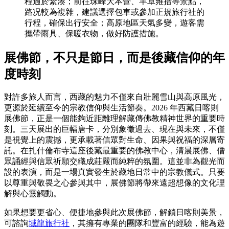
程過於緊湊；前往珠峰大本營、羊卓雍措等景點，
路况較為複雜，建議選擇包車或參加正規旅行社的
行程，確保出行安全；高原地區天氣多變，遊客需
攜帶雨具、保暖衣物，做好防護措施。
展佛節，不只是節日，而是後藏信仰的年
度時刻
對許多旅人而言，西藏的魅力不僅來自壯麗雪山與高原風光，
更源於延續至今的宗教信仰與生活節奏。2026 年西藏日喀則
展佛節，正是一個能夠近距離理解藏傳佛教精神世界的重要時
刻。三天展出的巨幅唐卡，分別象徵過去、現在與未來，不僅
是視覺上的震撼，更承載著信眾對生命、因果與祝福的深層寄
託。在扎什倫布寺這座後藏最重要的佛教中心，清晨展佛、僧
眾誦經與信眾祈願交織成莊嚴而純粹的氛圍。這並非為觀光而
設的表演，而是一場真實發生於藏地日常中的宗教儀式。只要
以尊重與敬畏之心參與其中，展佛節將帶來遠超想像的文化理
解與心靈觸動。
如果想要更省心、便捷地參與此次展佛節，解鎖日喀則美景，
可諮詢
域龍旅行社
，其擁有專業的團隊和豐富的經驗，能為遊