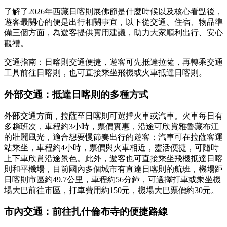
了解了2026年西藏日喀則展佛節是什麼時候以及核心看點後，
遊客最關心的便是出行相關事宜，以下從交通、住宿、物品準
備三個方面，為遊客提供實用建議，助力大家順利出行、安心
觀禮。
交通指南：日喀則交通便捷，遊客可先抵達拉薩，再轉乘交通
工具前往日喀則，也可直接乘坐飛機或火車抵達日喀則。
外部交通：抵達日喀則的多種方式
外部交通方面，拉薩至日喀則可選擇火車或汽車。火車每日有
多趟班次，車程約3小時，票價實惠，沿途可欣賞雅魯藏布江
的壯麗風光，適合想要慢節奏出行的遊客；汽車可在拉薩客運
站乘坐，車程約4小時，票價與火車相近，靈活便捷，可隨時
上下車欣賞沿途景色。此外，遊客也可直接乘坐飛機抵達日喀
則和平機場，目前國內多個城市有直達日喀則的航班，機場距
日喀則市區約49.7公里，車程約56分鐘，可選擇打車或乘坐機
場大巴前往市區，打車費用約150元，機場大巴票價約30元。
市內交通：前往扎什倫布寺的便捷路線