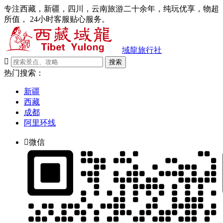
专注西藏，新疆，四川，云南旅游二十余年，纯玩优享，物超
所值， 24小时客服贴心服务。
域龍旅行社

搜索
热门搜索：
新疆
西藏
成都
阿里环线

微信