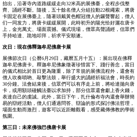
抬出，沿著寺內道路緩緩走向32米高的展佛臺，全程步伐整
齊、誦經不斷。隨後，五十餘名僧人分組拉動22根繩索，將唐
卡固定在展佛臺上，隨著頭戴黃色帽冠僧人的鑼聲響起，僧人
们一同发力，將唐卡緩緩展開，此時初升的陽光恰好灑在唐卡
上，金光萬丈、場面震撼。儀式現場，僧眾高聲誦經，信眾們
手持哈達、跪地叩拜，祈求平安順遂。
次日：現在佛釋迦牟尼佛唐卡展
展佛節次日（公曆6月29日，藏曆五月十五）：展出現在佛釋
迦牟尼佛唐卡。釋迦牟尼佛象徵著珍惜當下、踐行善念，當日
的儀式相比於首日更為隆重，除了常規的展佛流程外，還會有
僧人吹奏嗩吶、敲擊法鼓，舉行盛大的誦經祈福法會，時長約
30分鐘。法會結束後，信眾們可以有序走上前，將哈達拋向唐
卡，或用額頭碰觸法臺以求加持，部分信眾還會獻上香火錢，
表達自己的虔誠。此外，當日下午，扎什倫布寺內還會舉辦簡
易的辯經活動，僧人们通過問答、辯論的形式探討佛法哲理，
場面生動而激烈，遊客可以近距離觀看，感受藏傳佛教的學術
氛圍。
第三日：未來佛強巴佛唐卡展