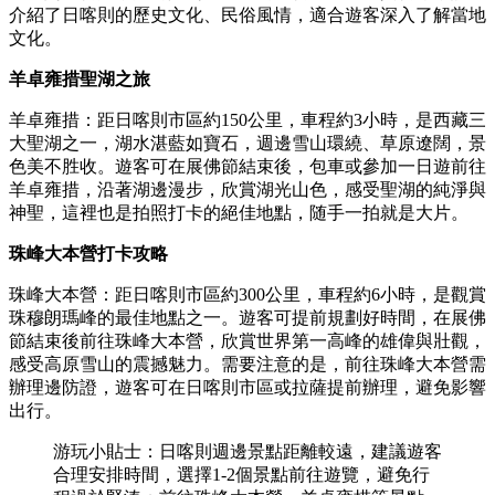
介紹了日喀則的歷史文化、民俗風情，適合遊客深入了解當地
文化。
羊卓雍措聖湖之旅
羊卓雍措：距日喀則市區約150公里，車程約3小時，是西藏三
大聖湖之一，湖水湛藍如寶石，週邊雪山環繞、草原遼闊，景
色美不胜收。遊客可在展佛節結束後，包車或參加一日遊前往
羊卓雍措，沿著湖邊漫步，欣賞湖光山色，感受聖湖的純淨與
神聖，這裡也是拍照打卡的絕佳地點，随手一拍就是大片。
珠峰大本營打卡攻略
珠峰大本營：距日喀則市區約300公里，車程約6小時，是觀賞
珠穆朗瑪峰的最佳地點之一。遊客可提前規劃好時間，在展佛
節結束後前往珠峰大本營，欣賞世界第一高峰的雄偉與壯觀，
感受高原雪山的震撼魅力。需要注意的是，前往珠峰大本營需
辦理邊防證，遊客可在日喀則市區或拉薩提前辦理，避免影響
出行。
游玩小貼士：日喀則週邊景點距離較遠，建議遊客
合理安排時間，選擇1-2個景點前往遊覽，避免行