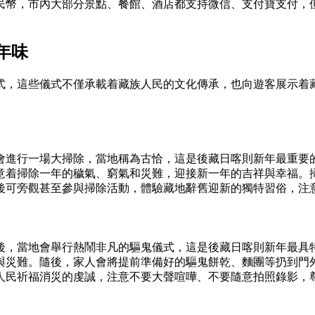
民幣，市內大部分景點、餐館、酒店都支持微信、支付寶支付，
年味
式，這些儀式不僅承載着藏族人民的文化傳承，也向遊客展示着
會進行一場大掃除，當地稱為古恰，這是後藏日喀則新年最重要
意着掃除一年的穢氣、窮氣和災難，迎接新一年的吉祥與幸福。
後可旁觀甚至參與掃除活動，體驗藏地辭舊迎新的獨特習俗，注
後，當地會舉行熱鬧非凡的驅鬼儀式，這是後藏日喀則新年最具
與災難。隨後，家人會將提前準備好的驅鬼餅乾、麵團等扔到門
人民祈福消災的虔誠，注意不要大聲喧嘩、不要隨意拍照錄影，