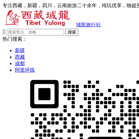
专注西藏，新疆，四川，云南旅游二十余年，纯玩优享，物超所
域龍旅行社

搜索
热门搜索：
新疆
西藏
成都
阿里环线