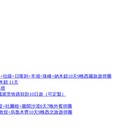
拉薩+日喀则+羊湖+珠峰+納木錯10天9晚西藏旅遊拼團
錯 11天
再措
藏观赏铁路软卧10日遊（可定製）
提+吐爾根+圖開沙漠8天7晚外賓拼團
敦煌+烏魯木齊10天9晚西北旅遊拼團