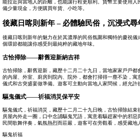
能拉近與當地人的距離，也能讓行程更順利。貨幣主要使用人
備少量現金，方便購買年貨、小吃等。
後藏日喀則新年 –
必體驗民俗，沉浸式尋
後藏日喀則新年的魅力在於其濃厚的民俗氛圍和獨特的慶祝儀
個環節都能讓你感受到最純粹的藏地年味。
古恰掃除
——
辭舊迎新納吉祥
古恰掃除，辭舊迎新，藏歷十二月二十九日，當地家家戶戶都
的內屋、外室、廚房到院內、院外，都會打掃得一塵不染，寓
儀式和古突盛宴做準備。遊客可主動向當地人家問候，經允許
驅鬼儀式
——
祈福消災保平安
驅鬼儀式，祈福消災，藏歷十二月二十九日晚，古恰掃除結束
房屋內外走一圈，口中念誦驅鬼咒語，寓意着驅趕家中的邪惡
民間歌舞伴奏，氣氛熱烈而莊嚴，遊客可在旁觀看，感受藏地
驅鬼祈福