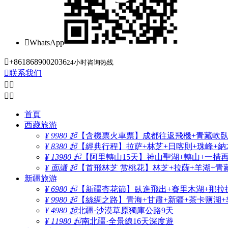

WhatsApp

+8618689002036
24小时咨询热线

联系我们




首頁
西藏旅游
¥ 9980 起
【含機票火車票】成都往返飛機+青藏軟臥+
¥ 8380 起
【經典行程】拉萨+林芝+日喀則+珠峰+納木
¥ 13980 起
【阿里轉山15天】神山聖湖+轉山+一措
¥ 面議 起
【首飛林芝 赏桃花】林芝+拉薩+羊湖+青
新疆旅游
¥ 6980 起
【新疆杏花節】臥進飛出+賽里木湖+那拉
¥ 9980 起
【絲綢之路】青海+甘肅+新疆+茶卡鹽湖+
¥ 4980 起
北疆·沙漠草原獨庫公路9天
¥ 11980 起
南北疆·全景線16天深度遊