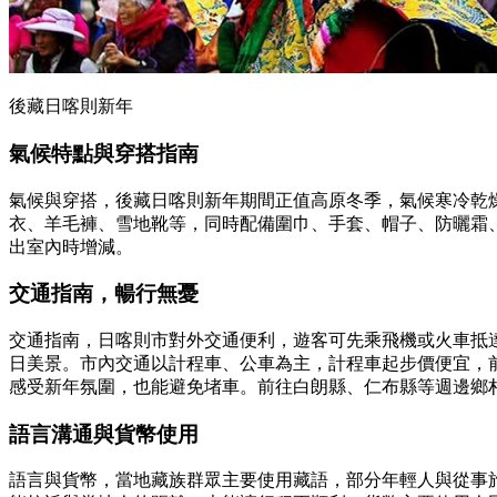
後藏日喀則新年
氣候特點與穿搭指南
氣候與穿搭，後藏日喀則新年期間正值高原冬季，氣候寒冷乾燥
衣、羊毛褲、雪地靴等，同時配備圍巾、手套、帽子、防曬霜
出室內時增減。
交通指南，暢行無憂
交通指南，日喀則市對外交通便利，遊客可先乘飛機或火車抵達
日美景。市內交通以計程車、公車為主，計程車起步價便宜，
感受新年氛圍，也能避免堵車。前往白朗縣、仁布縣等週邊鄉
語言溝通與貨幣使用
語言與貨幣，當地藏族群眾主要使用藏語，部分年輕人與從事