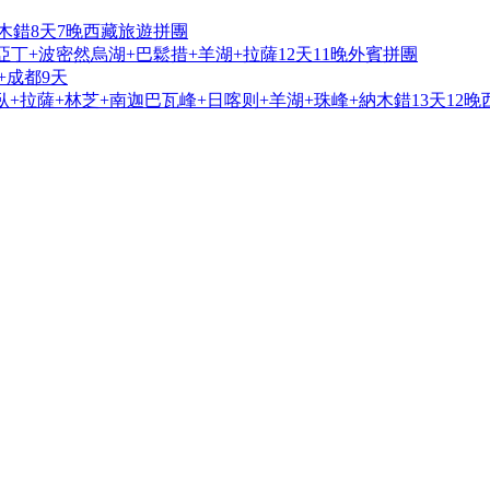
木錯8天7晚西藏旅遊拼團
亞丁+波密然烏湖+巴鬆措+羊湖+拉薩12天11晚外賓拼團
+成都9天
+拉薩+林芝+南迦巴瓦峰+日喀则+羊湖+珠峰+納木錯13天12