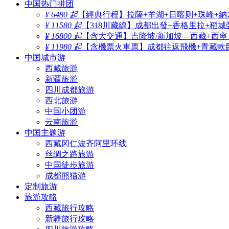
中国热门拼团
¥ 6480 起
【經典行程】拉薩+羊湖+日喀则+珠峰+納
¥ 11580 起
【318川藏線】成都出發+香格里拉+稻城
¥ 16800 起
【含大交通】吉隆坡/新加坡—西藏+西寧
¥ 11980 起
【含機票火車票】成都往返飛機+青藏軟臥
中国城市游
西藏旅游
新疆旅游
四川成都旅游
西北旅游
中国小团游
云南旅游
中国主题游
西藏冈仁波齐阿里环线
丝绸之路旅游
中国徒步旅游
成都熊猫游
定制旅游
旅游攻略
西藏旅行攻略
新疆旅行攻略