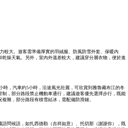
，風力較大。遊客需準備厚實的羽絨服、防風防雪外套、保暖內
和乾燥天氣。另外，室內外溫差較大，建議穿分層衣物，便於進
小時，汽車約5小時，沿途風光壯麗，可欣賞到雅魯藏布江的冬
管制，部分路段禁止機動車通行，建議遊客優先選擇步行，既能
況複雜，部分路段有積雪結冰，需配備防滑鏈。
藏語問候語，如扎西德勒（吉祥如意）、托切那（謝謝你），既