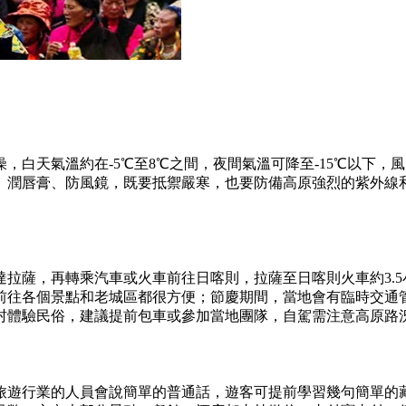
，白天氣溫約在-5℃至8℃之間，夜間氣溫可降至-15℃以下
、潤唇膏、防風鏡，既要抵禦嚴寒，也要防備高原強烈的紫外線
拉薩，再轉乘汽車或火車前往日喀則，拉薩至日喀則火車約3.5
前往各個景點和老城區都很方便；節慶期間，當地會有臨時交通
村體驗民俗，建議提前包車或參加當地團隊，自駕需注意高原路
旅遊行業的人員會說簡單的普通話，遊客可提前學習幾句簡單的