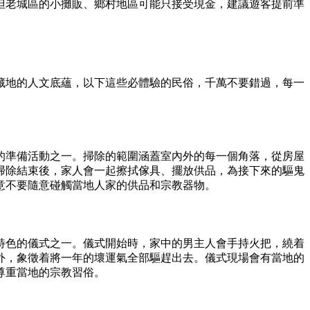
但老城區的小攤販、鄉村地區可能只接受現金，建議遊客提前準
藏地的人文底蘊，以下這些必體驗的民俗，千萬不要錯過，每一
的準備活動之一。掃除的範圍涵蓋室內外的每一個角落，從房屋
掃除結束後，家人會一起擦拭傢具、擺放供品，為接下來的驅鬼
意不要隨意碰觸當地人家的供品和宗教器物。
特色的儀式之一。儀式開始時，家中的男主人會手持火把，繞着
外，象徵着將一年的壞運氣全部驅趕出去。儀式現場會有當地的
尊重當地的宗教習俗。