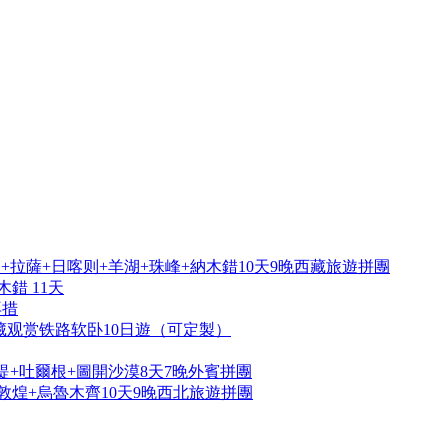
拉薩+日喀则+羊湖+珠峰+納木錯10天9晚西藏旅遊拼團
錯 11天
再措
藏观赏铁路软卧10日遊（可定製）
提+吐爾根+圖開沙漠8天7晚外賓拼團
敦煌+烏魯木齊10天9晚西北旅遊拼團