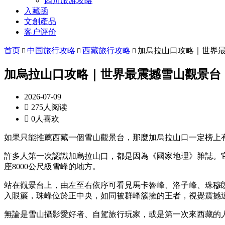
四川旅游攻略
入藏函
文創產品
客户评价
首页
中国旅行攻略
西藏旅行攻略
加烏拉山口攻略｜世界最



加烏拉山口攻略｜世界最震撼雪山觀景台，
2026-07-09

275人阅读

0人喜欢
如果只能推薦西藏一個雪山觀景台，那麼加烏拉山口一定榜上
許多人第一次認識加烏拉山口，都是因為《國家地理》雜誌。它
座8000公尺級雪峰的地方。
站在觀景台上，由左至右依序可看見馬卡魯峰、洛子峰、珠穆朗
入眼簾，珠峰位於正中央，如同被群峰簇擁的王者，視覺震撼
無論是雪山攝影愛好者、自駕旅行玩家，或是第一次來西藏的