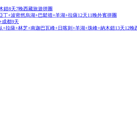
木錯8天7晚西藏旅遊拼團
亞丁+波密然烏湖+巴鬆措+羊湖+拉薩12天11晚外賓拼團
+成都9天
+拉薩+林芝+南迦巴瓦峰+日喀则+羊湖+珠峰+納木錯13天12