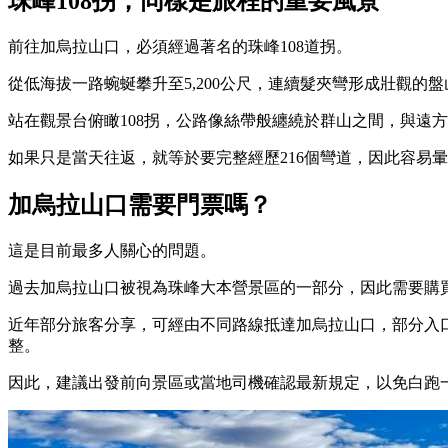
珠峰108拐，同樣是旅程的重要風景
前往加烏拉山口，必須經過著名的珠峰108道拐。
從低海拔一路蜿蜒攀升至5,200公尺，連續髮夾彎形成壯觀的
站在觀景台俯瞰108拐，公路像絲帶般纏繞於群山之間，與遠
如果只是當天往返，就等於要完整經歷216個彎道，因此容易
加烏拉山口需要門票嗎？
這是目前最多人關心的問題。
過去加烏拉山口被視為珠峰大本營景區的一部分，因此需要購
近年部分旅客分享，可經由不同路線抵達加烏拉山口，部分入
整。
因此，建議出發前向景區或當地司機確認最新規定，以免白跑