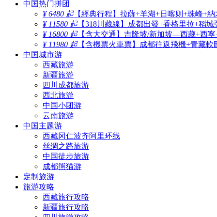
中国热门拼团
¥ 6480 起
【經典行程】拉薩+羊湖+日喀则+珠峰+納
¥ 11580 起
【318川藏線】成都出發+香格里拉+稻城
¥ 16800 起
【含大交通】吉隆坡/新加坡—西藏+西寧
¥ 11980 起
【含機票火車票】成都往返飛機+青藏軟臥
中国城市游
西藏旅游
新疆旅游
四川成都旅游
西北旅游
中国小团游
云南旅游
中国主题游
西藏冈仁波齐阿里环线
丝绸之路旅游
中国徒步旅游
成都熊猫游
定制旅游
旅游攻略
西藏旅行攻略
新疆旅行攻略