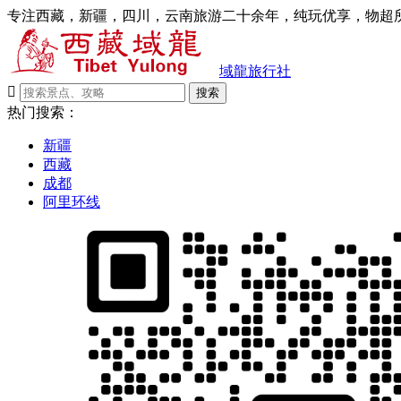
专注西藏，新疆，四川，云南旅游二十余年，纯玩优享，物超所
域龍旅行社

搜索
热门搜索：
新疆
西藏
成都
阿里环线