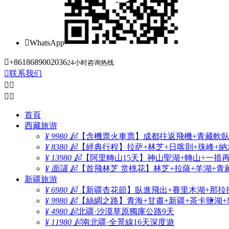

WhatsApp

+8618689002036
24小时咨询热线

联系我们




首頁
西藏旅游
¥ 9980 起
【含機票火車票】成都往返飛機+青藏軟臥+
¥ 8380 起
【經典行程】拉萨+林芝+日喀則+珠峰+納木
¥ 13980 起
【阿里轉山15天】神山聖湖+轉山+一措
¥ 面議 起
【首飛林芝 赏桃花】林芝+拉薩+羊湖+青
新疆旅游
¥ 6980 起
【新疆杏花節】臥進飛出+賽里木湖+那拉
¥ 9980 起
【絲綢之路】青海+甘肅+新疆+茶卡鹽湖+
¥ 4980 起
北疆·沙漠草原獨庫公路9天
¥ 11980 起
南北疆·全景線16天深度遊