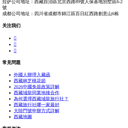
拉萨公司地址：西藏自治區北京西路89號人保基地別墅區6-2
號
成都公司地址：四川省成都市錦江區百日紅西路創意山6栋
关注我们



常見問題
外國人辦理入藏函
西藏林芝桃花節
2026中國免簽政策詳解
西藏域龍同業地接合作
為何選擇西藏域龍旅行社？
西藏旅行社哪一家最好
大陸門號申辦方式詳解
西藏地圖