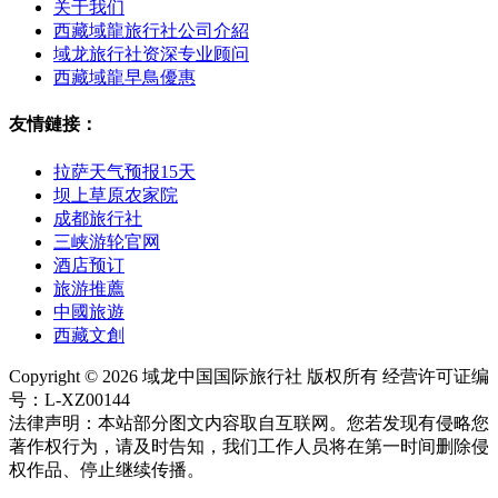
关于我们
西藏域龍旅行社公司介紹
域龙旅行社资深专业顾问
西藏域龍早鳥優惠
友情鏈接：
拉萨天气预报15天
坝上草原农家院
成都旅行社
三峡游轮官网
酒店预订
旅游推薦
中國旅遊
西藏文創
Copyright © 2026 域龙中国国际旅行社 版权所有 经营许可证编
号：L-XZ00144
法律声明：本站部分图文内容取自互联网。您若发现有侵略您
著作权行为，请及时告知，我们工作人员将在第一时间删除侵
权作品、停止继续传播。