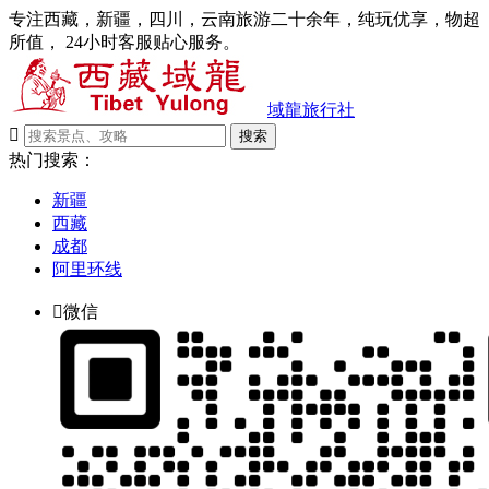
专注西藏，新疆，四川，云南旅游二十余年，纯玩优享，物超
所值， 24小时客服贴心服务。
域龍旅行社

搜索
热门搜索：
新疆
西藏
成都
阿里环线

微信