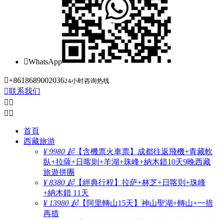

WhatsApp

+8618689002036
24小时咨询热线

联系我们




首頁
西藏旅游
¥ 9980 起
【含機票火車票】成都往返飛機+青藏軟
臥+拉薩+日喀则+羊湖+珠峰+納木錯10天9晚西藏
旅遊拼團
¥ 8380 起
【經典行程】拉萨+林芝+日喀則+珠峰
+納木錯 11天
¥ 13980 起
【阿里轉山15天】神山聖湖+轉山+一措
再措