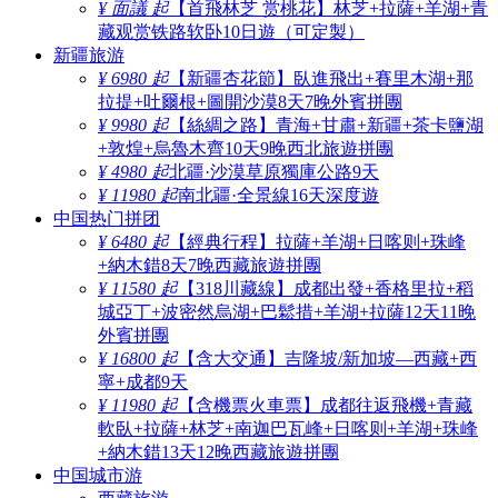
¥ 面議 起
【首飛林芝 赏桃花】林芝+拉薩+羊湖+青
藏观赏铁路软卧10日遊（可定製）
新疆旅游
¥ 6980 起
【新疆杏花節】臥進飛出+賽里木湖+那
拉提+吐爾根+圖開沙漠8天7晚外賓拼團
¥ 9980 起
【絲綢之路】青海+甘肅+新疆+茶卡鹽湖
+敦煌+烏魯木齊10天9晚西北旅遊拼團
¥ 4980 起
北疆·沙漠草原獨庫公路9天
¥ 11980 起
南北疆·全景線16天深度遊
中国热门拼团
¥ 6480 起
【經典行程】拉薩+羊湖+日喀则+珠峰
+納木錯8天7晚西藏旅遊拼團
¥ 11580 起
【318川藏線】成都出發+香格里拉+稻
城亞丁+波密然烏湖+巴鬆措+羊湖+拉薩12天11晚
外賓拼團
¥ 16800 起
【含大交通】吉隆坡/新加坡—西藏+西
寧+成都9天
¥ 11980 起
【含機票火車票】成都往返飛機+青藏
軟臥+拉薩+林芝+南迦巴瓦峰+日喀则+羊湖+珠峰
+納木錯13天12晚西藏旅遊拼團
中国城市游