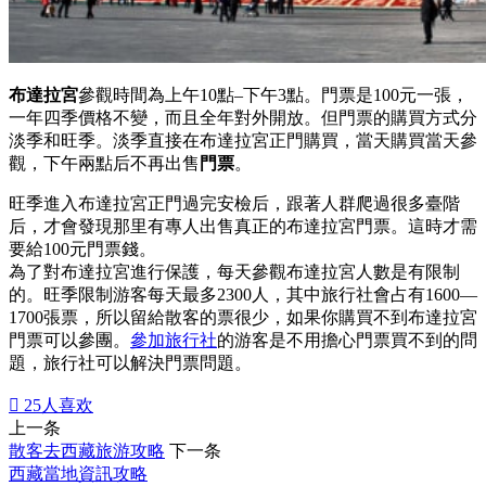
布達拉宮
參觀時間為上午10點–下午3點。門票是100元一張，
一年四季價格不變，而且全年對外開放。但門票的購買方式分
淡季和旺季。淡季直接在布達拉宮正門購買，當天購買當天參
觀，下午兩點后不再出售
門票
。
旺季進入布達拉宮正門過完安檢后，跟著人群爬過很多臺階
后，才會發現那里有專人出售真正的布達拉宮門票。這時才需
要給100元門票錢。
為了對布達拉宮進行保護，每天參觀布達拉宮人數是有限制
的。旺季限制游客每天最多2300人，其中旅行社會占有1600—
1700張票，所以留給散客的票很少，如果你購買不到布達拉宮
門票可以參團。
參加旅行社
的游客是不用擔心門票買不到的問
題，旅行社可以解決門票問題。

25
人喜欢
上一条
散客去西藏旅游攻略
下一条
西藏當地資訊攻略