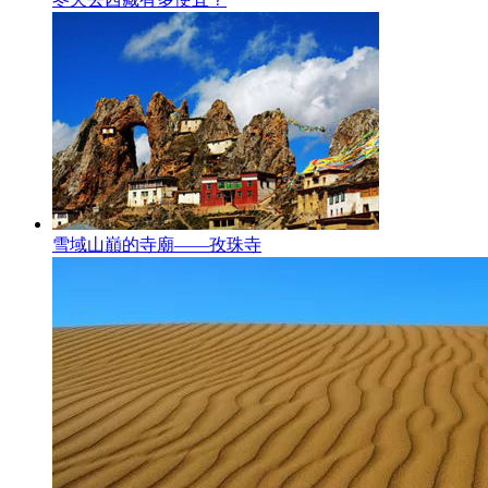
雪域山巔的寺廟——孜珠寺