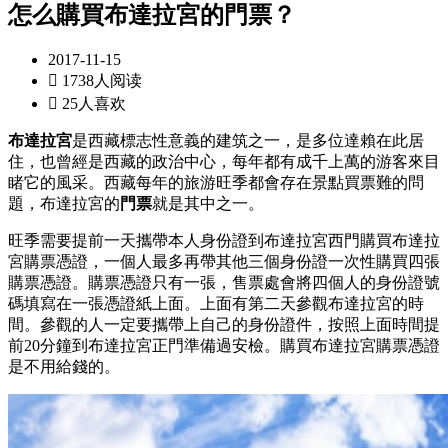
怎么購買布達拉宮的門票？
2017-11-15

1738人阅读

25人喜欢
布達拉宮
是西藏標志性意義的建筑之一，是多位達賴在此居
住，也曾經是西藏的政治中心，每年都有成千上萬的游客來目
睹它的風采。西藏每年的旅游旺季都會存在景點買票難的問
題，布達拉宮的
門票
就是其中之一。
旺季需要提前一天攜帶本人身份證到布達拉宮西門購買布達拉
宮購票憑證，一個人最多再帶其他三個身份證一次性購買四張
購票憑證。購票憑證只有一張，售票處會將四個人的身份證號
碼填寫在一張憑證紙上面。上面有第二天參觀布達拉宮的時
間。參觀的人一定要攜帶上自己的身份證件，按照上面時間提
前20分鐘到布達拉宮正門準備過安檢。購買布達拉宮購票憑證
是不用給錢的。