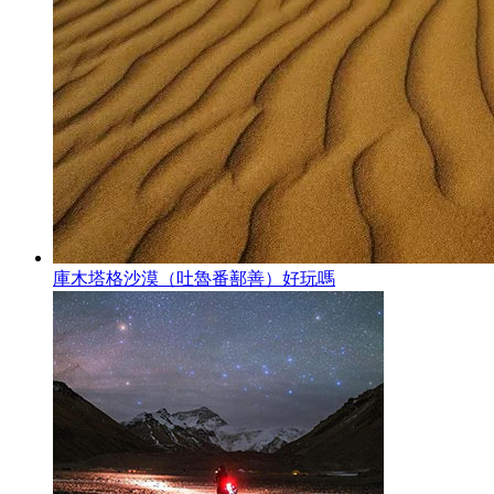
庫木塔格沙漠（吐魯番鄯善）好玩嗎