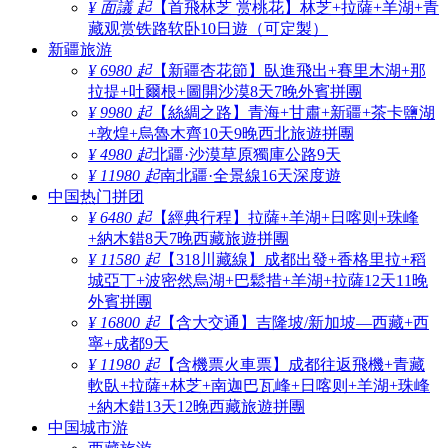
¥ 面議 起
【首飛林芝 赏桃花】林芝+拉薩+羊湖+青
藏观赏铁路软卧10日遊（可定製）
新疆旅游
¥ 6980 起
【新疆杏花節】臥進飛出+賽里木湖+那
拉提+吐爾根+圖開沙漠8天7晚外賓拼團
¥ 9980 起
【絲綢之路】青海+甘肅+新疆+茶卡鹽湖
+敦煌+烏魯木齊10天9晚西北旅遊拼團
¥ 4980 起
北疆·沙漠草原獨庫公路9天
¥ 11980 起
南北疆·全景線16天深度遊
中国热门拼团
¥ 6480 起
【經典行程】拉薩+羊湖+日喀则+珠峰
+納木錯8天7晚西藏旅遊拼團
¥ 11580 起
【318川藏線】成都出發+香格里拉+稻
城亞丁+波密然烏湖+巴鬆措+羊湖+拉薩12天11晚
外賓拼團
¥ 16800 起
【含大交通】吉隆坡/新加坡—西藏+西
寧+成都9天
¥ 11980 起
【含機票火車票】成都往返飛機+青藏
軟臥+拉薩+林芝+南迦巴瓦峰+日喀则+羊湖+珠峰
+納木錯13天12晚西藏旅遊拼團
中国城市游