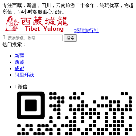
专注西藏，新疆，四川，云南旅游二十余年，纯玩优享，物超
所值， 24小时客服贴心服务。
域龍旅行社

搜索
热门搜索：
新疆
西藏
成都
阿里环线

微信