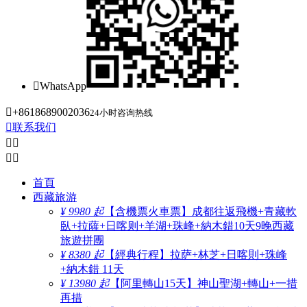

WhatsApp

+8618689002036
24小时咨询热线

联系我们




首頁
西藏旅游
¥ 9980 起
【含機票火車票】成都往返飛機+青藏軟
臥+拉薩+日喀则+羊湖+珠峰+納木錯10天9晚西藏
旅遊拼團
¥ 8380 起
【經典行程】拉萨+林芝+日喀則+珠峰
+納木錯 11天
¥ 13980 起
【阿里轉山15天】神山聖湖+轉山+一措
再措