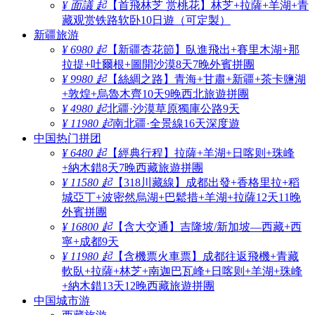
¥ 面議 起
【首飛林芝 赏桃花】林芝+拉薩+羊湖+青
藏观赏铁路软卧10日遊（可定製）
新疆旅游
¥ 6980 起
【新疆杏花節】臥進飛出+賽里木湖+那
拉提+吐爾根+圖開沙漠8天7晚外賓拼團
¥ 9980 起
【絲綢之路】青海+甘肅+新疆+茶卡鹽湖
+敦煌+烏魯木齊10天9晚西北旅遊拼團
¥ 4980 起
北疆·沙漠草原獨庫公路9天
¥ 11980 起
南北疆·全景線16天深度遊
中国热门拼团
¥ 6480 起
【經典行程】拉薩+羊湖+日喀则+珠峰
+納木錯8天7晚西藏旅遊拼團
¥ 11580 起
【318川藏線】成都出發+香格里拉+稻
城亞丁+波密然烏湖+巴鬆措+羊湖+拉薩12天11晚
外賓拼團
¥ 16800 起
【含大交通】吉隆坡/新加坡—西藏+西
寧+成都9天
¥ 11980 起
【含機票火車票】成都往返飛機+青藏
軟臥+拉薩+林芝+南迦巴瓦峰+日喀则+羊湖+珠峰
+納木錯13天12晚西藏旅遊拼團
中国城市游