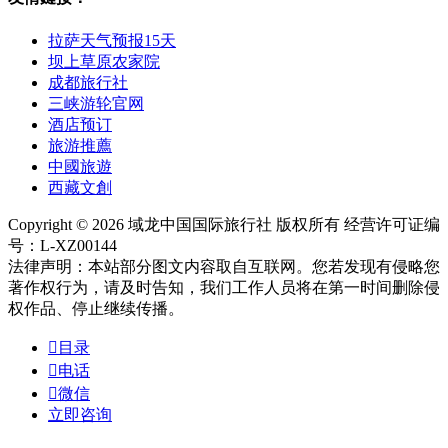
拉萨天气预报15天
坝上草原农家院
成都旅行社
三峡游轮官网
酒店预订
旅游推薦
中國旅遊
西藏文創
Copyright © 2026 域龙中国国际旅行社 版权所有 经营许可证编
号：L-XZ00144
法律声明：本站部分图文内容取自互联网。您若发现有侵略您
著作权行为，请及时告知，我们工作人员将在第一时间删除侵
权作品、停止继续传播。

目录

电话

微信
立即咨询