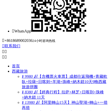

WhatsApp

+8618689002036
24小时咨询热线

联系我们




首頁
西藏旅游
¥ 9980 起
【含機票火車票】成都往返飛機+青藏軟
臥+拉薩+日喀则+羊湖+珠峰+納木錯10天9晚西藏
旅遊拼團
¥ 8380 起
【經典行程】拉萨+林芝+日喀則+珠峰
+納木錯 11天
¥ 13980 起
【阿里轉山15天】神山聖湖+轉山+一措
再措