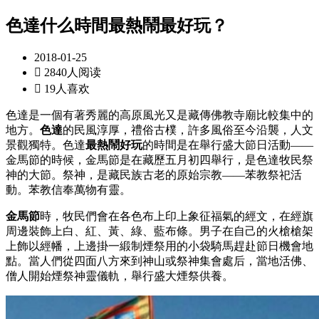
色達什么時間最熱鬧最好玩？
2018-01-25

2840人阅读

19人喜欢
色達是一個有著秀麗的高原風光又是藏傳佛教寺廟比較集中的
地方。
色達
的民風淳厚，禮俗古樸，許多風俗至今沿襲，人文
景觀獨特。色達
最熱鬧好玩
的時間是在舉行盛大節日活動——
金馬節的時候，金馬節是在藏歷五月初四舉行，是色達牧民祭
神的大節。祭神，是藏民族古老的原始宗教——苯教祭祀活
動。苯教信奉萬物有靈。
金馬節
時，牧民們會在各色布上印上象征福氣的經文，在經旗
周邊裝飾上白、紅、黃、綠、藍布條。男子在自己的火槍槍架
上飾以經幡，上邊掛一緞制煙祭用的小袋騎馬趕赴節日機會地
點。當人們從四面八方來到神山或祭神集會處后，當地活佛、
僧人開始煙祭神靈儀軌，舉行盛大煙祭供養。