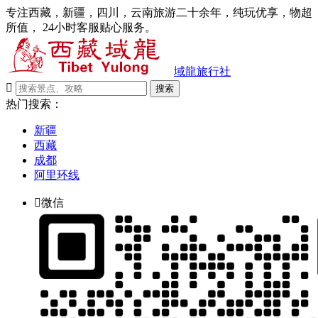
专注西藏，新疆，四川，云南旅游二十余年，纯玩优享，物超
所值， 24小时客服贴心服务。
域龍旅行社

搜索
热门搜索：
新疆
西藏
成都
阿里环线

微信