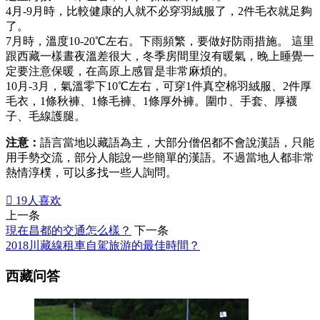
4月-9月時，比較健康的人就不必穿羽絨服了，2件毛衣就足夠
了。
7月時，溫度10-20℃左右。下雨頻繁，要做好防雨措施。 這里
跟西藏一樣晝夜溫差很大，冬季房間里沒有暖氣，晚上睡覺一
定要注意保暖，在高原上感冒是非常麻煩的。
10月-3月，氣溫零下10℃左右，可穿1件真空棉羽絨服、2件厚
毛衣，1條秋褲、1條毛褲、1條厚外褲。圍巾、手套、厚襪
子、毛線護腿。
注意：
語言當地以藏語為主，大部分僧侶都不會說漢語，只能
用手勢交流，部分人能說一些簡單的漢語。不過當地人都非常
熱情淳樸，可以多找一些人詢問。

19
人喜欢
上一条
現在昌都的交通怎么樣？
下一条
2018川藏線租車自駕旅游的最佳時間？
西藏问答