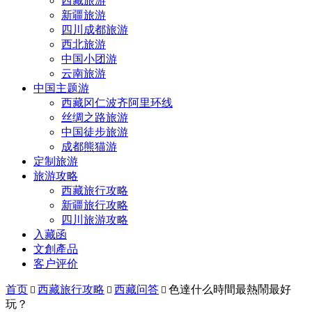
西藏旅游
新疆旅游
四川成都旅游
西北旅游
中国小团游
云南旅游
中国主题游
西藏冈仁波齐阿里环线
丝绸之路旅游
中国徒步旅游
成都熊猫游
定制旅游
旅游攻略
西藏旅行攻略
新疆旅行攻略
四川旅游攻略
入藏函
文創產品
客户评价
首页
西藏旅行攻略
西藏问答
色達什么時間最熱鬧最好



玩？