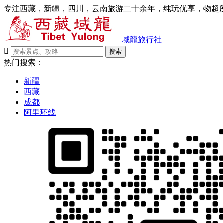
专注西藏，新疆，四川，云南旅游二十余年，纯玩优享，物超所
域龍旅行社

搜索
热门搜索：
新疆
西藏
成都
阿里环线