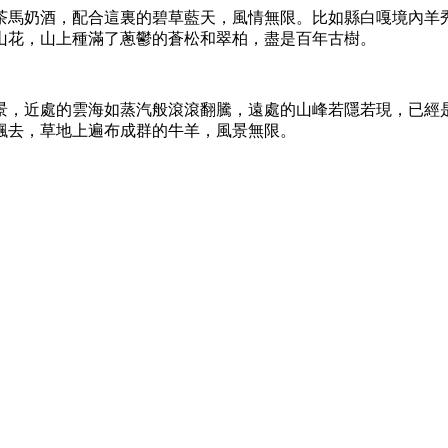
茶馬奶酒，配合這裏的碧草藍天，風情無限。比如縣白嘎境內羊
山花，山上種滿了蔥鬱的蒼松和翠柏，盡是百年古樹。
景，近處的雲海如蒸汽般滾滾翻騰，遠處的山峰若隱若現，已經
飄去，草地上遍布成群的牛羊，風景無限。