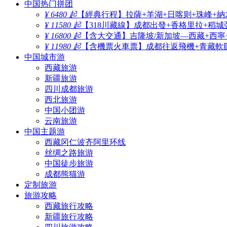
中国热门拼团
¥ 6480 起
【經典行程】拉薩+羊湖+日喀则+珠峰+納
¥ 11580 起
【318川藏線】成都出發+香格里拉+稻城
¥ 16800 起
【含大交通】吉隆坡/新加坡—西藏+西寧
¥ 11980 起
【含機票火車票】成都往返飛機+青藏軟臥
中国城市游
西藏旅游
新疆旅游
四川成都旅游
西北旅游
中国小团游
云南旅游
中国主题游
西藏冈仁波齐阿里环线
丝绸之路旅游
中国徒步旅游
成都熊猫游
定制旅游
旅游攻略
西藏旅行攻略
新疆旅行攻略