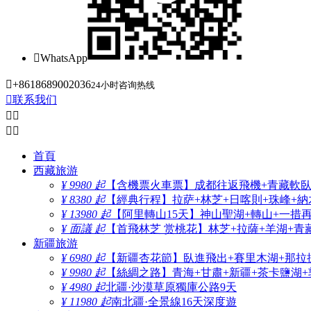

WhatsApp

+8618689002036
24小时咨询热线

联系我们




首頁
西藏旅游
¥ 9980 起
【含機票火車票】成都往返飛機+青藏軟臥+
¥ 8380 起
【經典行程】拉萨+林芝+日喀則+珠峰+納木
¥ 13980 起
【阿里轉山15天】神山聖湖+轉山+一措
¥ 面議 起
【首飛林芝 赏桃花】林芝+拉薩+羊湖+青
新疆旅游
¥ 6980 起
【新疆杏花節】臥進飛出+賽里木湖+那拉
¥ 9980 起
【絲綢之路】青海+甘肅+新疆+茶卡鹽湖+
¥ 4980 起
北疆·沙漠草原獨庫公路9天
¥ 11980 起
南北疆·全景線16天深度遊