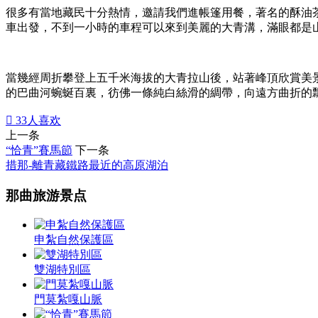
很多有當地藏民十分熱情，邀請我們進帳篷用餐，著名的酥油
車出發，不到一小時的車程可以來到美麗的大青溝，滿眼都是
當幾經周折攀登上五千米海拔的大青拉山後，站著峰頂欣賞美
的巴曲河蜿蜒百裏，彷佛一條純白絲滑的綢帶，向遠方曲折的

33
人喜欢
上一条
“恰青”賽馬節
下一条
措那-離青藏鐵路最近的高原湖泊
那曲旅游景点
申紮自然保護區
雙湖特別區
門莫紮嘎山脈