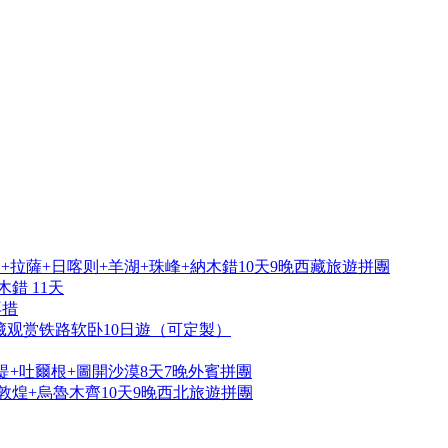
拉薩+日喀则+羊湖+珠峰+納木錯10天9晚西藏旅遊拼團
錯 11天
再措
藏观赏铁路软卧10日遊（可定製）
提+吐爾根+圖開沙漠8天7晚外賓拼團
敦煌+烏魯木齊10天9晚西北旅遊拼團