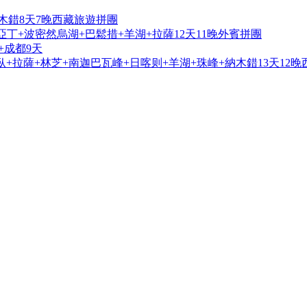
木錯8天7晚西藏旅遊拼團
亞丁+波密然烏湖+巴鬆措+羊湖+拉薩12天11晚外賓拼團
+成都9天
+拉薩+林芝+南迦巴瓦峰+日喀则+羊湖+珠峰+納木錯13天12