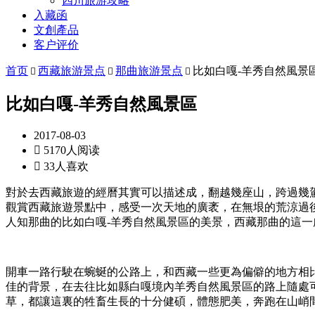
四川旅游攻略
入藏函
文創產品
客户评价
首页
西藏旅游景点
那曲旅游景点
比如白嘎-羊秀自然風景



比如白嘎-羊秀自然風景區
2017-08-03

5170人阅读

33人喜欢
對於去西藏旅遊的經曆其實可以描述成，翻越幾座山，跨過幾
觀賞西藏旅遊景點中，感受一次天地的廣袤，在無垠的荒涼過
人知那曲的比如白嘎-羊秀自然風景區的美景，西藏那曲的這
開車一路行駛在蜿蜒的公路上，和西藏一些更為偏僻的地方相
佳的背景，在去往比如縣白嘎境內羊秀自然風景區的路上隨處
草，都讓這裏的牲畜生長的十分健碩，體態肥美，奔跑在山峭