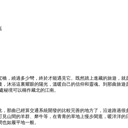
區
駕橋，繞過多少彎，終於才能遇見它。既然踏上進藏的旅遊，就
後，沐浴這裏耀眼的陽光，溫暖自己的信仰和靈魂。到那曲旅遊
一處秘境可以稱作藏北的江南。
比，那曲已經算交通系統開發的比較完善的地方了，沿途路過很
可見山間的羊群、犛牛等，在青青的草地上慢步閑逛，暖洋洋的
間也如履平地一般。