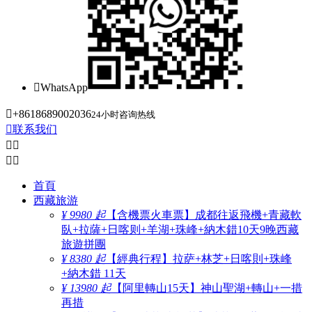

WhatsApp

+8618689002036
24小时咨询热线

联系我们




首頁
西藏旅游
¥ 9980 起
【含機票火車票】成都往返飛機+青藏軟
臥+拉薩+日喀则+羊湖+珠峰+納木錯10天9晚西藏
旅遊拼團
¥ 8380 起
【經典行程】拉萨+林芝+日喀則+珠峰
+納木錯 11天
¥ 13980 起
【阿里轉山15天】神山聖湖+轉山+一措
再措