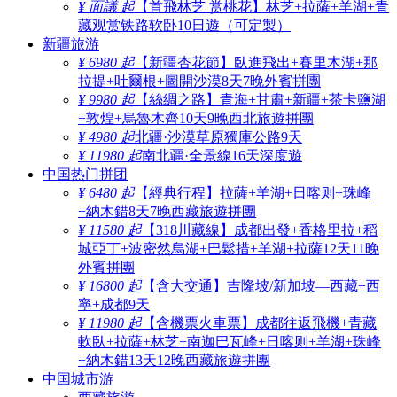
¥ 面議 起
【首飛林芝 赏桃花】林芝+拉薩+羊湖+青
藏观赏铁路软卧10日遊（可定製）
新疆旅游
¥ 6980 起
【新疆杏花節】臥進飛出+賽里木湖+那
拉提+吐爾根+圖開沙漠8天7晚外賓拼團
¥ 9980 起
【絲綢之路】青海+甘肅+新疆+茶卡鹽湖
+敦煌+烏魯木齊10天9晚西北旅遊拼團
¥ 4980 起
北疆·沙漠草原獨庫公路9天
¥ 11980 起
南北疆·全景線16天深度遊
中国热门拼团
¥ 6480 起
【經典行程】拉薩+羊湖+日喀则+珠峰
+納木錯8天7晚西藏旅遊拼團
¥ 11580 起
【318川藏線】成都出發+香格里拉+稻
城亞丁+波密然烏湖+巴鬆措+羊湖+拉薩12天11晚
外賓拼團
¥ 16800 起
【含大交通】吉隆坡/新加坡—西藏+西
寧+成都9天
¥ 11980 起
【含機票火車票】成都往返飛機+青藏
軟臥+拉薩+林芝+南迦巴瓦峰+日喀则+羊湖+珠峰
+納木錯13天12晚西藏旅遊拼團
中国城市游