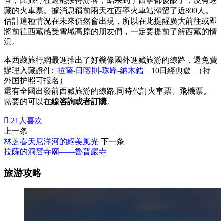
宜，比旅行社還能接待游客，結果到了西寧都傻眼了，沒有進
藏的火車票。據消息稱前兩天在西寧火車站滯留了近800人。
估計這種情況在未來仍然會出現，所以在此提醒廣大前往或即
將前往西藏感受雪域高原的朋友們，一定要提前了解西藏的情
況。
本西藏旅行網最進推出了好幾條國外進藏旅游的線路，還免費
辦理入藏證件:
拉薩-日喀則-珠峰-納木錯
10日經典遊 （持
外国护照可报名）
還有全國出發前西藏旅游的線路,同時代訂火車票、飛機票。
需要的可以在
線咨詢或者訂購
。

21
人喜欢
上一条
林芝春天尼洋河的絕美風光
下一条
拉薩的洞窟寺廟——魯普巖寺
旅游攻略