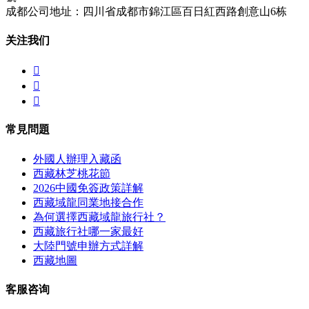
成都公司地址：四川省成都市錦江區百日紅西路創意山6栋
关注我们



常見問題
外國人辦理入藏函
西藏林芝桃花節
2026中國免簽政策詳解
西藏域龍同業地接合作
為何選擇西藏域龍旅行社？
西藏旅行社哪一家最好
大陸門號申辦方式詳解
西藏地圖
客服咨询