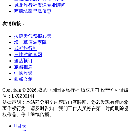
域龙旅行社资深专业顾问
西藏域龍早鳥優惠
友情鏈接：
拉萨天气预报15天
坝上草原农家院
成都旅行社
三峡游轮官网
酒店预订
旅游推薦
中國旅遊
西藏文創
Copyright © 2026 域龙中国国际旅行社 版权所有 经营许可证编
号：L-XZ00144
法律声明：本站部分图文内容取自互联网。您若发现有侵略您
著作权行为，请及时告知，我们工作人员将在第一时间删除侵
权作品、停止继续传播。

目录