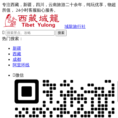
专注西藏，新疆，四川，云南旅游二十余年，纯玩优享，物超
所值， 24小时客服贴心服务。
域龍旅行社

搜索
热门搜索：
新疆
西藏
成都
阿里环线

微信