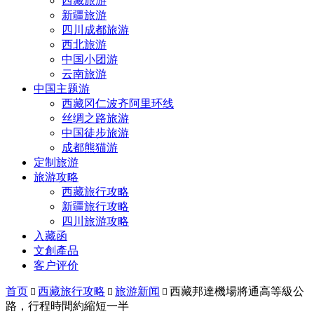
西藏旅游
新疆旅游
四川成都旅游
西北旅游
中国小团游
云南旅游
中国主题游
西藏冈仁波齐阿里环线
丝绸之路旅游
中国徒步旅游
成都熊猫游
定制旅游
旅游攻略
西藏旅行攻略
新疆旅行攻略
四川旅游攻略
入藏函
文創產品
客户评价
首页
西藏旅行攻略
旅游新闻
西藏邦達機場將通高等級公



路，行程時間約縮短一半