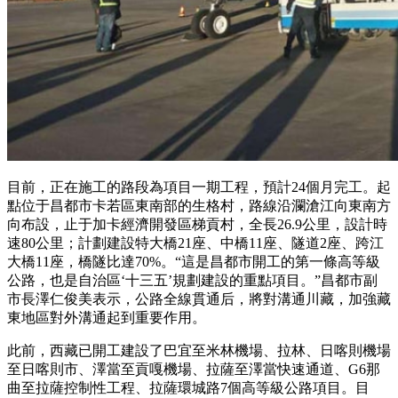
目前，正在施工的路段為項目一期工程，預計24個月完工。起
點位于昌都市卡若區東南部的生格村，路線沿瀾滄江向東南方
向布設，止于加卡經濟開發區梯貢村，全長26.9公里，設計時
速80公里；計劃建設特大橋21座、中橋11座、隧道2座、跨江
大橋11座，橋隧比達70%。“這是昌都市開工的第一條高等級
公路，也是自治區‘十三五’規劃建設的重點項目。”昌都市副
市長澤仁俊美表示，公路全線貫通后，將對溝通川藏，加強藏
東地區對外溝通起到重要作用。
此前，西藏已開工建設了巴宜至米林機場、拉林、日喀則機場
至日喀則市、澤當至貢嘎機場、拉薩至澤當快速通道、G6那
曲至拉薩控制性工程、拉薩環城路7個高等級公路項目。目