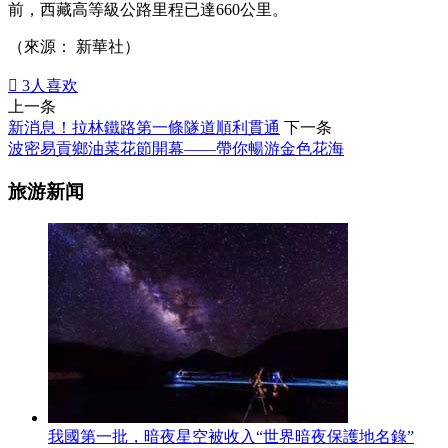
前，西藏高等級公路里程已達660公里。
（來源： 新華社）

3
人喜欢
上一条
新消息！拉林鐵路第一條隧道順利貫通
下一条
波密易貢鄉油菜花節開幕——帶你暢游金色花海
旅游新闻
我國第一批，暗夜星空被收入“世界暗夜保護地名錄”