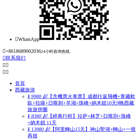

WhatsApp

+8618689002036
24小时咨询热线

联系我们




首頁
西藏旅游
¥ 9980 起
【含機票火車票】成都往返飛機+青藏軟
臥+拉薩+日喀则+羊湖+珠峰+納木錯10天9晚西藏
旅遊拼團
¥ 8380 起
【經典行程】拉萨+林芝+日喀則+珠峰
+納木錯 11天
¥ 13980 起
【阿里轉山15天】神山聖湖+轉山+一措
再措