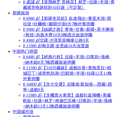
¥ 面議 起
【首飛林芝 赏桃花】林芝+拉薩+羊湖+青
藏观赏铁路软卧10日遊（可定製）
新疆旅游
¥ 6980 起
【新疆杏花節】臥進飛出+賽里木湖+那
拉提+吐爾根+圖開沙漠8天7晚外賓拼團
¥ 9980 起
【絲綢之路】青海+甘肅+新疆+茶卡鹽湖
+敦煌+烏魯木齊10天9晚西北旅遊拼團
¥ 4980 起
北疆·沙漠草原獨庫公路9天
¥ 11980 起
南北疆·全景線16天深度遊
中国热门拼团
¥ 6480 起
【經典行程】拉薩+羊湖+日喀则+珠峰
+納木錯8天7晚西藏旅遊拼團
¥ 11580 起
【318川藏線】成都出發+香格里拉+稻
城亞丁+波密然烏湖+巴鬆措+羊湖+拉薩12天11晚
外賓拼團
¥ 16800 起
【含大交通】吉隆坡/新加坡—西藏+西
寧+成都9天
¥ 11980 起
【含機票火車票】成都往返飛機+青藏
軟臥+拉薩+林芝+南迦巴瓦峰+日喀则+羊湖+珠峰
+納木錯13天12晚西藏旅遊拼團
中国城市游