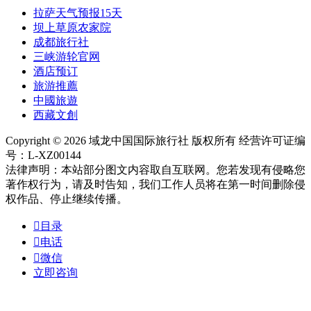
拉萨天气预报15天
坝上草原农家院
成都旅行社
三峡游轮官网
酒店预订
旅游推薦
中國旅遊
西藏文創
Copyright © 2026 域龙中国国际旅行社 版权所有 经营许可证编
号：L-XZ00144
法律声明：本站部分图文内容取自互联网。您若发现有侵略您
著作权行为，请及时告知，我们工作人员将在第一时间删除侵
权作品、停止继续传播。

目录

电话

微信
立即咨询