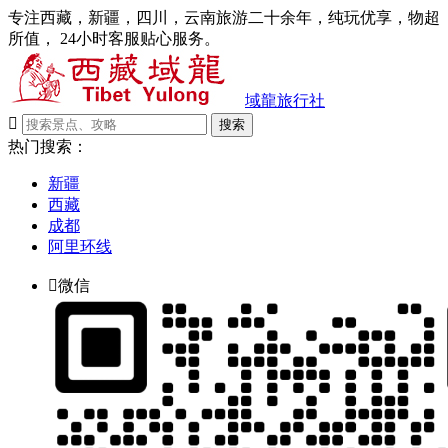
专注西藏，新疆，四川，云南旅游二十余年，纯玩优享，物超
所值， 24小时客服贴心服务。
域龍旅行社

搜索
热门搜索：
新疆
西藏
成都
阿里环线

微信