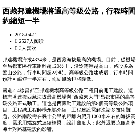
西藏邦達機場將通高等級公路，行程時間
約縮短一半
2018-04-11

2527人阅读

3人喜欢
邦達機場海拔4334米，是西藏海拔最高的機場。目前，從機場
至昌都市區行車距離超120公里，沿途需翻越高山，路段多為
盤山公路，行車時間超2小時。高等級公路建成后，行車時間
預計可縮短一半左右，駕駛風險也將降低。
國道214線昌都至邦達機場高等級公路工程日前開工建設。這
標志著連接西藏海拔最高機場與“西藏東大門”昌都市區的高等
級公路正式動工。這也是西藏動工建設的第8個高等級公路項
目。工程總工程師楊永鵬介紹，工程建設需解決諸多技術難
題。公路南段需在幾十公里的距離內爬升1000米左右的海拔高
度，需采用螺旋式連續橋梁，設計難度大；此外還要克服高寒
凍土對路基建設的影響。