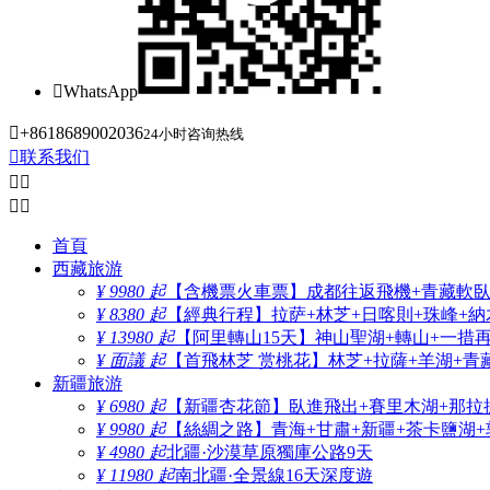

WhatsApp

+8618689002036
24小时咨询热线

联系我们




首頁
西藏旅游
¥ 9980 起
【含機票火車票】成都往返飛機+青藏軟臥+
¥ 8380 起
【經典行程】拉萨+林芝+日喀則+珠峰+納木
¥ 13980 起
【阿里轉山15天】神山聖湖+轉山+一措
¥ 面議 起
【首飛林芝 赏桃花】林芝+拉薩+羊湖+青
新疆旅游
¥ 6980 起
【新疆杏花節】臥進飛出+賽里木湖+那拉
¥ 9980 起
【絲綢之路】青海+甘肅+新疆+茶卡鹽湖+
¥ 4980 起
北疆·沙漠草原獨庫公路9天
¥ 11980 起
南北疆·全景線16天深度遊