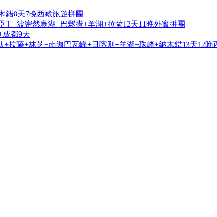
木錯8天7晚西藏旅遊拼團
亞丁+波密然烏湖+巴鬆措+羊湖+拉薩12天11晚外賓拼團
+成都9天
+拉薩+林芝+南迦巴瓦峰+日喀则+羊湖+珠峰+納木錯13天12