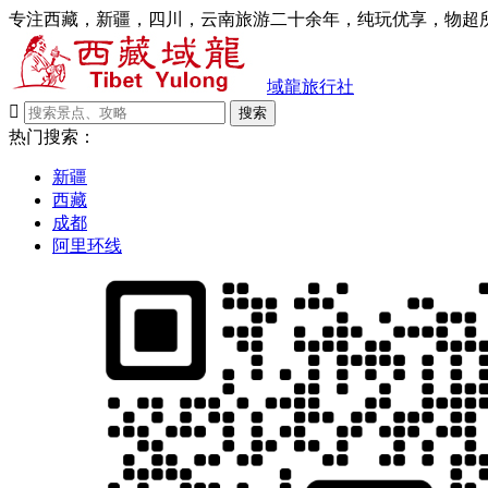
专注西藏，新疆，四川，云南旅游二十余年，纯玩优享，物超所
域龍旅行社

搜索
热门搜索：
新疆
西藏
成都
阿里环线