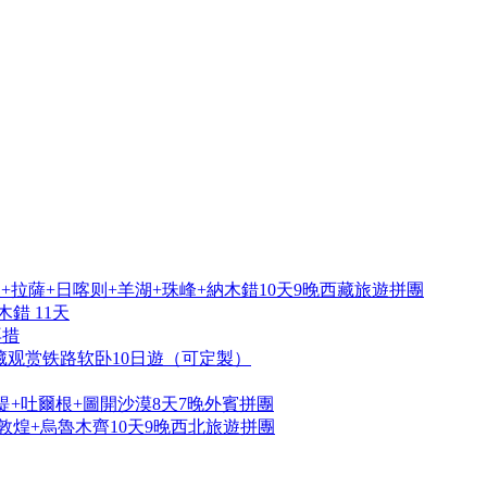
拉薩+日喀则+羊湖+珠峰+納木錯10天9晚西藏旅遊拼團
錯 11天
再措
藏观赏铁路软卧10日遊（可定製）
提+吐爾根+圖開沙漠8天7晚外賓拼團
敦煌+烏魯木齊10天9晚西北旅遊拼團