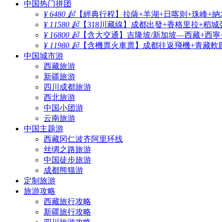
中国热门拼团
¥ 6480 起
【經典行程】拉薩+羊湖+日喀则+珠峰+納
¥ 11580 起
【318川藏線】成都出發+香格里拉+稻城
¥ 16800 起
【含大交通】吉隆坡/新加坡—西藏+西寧
¥ 11980 起
【含機票火車票】成都往返飛機+青藏軟臥
中国城市游
西藏旅游
新疆旅游
四川成都旅游
西北旅游
中国小团游
云南旅游
中国主题游
西藏冈仁波齐阿里环线
丝绸之路旅游
中国徒步旅游
成都熊猫游
定制旅游
旅游攻略
西藏旅行攻略
新疆旅行攻略